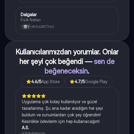
Dalgalar
Fizik
Fizik Notları
9,628
142
9
Kullanıcılarımızdan yorumlar. Onlar
her şeyi çok beğendi —
sen de
beğeneceksin
.
4.6
/5
App Store
4.7
/5
Google Play
Uygulama çok kolay kullanılıyor ve güzel
tasarlanmış. Şu ana kadar aradığım her şeyi
buldum ve sunumlardan çok şey öğrendim!
Kesinlikle ödevlerim için hep kullanacağım!
A.S.
iOS kullanıcısı