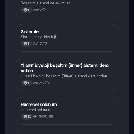
Boşaltım sistemi ve ayrıntıları
593
14
11
Sistemler
Biyoloji
Sistemler ayt biyoloji
617
3
11
11. sınıf biyoloji boşaltım (üriner) sistemi ders
Biyoloji
notları
11. sınıf biyoloji boşaltım (üriner) sistemi ders notları
5,947
619
11
Hücresel solunum
Biyoloji
Hücresel solunum
1,393
38
10