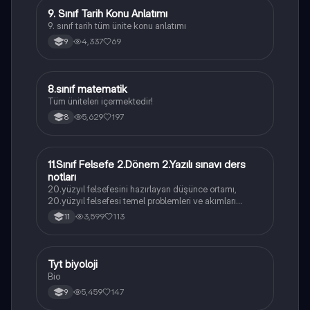
9. Sınıf Tarih Konu Anlatımı
Tarih
9. sınıf tarih tüm ünite konu anlatımı
4,337
69
9
8.sınıf matematik
Matematik
Tüm üniteleri içermektedir!
5,629
197
8
11.Sınıf Felsefe 2.Dönem 2.Yazılı sınavı ders
Felsefe
notları
20.yüzyıl felsefesini hazırlayan düşünce ortamı,
20.yüzyıl felsefesi temel problemleri ve akımları
konularını içermektedir
3,599
113
11
Tyt biyoloji
Biyoloji
Bio
5,459
147
9