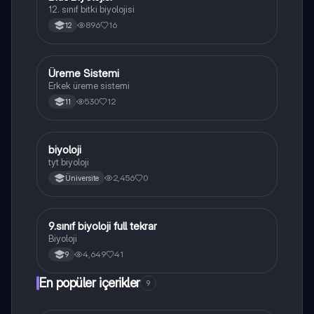
12. sınıf bitki biyolojisi
896
16
12
Üreme Sistemi
Biyoloji
Erkek üreme sistemi
530
12
11
B
biyoloji
Biyoloji
tyt biyoloji
2,456
0
Üniversite
9.sınıf biyoloji full tekrar
Biyoloji
Biyoloji
4,649
41
9
En popüler içerikler
9