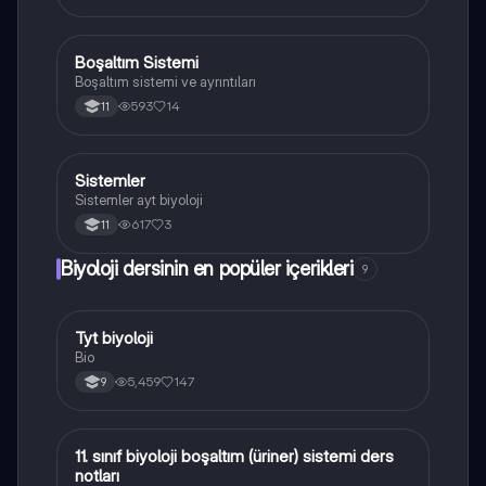
Boşaltım Sistemi
Biyoloji
Boşaltım sistemi ve ayrıntıları
593
14
11
Sistemler
Biyoloji
Sistemler ayt biyoloji
617
3
11
Biyoloji dersinin en popüler içerikleri
9
Tyt biyoloji
Biyoloji
Bio
5,459
147
9
11. sınıf biyoloji boşaltım (üriner) sistemi ders
Biyoloji
notları