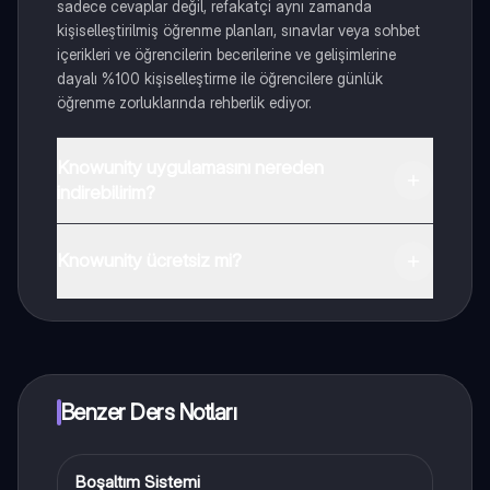
sadece cevaplar değil, refakatçi aynı zamanda
kişiselleştirilmiş öğrenme planları, sınavlar veya sohbet
içerikleri ve öğrencilerin becerilerine ve gelişimlerine
dayalı %100 kişiselleştirme ile öğrencilere günlük
öğrenme zorluklarında rehberlik ediyor.
Knowunity uygulamasını nereden
indirebilirim?
Uygulamayı Google Play Store ve Apple App Store'dan
indirebilirsiniz.
Knowunity ücretsiz mi?
Knowunity uygulaması ücretsiz! Uygulamamız çok
yakında indirmeye hazır olacak, bekle bizi. 💙
Benzer Ders Notları
Boşaltım Sistemi
Biyoloji