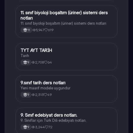
11. sınıf biyoloji boşaltım (üriner) sistemi ders
Biyoloji
notları
11. sınıf biyoloji boşaltım (üriner) sistemi ders notları
5,947
619
11
TYT AYT TARİH
Tarih
Tarih
2,708
64
9
9.sınıf tarih ders notları
Tarih
Yeni maarif modele uygundur
2,313
49
9
9. Sınıf edebiyat ders notları.
Türk Dili ve Edebiyatı
9. Sınıflar için Türk Dili edebiyatı notları.
3,244
72
9