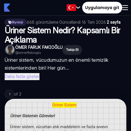
Uygulamaya git
668
görüntüleme
·
Güncellendi
16 Tem 2026
·
2 sayfa
Biyoloji
Üriner Sistem Nedir? Kapsamlı Bir
Açıklama
ÖMER FARUK FAKIOĞLU
Takip Et
@
omerffakioglu
Üriner sistem, vücudumuzun en önemli temizlik
sistemlerinden biri! Her gün...
Daha fazla göster
of
2
1