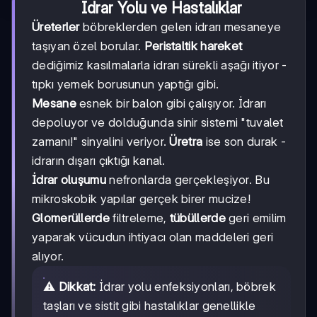
İdrar Yolu ve Hastalıklar
Üreterler
böbreklerden gelen idrarı mesaneye
taşıyan özel borular.
Peristaltik hareket
dediğimiz kasılmalarla idrarı sürekli aşağı itiyor -
tıpkı yemek borusunun yaptığı gibi.
Mesane
esnek bir balon gibi çalışıyor. İdrarı
depoluyor ve dolduğunda sinir sistemi "tuvalet
zamanı!" sinyalini veriyor.
Üretra
ise son durak -
idrarın dışarı çıktığı kanal.
İdrar oluşumu
nefronlarda gerçekleşiyor. Bu
mikroskobik yapılar gerçek birer mucize!
Glomerüllerde
filtreleme,
tübüllerde
geri emilim
yaparak vücudun ihtiyacı olan maddeleri geri
alıyor.
⚠️
Dikkat:
İdrar yolu enfeksiyonları, böbrek
taşları ve sistit gibi hastalıklar genellikle