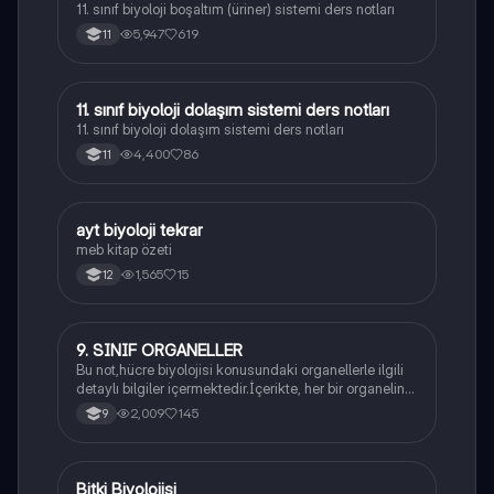
11. sınıf biyoloji boşaltım (üriner) sistemi ders notları
5,947
619
11
11. sınıf biyoloji dolaşım sistemi ders notları
Biyoloji
11. sınıf biyoloji dolaşım sistemi ders notları
4,400
86
11
ayt biyoloji tekrar
Biyoloji
meb kitap özeti
1,565
15
12
9. SINIF ORGANELLER
Biyoloji
Bu not,hücre biyolojisi konusundaki organellerle ilgili
detaylı bilgiler içermektedir.İçerikte, her bir organelin
yapısı,fonksiyonları ve hücre içindeki rolü
2,009
145
9
açıklanmaktadır.
Bitki Biyolojisi
Biyoloji