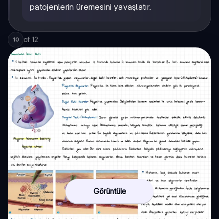
patojenlerin üremesini yavaşlatır.
of
12
10
Görüntüle