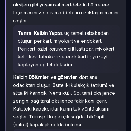
oksijen gibi yaşamsal maddelerin hücrelere
taşınmasını ve atık maddelerin uzaklaştırılmasını
sağlar.
Tanım
:
Kalbin Yapısı
, üç temel tabakadan
oluşur: perikart, miyokart ve endokart.
Perikart kalbi koruyan çift katlı zar, miyokart
kalp kası tabakası ve endokart iç yüzeyi
kaplayan epitel dokudur.
Kalbin Bölümleri ve görevleri
dört ana
odacıktan oluşur: üstte iki kulakçık (atrium) ve
altta iki karıncık (ventrikül). Sol taraf oksijence
zengin, sağ taraf oksijence fakir kanı içerir.
Kalpteki kapakçıklar kanın tek yönlü akışını
sağlar. Triküspit kapakçık sağda, biküspit
(mitral) kapakçık solda bulunur.