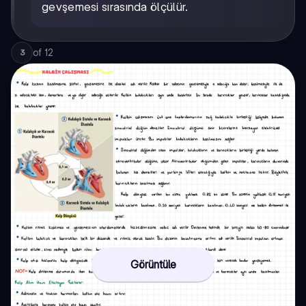
gevşemesi sırasında ölçülür.
of
12
3
Görüntüle