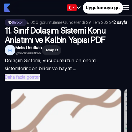
Uygulamaya git
6.055
görüntüleme
·
Güncellendi
29 Tem 2026
·
12 sayfa
Biyoloji
11. Sınıf Dolaşım Sistemi Konu
Anlatımı ve Kalbin Yapısı PDF
Melis Unutkan
M
Takip Et
@
melisunutkan
Dolaşım Sistemi
, vücudumuzun en önemli
sistemlerinden biridir ve hayati...
Daha fazla göster