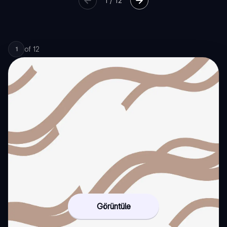
1
/
12
of
12
1
Görüntüle