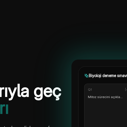
Biyoloji deneme sınav
rıyla geç
Q
1
[
Mitoz sürecini açıkla...
rı