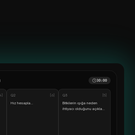
ı
12
:00
4
]
Q
2
[
6
]
Q
3
[
5
]
Hız hesapla...
Bitkilerin ışığa neden
ihtiyacı olduğunu açıkla...