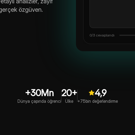
taylı analizler, zayıf
 gerçek özgüven.
3/3 cevaplandı
+30Mn
20+
4,9
Dünya çapında öğrenci
Ülke
+75bin değerlendirme