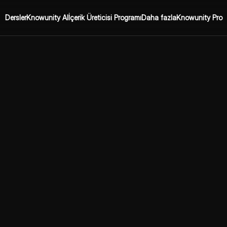
Dersler
Knowunity AI
İçerik Üreticisi Programı
Daha fazla
Knowunity Pro