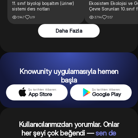
11. sınıf biyoloji boşaltım (üriner)
Ekosistem Ekolojisi ve 
sistemi ders notları
Çevre Sorunları 10.sınıf f
5947
619
3794
557
Daha Fazla
Knowunity uygulamasıyla hemen
başla
Şu tarihten itibaren:
Şu tarihten itibaren:
App Store
Google Play
Kullanıcılarımızdan yorumlar. Onlar
her şeyi çok beğendi —
sen de