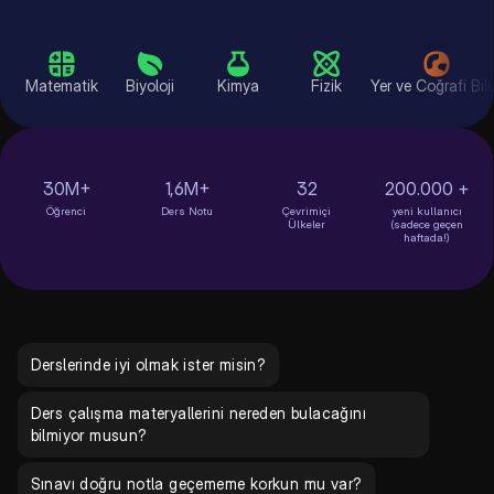
Matematik
Biyoloji
Kimya
Fizik
Yer ve C
30M+
1,6M+
32
200.000 +
Öğrenci
Ders Notu
Çevrimiçi
yeni kullanıcı
Ülkeler
(sadece geçen
haftada!)
Derslerinde iyi olmak ister misin?
Ders çalışma materyallerini nereden bulacağını
bilmiyor musun?
Sınavı doğru notla geçememe korkun mu var?