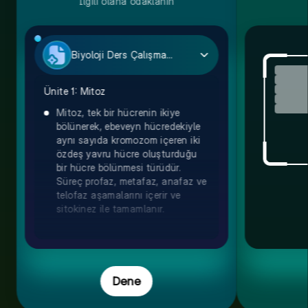
İlgili olana odaklanın
Biyoloji Ders Çalışma Rehberi
Ünite 1: Mitoz
Mitoz, tek bir hücrenin ikiye
bölünerek, ebeveyn hücredekiyle
aynı sayıda kromozom içeren iki
özdeş yavru hücre oluşturduğu
bir hücre bölünmesi türüdür.
Süreç profaz, metafaz, anafaz ve
telofaz aşamalarını içerir ve
sitokinez ile tamamlanır.
Dene