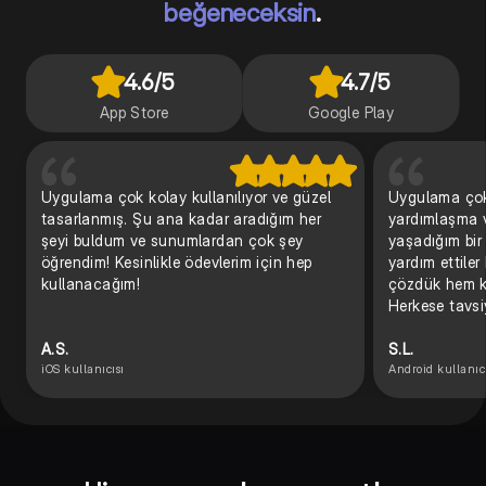
beğeneceksin
.
4.6
/5
4.7
/5
App Store
Google Play
Uygulama çok kolay kullanılıyor ve güzel
Uygulama çok 
tasarlanmış. Şu ana kadar aradığım her
yardımlaşma v
şeyi buldum ve sunumlardan çok şey
yaşadığım bi
öğrendim! Kesinlikle ödevlerim için hep
yardım ettiler
kullanacağım!
çözdük hem k
Herkese tavsi
A.S.
S.L.
iOS kullanıcısı
Android kullanıcı