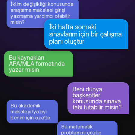
İklim değişikliği konusunda
araştırma makalesi girişi
yazmama yardımcı olabilir
misin?
İki hafta sonraki
sınavlarım için bir çalışma
planı oluştur
Bu kaynakları
APA/MLA formatında
yazar mısın
Beni dünya
başkentleri
konusunda sınava
Bu akademik
tabi tutabilir misin?
makaleyi/yazıyı
benim için özetle
Bu matematik
problemini çözüp