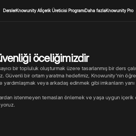
Dersler
Knowunity AI
İçerik Üreticisi Programı
Daha fazla
Knowunity Pro
enliği öceliğimizdir
ayıcı bir topluluk oluşturmak üzere tasarlanmış bir ders ça
ıyız. Güvenli bir ortam yaratma hedefimiz, Knowunity'nin öğre
rle yardımlaşmak veya arkadaş edinmek gibi imkanların yanı 
lardan istenmeyen temasları önlemek ve yaşa uygun içerik d
uyoruz.