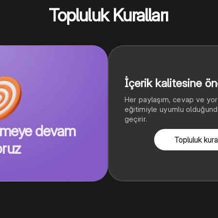
Topluluk Kuralları
İçerik kalitesine ö
Her paylaşım, cevap ve yoru
eğitimiyle uyumlu olduğunda
geçirir.
dirmeye devam
Topluluk kural
oruz