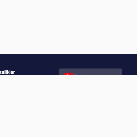
ellikler
Türkiye
pay Zeka Genel Bakış
pay Zeka Sohbeti
pay Zeka Flashcard'ları
pay Zeka Quiz'leri
pay Zeka Özeti
pay Zeka Deneme Sınavları