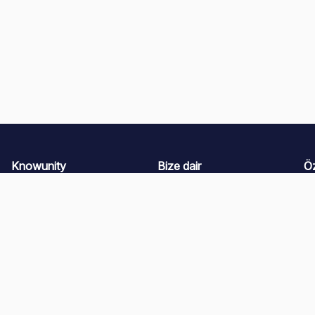
Knowunity
Bize dair
Öz
Anasayfa
Kariyer
Ya
Destek
İçerik Üreticisi Programı
Ya
Güvenlik
Basın kiti
Ya
Giriş Yap
Ya
Bilgi alanları
Ya
Ya