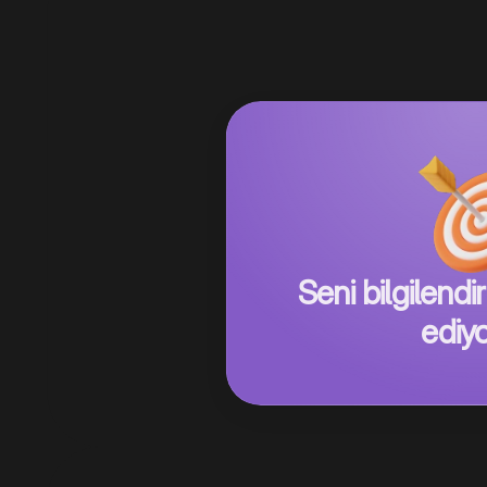
Seni bilgilen
ediy