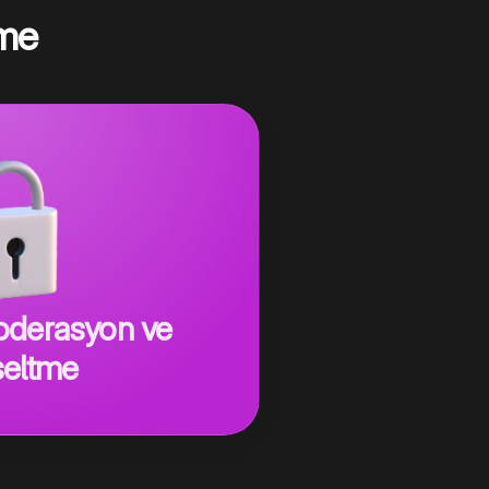
tme
derasyon ve
eltme