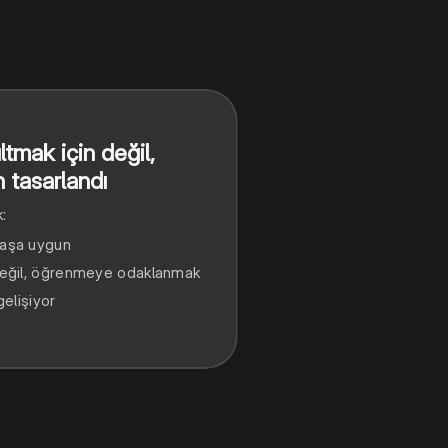
tmak için değil,
n tasarlandı
:
yaşa uygun
 değil, öğrenmeye odaklanmak
gelişiyor