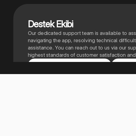
Destek Ekibi
Our dedicated support team is available to as
navigating the app, resolving technical difficu
assistance. You can reach out to us via our su
highest standards of customer satisfaction and
Destek ekibiyle iletişime geçin
Destek 