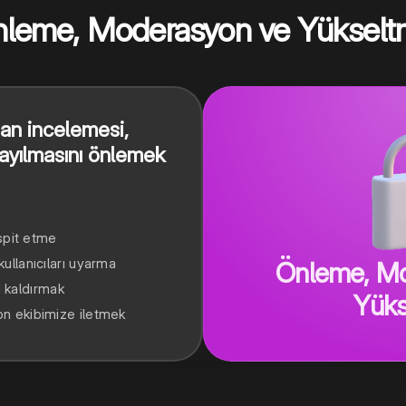
leme, Moderasyon ve Yüksel
nsan incelemesi,
 yayılmasını önlemek
espit etme
ullanıcıları uyarma
Önleme, Mo
ri kaldırmak
Yüks
n ekibimize iletmek