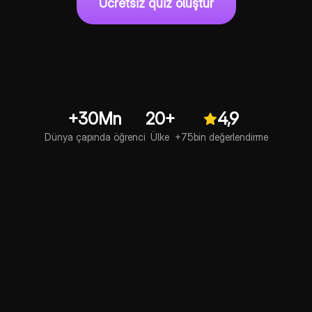
Ücretsiz quiz oluştur
+30Mn
20+
4,9
Dünya çapında öğrenci
Ülke
+75bin değerlendirme