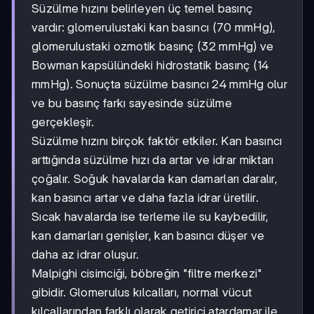
Süzülme hızını belirleyen üç temel basınç
vardır: glomerulustaki kan basıncı (70 mmHg),
glomerulustaki ozmotik basınç (32 mmHg) ve
Bowman kapsülündeki hidrostatik basınç (14
mmHg). Sonuçta süzülme basıncı 24 mmHg olur
ve bu basınç farkı sayesinde süzülme
gerçekleşir.
Süzülme hızını birçok faktör etkiler. Kan basıncı
arttığında süzülme hızı da artar ve idrar miktarı
çoğalır. Soğuk havalarda kan damarları daralır,
kan basıncı artar ve daha fazla idrar üretilir.
Sıcak havalarda ise terleme ile su kaybedilir,
kan damarları genişler, kan basıncı düşer ve
daha az idrar oluşur.
Malpighi cisimciği, böbreğin "filtre merkezi"
gibidir. Glomerulus kılcalları, normal vücut
kılcallarından farklı olarak getirici atardamar ile