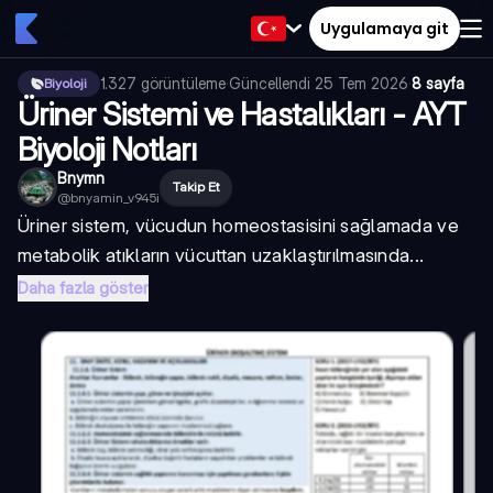
Uygulamaya git
1.327
görüntüleme
·
Güncellendi
25 Tem 2026
·
8 sayfa
Biyoloji
Üriner Sistemi ve Hastalıkları - AYT
Biyoloji Notları
Bnymn
Takip Et
@
bnyamin_v945i
Üriner sistem, vücudun homeostasisini sağlamada ve
metabolik atıkların vücuttan uzaklaştırılmasında...
Daha fazla göster