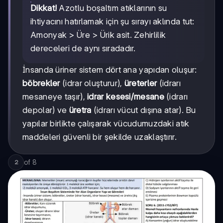
Dikkat!
Azotlu boşaltım atıklarının su
ihtiyacını hatırlamak için şu sırayı aklında tut:
Amonyak > Üre > Ürik asit. Zehirlilik
dereceleri de aynı sıradadır.
İnsanda üriner sistem dört ana yapıdan oluşur:
böbrekler
(idrar oluşturur),
üreterler
(idrarı
mesaneye taşır),
idrar kesesi/mesane
(idrarı
depolar) ve
üretra
(idrarı vücut dışına atar). Bu
yapılar birlikte çalışarak vücudumuzdaki atık
maddeleri güvenli bir şekilde uzaklaştırır.
of
8
2