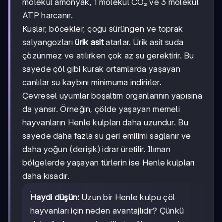
molekül amonyak, 1 molekül CO₂ ve 3 molekül
ATP harcanır.
Kuşlar, böcekler, çoğu sürüngen ve toprak
salyangozları
ürik asit
atarlar. Ürik asit suda
çözünmez ve atılırken çok az su gerektirir. Bu
sayede çöl gibi kurak ortamlarda yaşayan
canlılar su kaybını minimuma indirirler.
Çevresel uyumlar boşaltım organlarının yapısına
da yansır. Örneğin, çölde yaşayan memeli
hayvanların Henle kulpları daha uzundur. Bu
sayede daha fazla su geri emilimi sağlanır ve
daha yoğun (derişik) idrar üretilir. Ilıman
bölgelerde yaşayan türlerin ise Henle kulpları
daha kısadır.
Haydi düşün:
Uzun bir Henle kulpu çöl
hayvanları için neden avantajlıdır? Çünkü