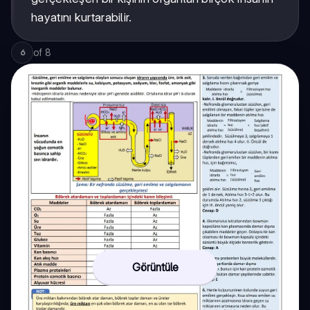
hayatını kurtarabilir.
of
8
6
Görüntüle