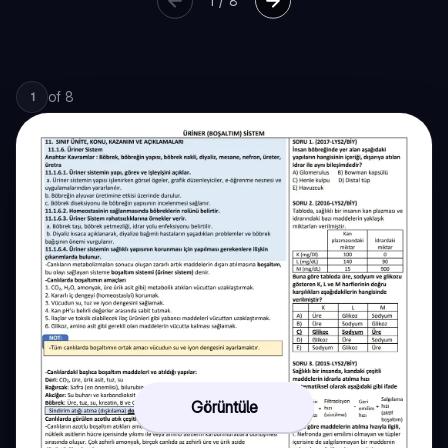
1
/
8
of
8
1
Görüntüle