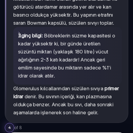
götürücü atardamar arasında yer alır ve kan
basıncı oldukça yüksektir. Bu yapının etrafını
saran Bowman kapsülü, süzülen sıvıyı toplar.
İlginç bilgi:
Böbreklerin süzme kapasitesi o
kadar yüksektir ki, bir günde üretilen
süzüntü miktarı (yaklaşık 180 litre) vücut
ağırlığının 2-3 katı kadardır! Ancak geri
emilim sayesinde bu miktarın sadece %1'i
idrar olarak atılır.
Glomerulus kılcallarından süzülen sıvıya
primer
idrar
denir. Bu sıvının içeriği, kan plazmasına
oldukça benzer. Ancak bu sıvı, daha sonraki
aşamalarda işlenerek son haline gelir.
of
8
4