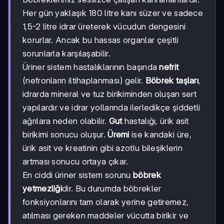
Her gün yaklaşık 180 litre kanı süzer ve sadece
1,5-2 litre idrar üreterek vücudun dengesini
korurlar. Ancak bu hassas organlar çeşitli
sorunlarla karşılaşabilir.
Üriner sistem hastalıklarının başında
nefrit
(nefronların iltihaplanması) gelir.
Böbrek taşları
,
idrarda mineral ve tuz birikiminden oluşan sert
yapılardır ve idrar yollarında ilerledikçe şiddetli
ağrılara neden olabilir.
Gut
hastalığı, ürik asit
birikimi sonucu oluşur.
Üremi
ise kandaki üre,
ürik asit ve kreatinin gibi azotlu bileşiklerin
artması sonucu ortaya çıkar.
En ciddi üriner sistem sorunu
böbrek
yetmezliği
dir. Bu durumda böbrekler
fonksiyonlarını tam olarak yerine getiremez,
atılması gereken maddeler vücutta birikir ve