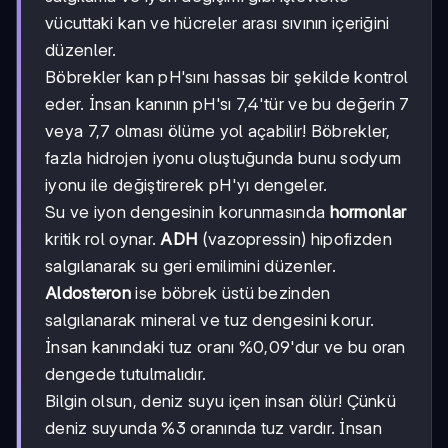
vücuttaki kan ve hücreler arası sıvının içeriğini
düzenler.
Böbrekler kan pH'sını hassas bir şekilde kontrol
eder. İnsan kanının pH'sı 7,4'tür ve bu değerin 7
veya 7,7 olması ölüme yol açabilir! Böbrekler,
fazla hidrojen iyonu oluştuğunda bunu sodyum
iyonu ile değiştirerek pH'yı dengeler.
Su ve iyon dengesinin korunmasında
hormonlar
kritik rol oynar.
ADH
(vazopressin) hipofizden
salgılanarak su geri emilimini düzenler.
Aldosteron
ise böbrek üstü bezinden
salgılanarak mineral ve tuz dengesini korur.
İnsan kanındaki tuz oranı %0,09'dur ve bu oran
dengede tutulmalıdır.
Bilgin olsun, deniz suyu içen insan ölür! Çünkü
deniz suyunda %3 oranında tuz vardır. İnsan