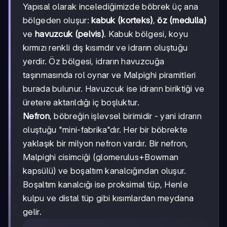
Yapısal olarak incelediğimizde böbrek üç ana
bölgeden oluşur:
kabuk (korteks)
,
öz (medulla)
ve
havuzcuk (pelvis)
. Kabuk bölgesi, koyu
kırmızı renkli dış kısımdır ve idrarın oluştuğu
yerdir. Öz bölgesi, idrarın havuzcuğa
taşınmasında rol oynar ve Malpighi piramitleri
burada bulunur. Havuzcuk ise idrarın biriktiği ve
üretere aktarıldığı iç boşluktur.
Nefron
, böbreğin işlevsel birimidir - yani idrarın
oluştuğu "mini-fabrika"dır. Her bir böbrekte
yaklaşık bir milyon nefron vardır. Bir nefron,
Malpighi cisimciği (glomerulus+Bowman
kapsülü) ve boşaltım kanalcığından oluşur.
Boşaltım kanalcığı ise proksimal tüp, Henle
kulpu ve distal tüp gibi kısımlardan meydana
gelir.