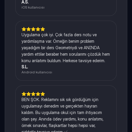
A.S.
iOS kullanıcısı
Uygulama çok iyi. Çok fazla ders notu ve
yardımlaşma var. Örneğin benim problem
yaşadığım bir ders Geometriydi ve ANINDA
yardım ettiler beraber hem sorularımı çözdük hem
konu anlatımı buldum. Herkese tavsiye ederim.
S.L.
Android kullanıcısı
BEN ŞOK. Reklamını sık sık gördüğüm için
uygulamayı denedim ve gerçekten hayran
kaldım. Bu uygulama okul için tam ihtiyacım
olan şey. Anında ödev yardımı, konu anlatımı,
örnek sınavlar, flaşkartlar hepsi hepsi var,
şiddetle tavsiye ederim ✅