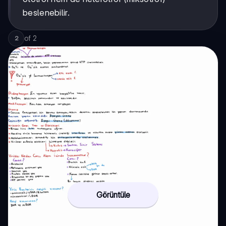
beslenebilir.
of
2
2
Görüntüle