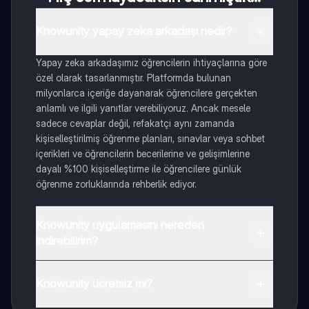
Knowunity yapay zeka arkadaşı nedir?
Yapay zeka arkadaşımız öğrencilerin ihtiyaçlarına göre
özel olarak tasarlanmıştır. Platformda bulunan
milyonlarca içeriğe dayanarak öğrencilere gerçekten
anlamlı ve ilgili yanıtlar verebiliyoruz. Ancak mesele
sadece cevaplar değil, refakatçi aynı zamanda
kişiselleştirilmiş öğrenme planları, sınavlar veya sohbet
içerikleri ve öğrencilerin becerilerine ve gelişimlerine
dayalı %100 kişiselleştirme ile öğrencilere günlük
öğrenme zorluklarında rehberlik ediyor.
Knowunity uygulamasını nereden
indirebilirim?
Uygulamayı Google Play Store ve Apple App Store'dan
indirebilirsiniz.
Knowunity ücretsiz mi?