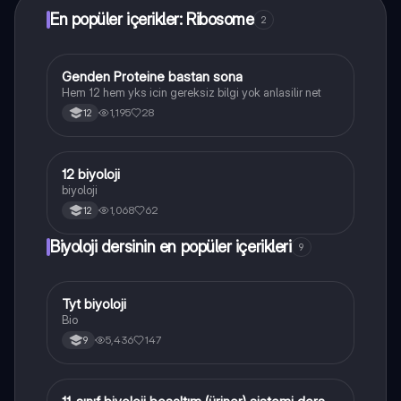
En popüler içerikler: Ribosome
2
Genden Proteine bastan sona
Biyoloji
Hem 12 hem yks icin gereksiz bilgi yok anlasilir net
1,195
28
12
12 biyoloji
Biyoloji
biyoloji
1,068
62
12
Biyoloji dersinin en popüler içerikleri
9
Tyt biyoloji
Biyoloji
Bio
5,436
147
9
Biyoloji