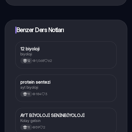
Knowunity uygulaması ücretsiz! Uygulamamız çok
yakında indirmeye hazır olacak, bekle bizi. 💙
Benzer Ders Notları
12 biyoloji
Biyoloji
biyoloji
1,068
62
12
protein sentezi
Biyoloji
ayt biyoloji
184
3
11
AYT BİYOLOJİ SENİNBİYOLOJİ
Biyoloji
Kolay gelsin
59
2
11