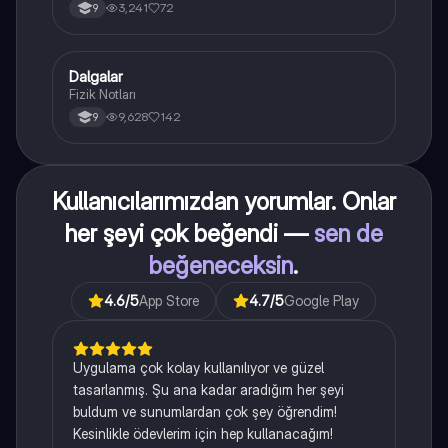
3,241
72
9
Dalgalar
Fizik
Fizik Notları
9,628
142
9
Kullanıcılarımızdan yorumlar. Onlar
her şeyi çok beğendi —
sen de
beğeneceksin
.
4.6
/5
App Store
4.7
/5
Google Play
Uygulama çok kolay kullanılıyor ve güzel
tasarlanmış. Şu ana kadar aradığım her şeyi
buldum ve sunumlardan çok şey öğrendim!
Kesinlikle ödevlerim için hep kullanacağım!