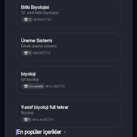
Bitki Biyolojisi
Biyoloji
12. sınıf bitki biyolojisi
896
16
12
Üreme Sistemi
Biyoloji
Erkek üreme sistemi
530
12
11
B
biyoloji
Biyoloji
tyt biyoloji
2,456
0
Üniversite
9.sınıf biyoloji full tekrar
Biyoloji
Biyoloji
4,648
41
9
En popüler içerikler
9