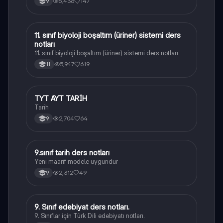
5,436
147
9
11. sınıf biyoloji boşaltım (üriner) sistemi ders
Biyoloji
notları
11. sınıf biyoloji boşaltım (üriner) sistemi ders notları
5,947
619
11
TYT AYT TARİH
Tarih
Tarih
2,704
64
9
9.sınıf tarih ders notları
Tarih
Yeni maarif modele uygundur
2,312
49
9
9. Sınıf edebiyat ders notları.
Türk Dili ve Edebiyatı
9. Sınıflar için Türk Dili edebiyatı notları.