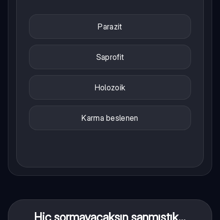
Parazit
Saprofit
Holozoik
Karma beslenen
Hiç sormayacaksın sanmıştık...