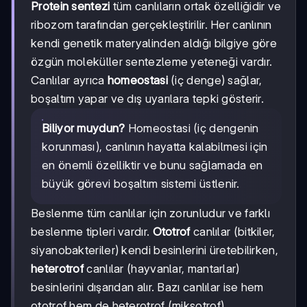
Protein sentezi
tüm canlıların ortak özelliğidir ve
ribozom tarafından gerçekleştirilir. Her canlının
kendi genetik materyalinden aldığı bilgiye göre
özgün moleküller sentezleme yeteneği vardır.
Canlılar ayrıca
homeostasi
(iç denge) sağlar,
boşaltım yapar ve dış uyarılara tepki gösterir.
Biliyor muydun?
Homeostasi (iç dengenin
korunması), canlının hayatta kalabilmesi için
en önemli özelliktir ve bunu sağlamada en
büyük görevi boşaltım sistemi üstlenir.
Beslenme tüm canlılar için zorunludur ve farklı
beslenme tipleri vardır.
Ototrof
canlılar (bitkiler,
siyanobakteriler) kendi besinlerini üretebilirken,
heterotrof
canlılar (hayvanlar, mantarlar)
besinlerini dışarıdan alır. Bazı canlılar ise hem
ototrof hem de heterotrof (miksotrof)