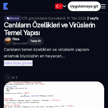
Uygulamaya git
175
görüntüleme
·
Güncellendi
19 Tem 2026
·
2 sayfa
Biyoloji
Canlıların Özellikleri ve Virüslerin
Temel Yapısı
Nisa
Takip Et
@
niss1453
Canlıların temel özellikleri ve virüslerin yapısını
anlamak biyolojinin en heyecan...
Daha fazla göster
of
2
1