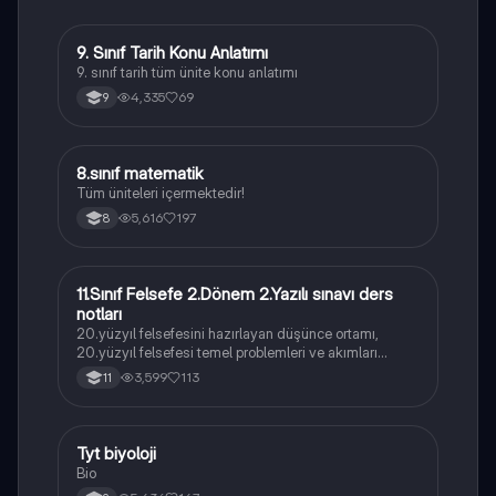
9. Sınıf Tarih Konu Anlatımı
Tarih
9. sınıf tarih tüm ünite konu anlatımı
4,335
69
9
8.sınıf matematik
Matematik
Tüm üniteleri içermektedir!
5,616
197
8
11.Sınıf Felsefe 2.Dönem 2.Yazılı sınavı ders
Felsefe
notları
20.yüzyıl felsefesini hazırlayan düşünce ortamı,
20.yüzyıl felsefesi temel problemleri ve akımları
konularını içermektedir
3,599
113
11
Tyt biyoloji
Biyoloji
Bio