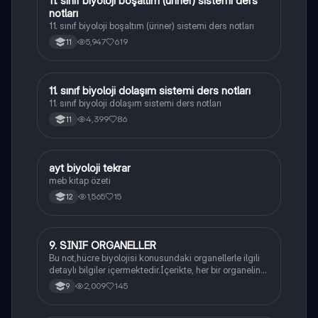
11. sınıf biyoloji boşaltım (üriner) sistemi ders
notları
11. sınıf biyoloji boşaltım (üriner) sistemi ders notları
5,947
619
11
11. sınıf biyoloji dolaşım sistemi ders notları
Biyoloji
11. sınıf biyoloji dolaşım sistemi ders notları
4,399
86
11
ayt biyoloji tekrar
Biyoloji
meb kitap özeti
1,565
15
12
9. SINIF ORGANELLER
Biyoloji
Bu not,hücre biyolojisi konusundaki organellerle ilgili
detaylı bilgiler içermektedir.İçerikte, her bir organelin
yapısı,fonksiyonları ve hücre içindeki rolü
2,009
145
9
açıklanmaktadır.