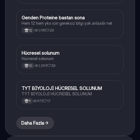
Genden Proteine bastan sona
Biyoloji
Hem 12 hem yks icin gereksiz bilgi yok anlasilir net
1,195
28
12
Hücresel solunum
Biyoloji
Hücresel solunum
1,393
38
10
TYT BİYOLOJİ HÜCRESEL SOLUNUM
Biyoloji
TYT BİYOLOJİ HÜCRESEL SOLUNUM
973
17
9
Daha Fazla