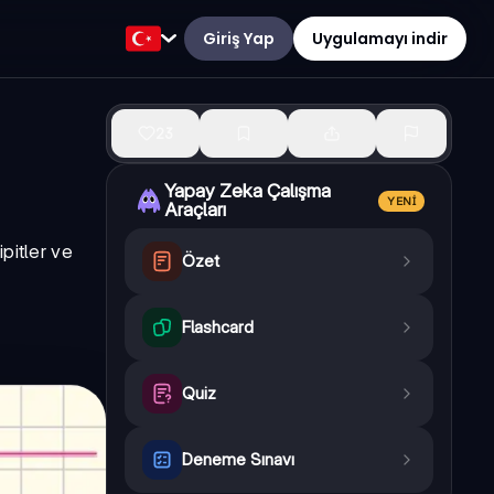
Giriş Yap
Uygulamayı indir
23
Yapay Zeka Çalışma
YENI
Araçları
ipitler ve
Özet
Flashcard
Quiz
Deneme Sınavı