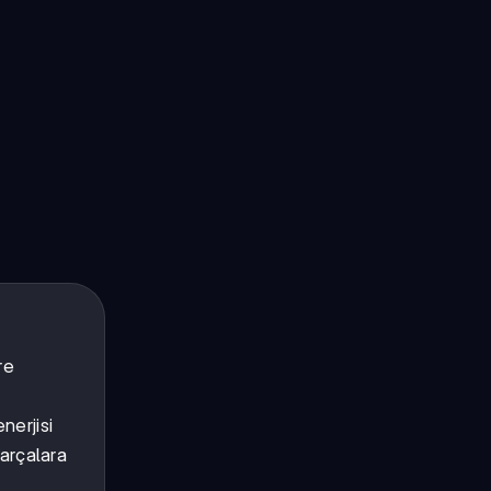
re
nerjisi
arçalara