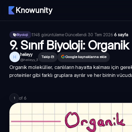
Knowunity
1.148
görüntüleme
·
Güncellendi
30 Tem 2026
·
6 sayfa
Biyoloji
9. Sınıf Biyoloji: Organi
heileyy
H
Takip Et
Google kaynaklarına ekle
@
heileyy_3
Organik moleküller, canlıların hayatta kalması için gerekl
proteinler gibi farklı gruplara ayrılır ve her birinin vüc
of
6
1