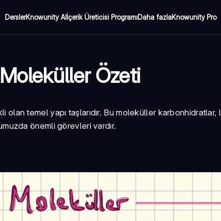
Dersler
Knowunity AI
İçerik Üreticisi Programı
Daha fazla
Knowunity Pro
k Moleküller Özeti
i olan temel yapı taşlarıdır. Bu moleküller karbonhidratlar, l
udumuzda önemli görevleri vardır.