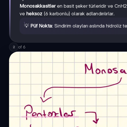
Monosakkasitler
en basit şeker türleridir ve CnH
ve
heksoz
(6 karbonlu) olarak adlandırılırlar.
💡
Püf Nokta
: Sindirim olayları aslında hidroliz 
of
6
2