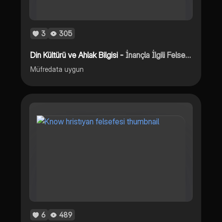
3
305
Din Kültürü ve Ahlak Bilgisi -
İnançla İlgili Felsefi Yaklaşımlar
Müfredata uygun
6
489