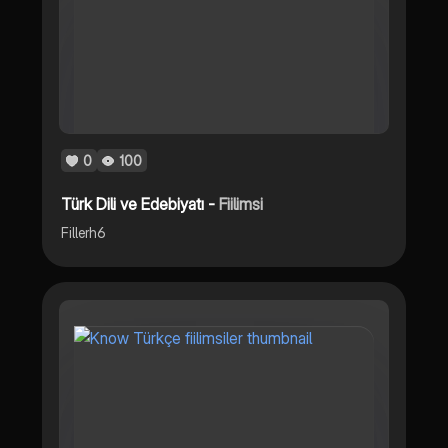
0
100
Türk Dili ve Edebiyatı -
Fiilimsi
Fillerh6