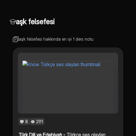
aşk felsefesi
aşk felsefesi hakkında en iyi 1 ders notu
8
291
Türk Dili ve Edebiyatı -
Türkçe ses olayları