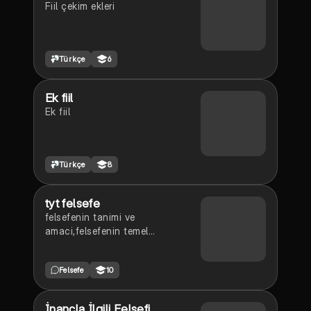
Fiil çekim ekleri
Türkçe
6
Ek fiil
Ek fiil
Türkçe
8
tyt felsefe
felsefenin tanimi ve
amaci,felsefenin temel
alanlari,felsefi akimlar
Felsefe
10
İnançla İlgili Felsefi