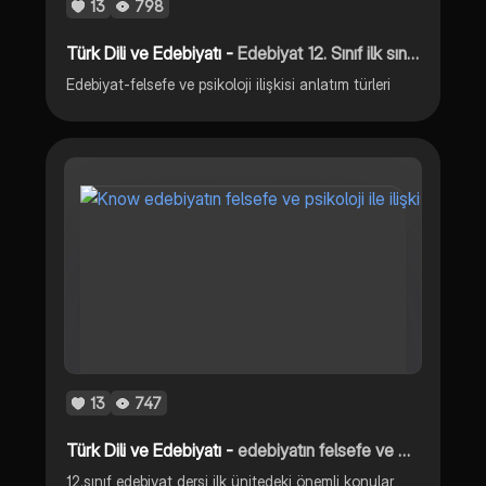
13
798
Türk Dili ve Edebiyatı -
Edebiyat 12. Sınıf ilk sınav hazırlık kağıdı
Edebiyat-felsefe ve psikoloji ilişkisi anlatım türleri
13
747
Türk Dili ve Edebiyatı -
edebiyatın felsefe ve psikoloji ile ilişkisi, Türkçe sözlükler ve 12 sınıf edebiyatında geçen 11 önemli yazar
12.sınıf edebiyat dersi ilk ünitedeki önemli konular