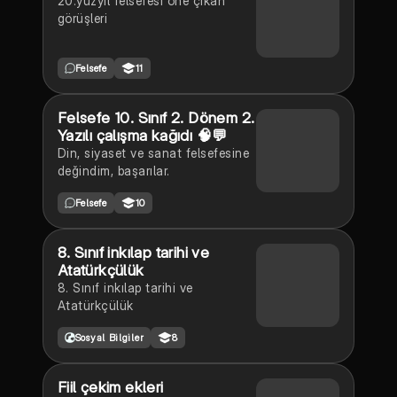
20.yüzyıl felsefesi öne çıkan
görüşleri
Felsefe
11
Felsefe 10. Sınıf 2. Dönem 2.
Yazılı çalışma kağıdı 🧠💬
Din, siyaset ve sanat felsefesine
değindim, başarılar.
Felsefe
10
8. Sınıf inkılap tarihi ve
Atatürkçülük
8. Sınıf inkılap tarihi ve
Atatürkçülük
Sosyal Bilgiler
8
Fiil çekim ekleri