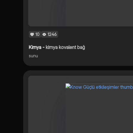
10
1246
Kimya -
kimya kovalent bağ
sunu