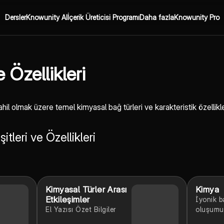
Dersler
Knowunity AI
İçerik Üreticisi Programı
Daha fazla
Knowunity Pro
 Özellikleri
hil olmak üzere temel kimyasal bağ türleri ve karakteristik özellikle
tleri ve Özellikleri
Kimyasal Türler Arası
Kimya
Etkileşimler
İyonik ba
El Yazısı Özet Bilgiler
oluşumu
adlandır