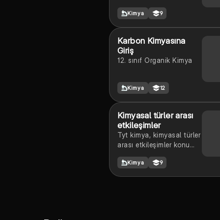
bağ) (⁠☆⁠▽⁠☆⁠)
Kimya
9
Karbon Kimyasına
Giriş
12. sınıf Organik Kimya
Kimya
12
Kimyasal türler arası
etkileşimler
Tyt kimya, kimyasal türler
arası etkileşimler konu
anlatımı
Kimya
9