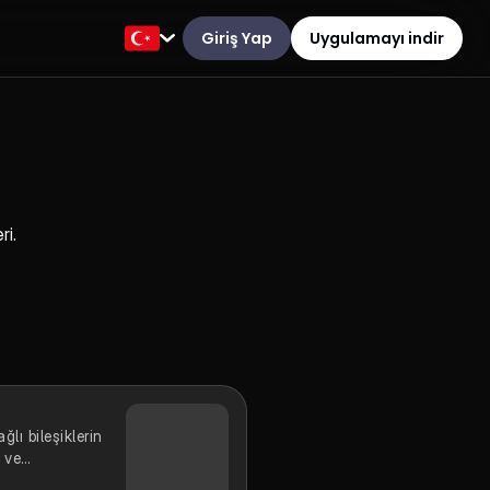
Giriş Yap
Uygulamayı indir
ri.
ğlı bileşiklerin
 ve
ılması kovalent