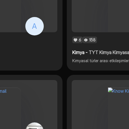
A
6
158
Kimya -
TYT Kimya Kimyasal t
Kimyasal türler arası etkileşimler