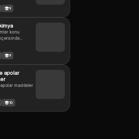
eşiklerin
9
ılması
 kimya
şimler konu
 içerisinde
a mevcuttur.
9
e apolar
er
 apolar maddeler
10