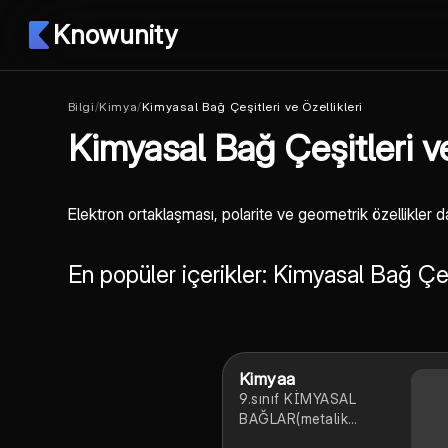
Knowunity
Bilgi
/
Kimya
/
Kimyasal Bağ Çeşitleri ve Özellikleri
Kimyasal Bağ Çeşitleri ve
Elektron ortaklaşması, polarite ve geometrik özellikler da
En popüler içerikler: Kimyasal Bağ Çeşi
Kimyaa
9.sınıf KİMYASAL
BAĞLAR(metalik
bağ,iyonik bağ,kovalent