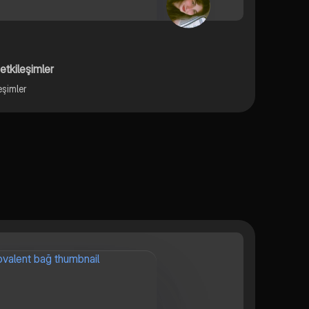
 etkileşimler
eşimler