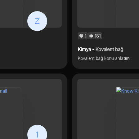
Z
1
181
Kimya -
Kovalent bağ
Kovalent bağ konu anlatımı
1