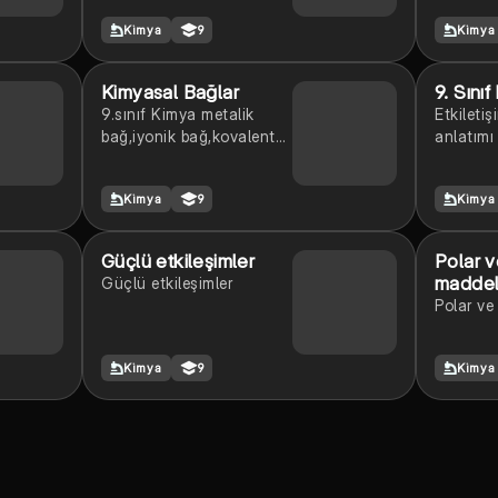
bağlı bil
Kimya
9
Kimya
adlandır
Kimyasal Bağlar
9. Sınıf
9.sınıf Kimya metalik
Etkileti
bağ,iyonik bağ,kovalent
anlatımı
bağ konusu ders notu
sorulard
(Kimyasal bağlar)
Kimya
9
Kimya
Güçlü etkileşimler
Polar v
maddel
Güçlü etkileşimler
Polar ve
Kimya
9
Kimya