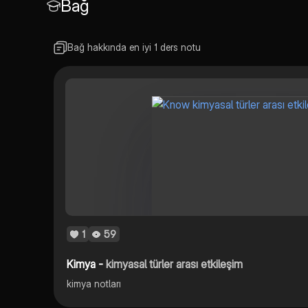
Bağ
Bağ hakkında en iyi 1 ders notu
1
59
Kimya -
kimyasal türler arası etkileşim
kimya notları