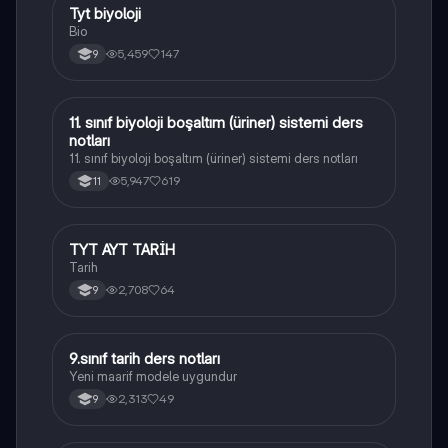
Tyt biyoloji
Biyoloji
Bio
5,459
147
9
11. sınıf biyoloji boşaltım (üriner) sistemi ders
Biyoloji
notları
11. sınıf biyoloji boşaltım (üriner) sistemi ders notları
5,947
619
11
TYT AYT TARİH
Tarih
Tarih
2,708
64
9
9.sınıf tarih ders notları
Tarih
Yeni maarif modele uygundur
2,313
49
9