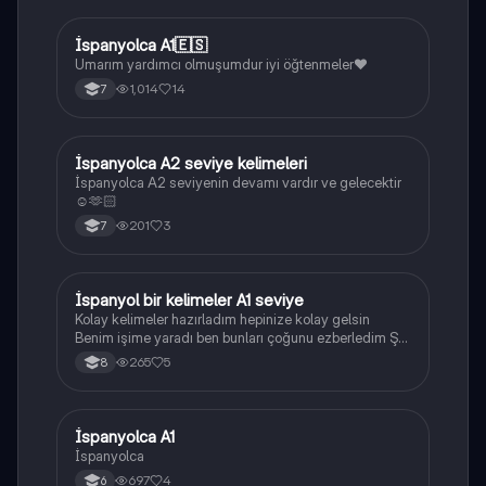
İspanyolca A1🇪🇸
İspanyolca
Umarım yardımcı olmuşumdur iyi öğtenmeler❤️
1,014
14
7
İspanyolca A2 seviye kelimeleri
İspanyolca
İspanyolca A2 seviyenin devamı vardır ve gelecektir
☺️🫶🏻
201
3
7
İspanyol bir kelimeler A1 seviye
İspanyolca
Kolay kelimeler hazırladım hepinize kolay gelsin
Benim işime yaradı ben bunları çoğunu ezberledim Şu
anda da iyi bir şekilde gidiyorum okunuşlarını da
265
5
8
öğrenin sizin için kolaylık sağlar
İspanyolca A1
İspanyolca
İspanyolca
697
4
6