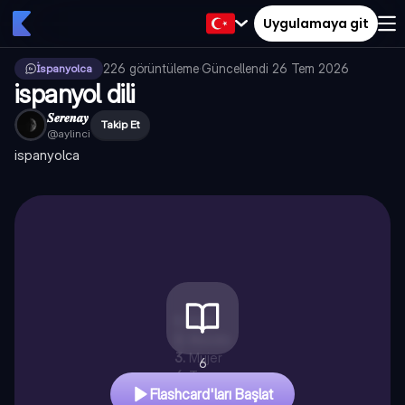
Uygulamaya git
226
görüntüleme
·
Güncellendi
26 Tem 2026
İspanyolca
ispanyol dili
𝑺𝒆𝒓𝒆𝒏𝒂𝒚
Takip Et
@
aylinci
ispanyolca
1
.
Hola
2
.
Mundo
3
.
Mujer
6
4
.
Turco
Flashcard'ları Başlat