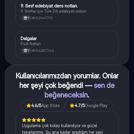
9. Sınıf edebiyat ders notları.
Türk Dili ve Edebiyatı
9. Sınıflar için Türk Dili edebiyatı notları.
3,244
72
9
Dalgalar
Fizik
Fizik Notları
9,628
142
9
Kullanıcılarımızdan yorumlar. Onlar
her şeyi çok beğendi —
sen de
beğeneceksin
.
4.6
/5
App Store
4.7
/5
Google Play
Uygulama çok kolay kullanılıyor ve güzel
tasarlanmış. Şu ana kadar aradığım her şeyi