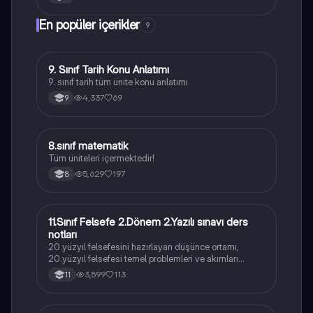
En popüler içerikler
9
9. Sınıf Tarih Konu Anlatımı
Tarih
9. sınıf tarih tüm ünite konu anlatımı
4,337
69
9
8.sınıf matematik
Matematik
Tüm üniteleri içermektedir!
5,629
197
8
11.Sınıf Felsefe 2.Dönem 2.Yazılı sınavı ders
Felsefe
notları
20.yüzyıl felsefesini hazırlayan düşünce ortamı,
20.yüzyıl felsefesi temel problemleri ve akımları
konularını içermektedir
3,599
113
11