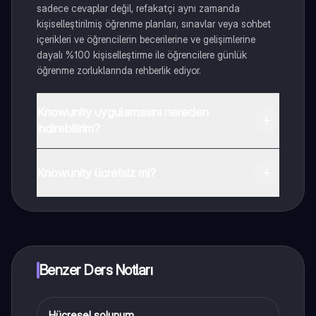
sadece cevaplar değil, refakatçi aynı zamanda
kişiselleştirilmiş öğrenme planları, sınavlar veya sohbet
içerikleri ve öğrencilerin becerilerine ve gelişimlerine
dayalı %100 kişiselleştirme ile öğrencilere günlük
öğrenme zorluklarında rehberlik ediyor.
Knowunity uygulamasını nereden
indirebilirim?
Uygulamayı Google Play Store ve Apple App Store'dan
indirebilirsiniz.
Knowunity ücretsiz mi?
Knowunity uygulaması ücretsiz! Uygulamamız çok
yakında indirmeye hazır olacak, bekle bizi. 💙
Benzer Ders Notları
Hücresel solunum
Biyoloji