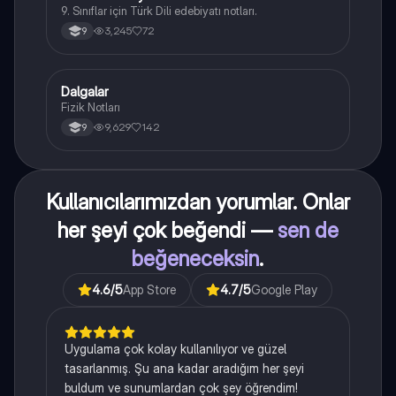
9. Sınıflar için Türk Dili edebiyatı notları.
3,245
72
9
Dalgalar
Fizik
Fizik Notları
9,629
142
9
Kullanıcılarımızdan yorumlar. Onlar
her şeyi çok beğendi —
sen de
beğeneceksin
.
4.6
/5
App Store
4.7
/5
Google Play
Uygulama çok kolay kullanılıyor ve güzel
tasarlanmış. Şu ana kadar aradığım her şeyi
buldum ve sunumlardan çok şey öğrendim!