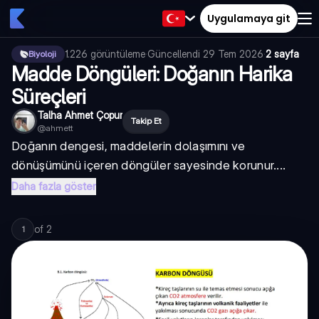
Uygulamaya git
1.226
görüntüleme
·
Güncellendi
29 Tem 2026
·
2 sayfa
Biyoloji
Madde Döngüleri: Doğanın Harika
Süreçleri
Talha Ahmet Çopur
Takip Et
@
ahmett
Doğanın dengesi, maddelerin dolaşımını ve
dönüşümünü içeren döngüler sayesinde korunur....
Daha fazla göster
of
2
1