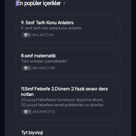
En popüler içerikler
9
9. Sınıf Tarih Konu Anlatımı
Tarih
9. sınıf tarih tüm ünite konu anlatımı
4,341
69
9
8
8.sınıf matematik
Matematik
Tüm üniteleri içermektedir!
5,636
198
8
11.Sınıf Felsefe 2.Dönem 2.Yazılı sınavı ders
Felsefe
notları
20.yüzyıl felsefesini hazırlayan düşünce ortamı,
20.yüzyıl felsefesi temel problemleri ve akımları
konularını içermektedir
3,599
113
11
Tyt biyoloji
Biyoloji