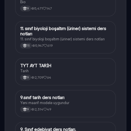
Bio
5,471
147
9
11. sınıf biyoloji boşaltım (üriner) sistemi ders
Biyoloji
notları
11. sınıf biyoloji boşaltım (üriner) sistemi ders notları
5,947
619
11
TYT AYT TARİH
Tarih
Tarih
2,709
64
9
9.sınıf tarih ders notları
Tarih
Yeni maarif modele uygundur
2,314
49
9
9. Sınıf edebiyat ders notları.
Türk Dili ve Edebiyatı