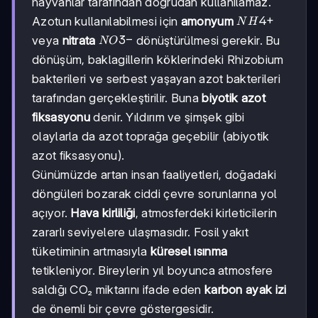
hayvanlar tarafından doğrudan kullanılamaz.
NH4+
4
+
Azotun kullanılabilmesi için
amonyum
N
H
NO3-
3
−
veya
nitrata
dönüştürülmesi gerekir. Bu
NO
dönüşüm, baklagillerin köklerindeki Rhizobium
bakterileri ve serbest yaşayan azot bakterileri
tarafından gerçekleştirilir. Buna
biyotik azot
fiksasyonu
denir. Yıldırım ve şimşek gibi
olaylarla da azot toprağa geçebilir (abiyotik
azot fiksasyonu).
Günümüzde artan insan faaliyetleri, doğadaki
döngüleri bozarak ciddi çevre sorunlarına yol
açıyor.
Hava kirliliği
, atmosferdeki kirleticilerin
zararlı seviyelere ulaşmasıdır. Fosil yakıt
tüketiminin artmasıyla
küresel ısınma
tetikleniyor. Bireylerin yıl boyunca atmosfere
saldığı CO₂ miktarını ifade eden
karbon ayak izi
de önemli bir çevre göstergesidir.