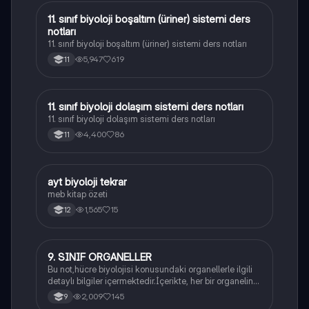
11. sınıf biyoloji boşaltım (üriner) sistemi ders
Biyoloji
notları
11. sınıf biyoloji boşaltım (üriner) sistemi ders notları
5,947
619
11
11. sınıf biyoloji dolaşım sistemi ders notları
Biyoloji
11. sınıf biyoloji dolaşım sistemi ders notları
4,400
86
11
ayt biyoloji tekrar
Biyoloji
meb kitap özeti
1,565
15
12
9. SINIF ORGANELLER
Biyoloji
Bu not,hücre biyolojisi konusundaki organellerle ilgili
detaylı bilgiler içermektedir.İçerikte, her bir organelin
yapısı,fonksiyonları ve hücre içindeki rolü
2,009
145
9
açıklanmaktadır.