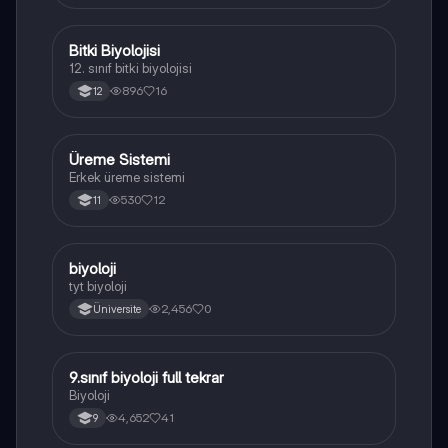
Bitki Biyolojisi
Biyoloji
12. sınıf bitki biyolojisi
896
16
12
Üreme Sistemi
Biyoloji
Erkek üreme sistemi
530
12
11
B
biyoloji
Biyoloji
tyt biyoloji
2,456
0
Üniversite
9.sınıf biyoloji full tekrar
Biyoloji
Biyoloji
4,652
41
9