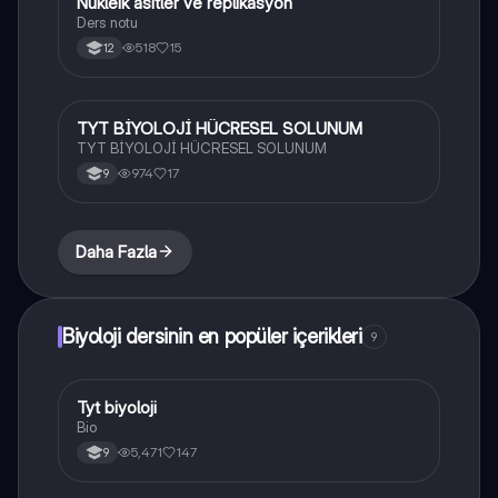
Nükleik asitler ve replikasyon
Biyoloji
Ders notu
518
15
12
TYT BİYOLOJİ HÜCRESEL SOLUNUM
Biyoloji
TYT BİYOLOJİ HÜCRESEL SOLUNUM
974
17
9
Daha Fazla
Biyoloji dersinin en popüler içerikleri
9
Tyt biyoloji
Biyoloji
Bio
5,471
147
9