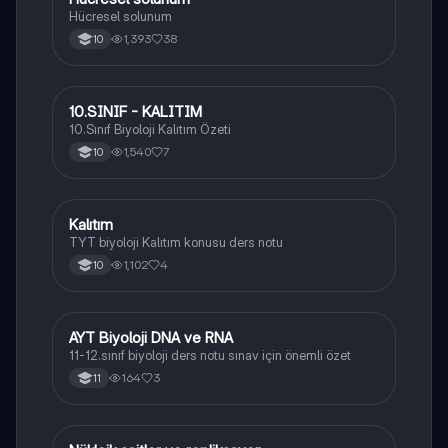
Hücresel solunum
1,393
38
10
10.SINIF - KALITIM
Biyoloji
10.Sınıf Biyoloji Kalıtım Özeti
1,540
7
10
Kalıtım
Biyoloji
TYT biyoloji Kalıtım konusu ders notu
1,102
4
10
AYT Biyoloji DNA ve RNA
Biyoloji
11-12.sınıf biyoloji ders notu sınav için önemli özet
164
3
11