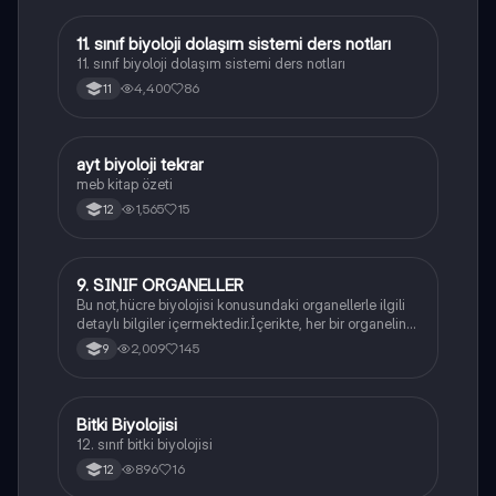
11. sınıf biyoloji dolaşım sistemi ders notları
Biyoloji
11. sınıf biyoloji dolaşım sistemi ders notları
4,400
86
11
ayt biyoloji tekrar
Biyoloji
meb kitap özeti
1,565
15
12
9. SINIF ORGANELLER
Biyoloji
Bu not,hücre biyolojisi konusundaki organellerle ilgili
detaylı bilgiler içermektedir.İçerikte, her bir organelin
yapısı,fonksiyonları ve hücre içindeki rolü
2,009
145
9
açıklanmaktadır.
Bitki Biyolojisi
Biyoloji
12. sınıf bitki biyolojisi
896
16
12