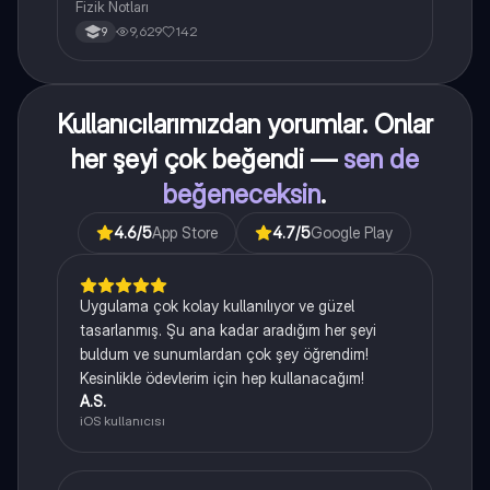
Fizik Notları
9,629
142
9
Kullanıcılarımızdan yorumlar. Onlar
her şeyi çok beğendi —
sen de
beğeneceksin
.
4.6
/5
App Store
4.7
/5
Google Play
Uygulama çok kolay kullanılıyor ve güzel
tasarlanmış. Şu ana kadar aradığım her şeyi
buldum ve sunumlardan çok şey öğrendim!
Kesinlikle ödevlerim için hep kullanacağım!
A.S.
iOS kullanıcısı