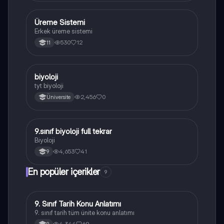
Üreme Sistemi
Biyoloji
Erkek üreme sistemi
530
12
11
B
biyoloji
Biyoloji
tyt biyoloji
2,456
0
Üniversite
9.sınıf biyoloji full tekrar
Biyoloji
Biyoloji
4,653
41
9
En popüler içerikler
9
9. Sınıf Tarih Konu Anlatımı
Tarih
9. sınıf tarih tüm ünite konu anlatımı
4,344
69
9