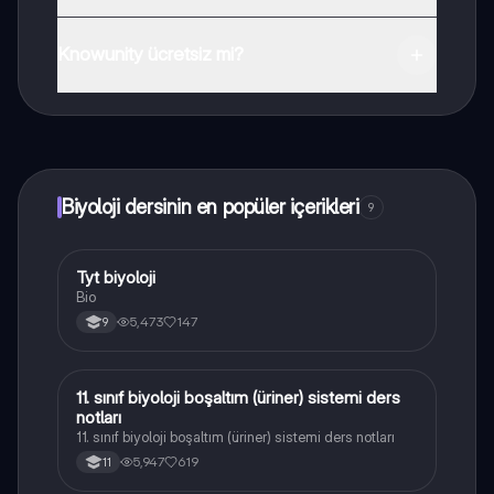
Uygulamayı Google Play Store ve Apple App Store'dan
indirebilirsiniz.
Knowunity ücretsiz mi?
Knowunity uygulaması ücretsiz! Uygulamamız çok
yakında indirmeye hazır olacak, bekle bizi. 💙
Biyoloji dersinin en popüler içerikleri
9
Tyt biyoloji
Biyoloji
Bio
5,473
147
9
11. sınıf biyoloji boşaltım (üriner) sistemi ders
Biyoloji
notları
11. sınıf biyoloji boşaltım (üriner) sistemi ders notları
5,947
619
11