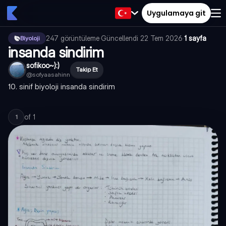
Uygulamaya git
247
görüntüleme
·
Güncellendi
22 Tem 2026
·
1 sayfa
Biyoloji
insanda sindirim
sofikoo~):)
Takip Et
@
sofyaasahinn
10. sinif biyoloji insanda sindirim
of
1
1