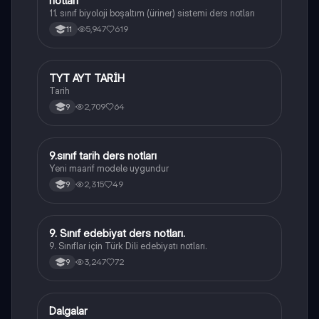
notları
11. sınıf biyoloji boşaltım (üriner) sistemi ders notları
5,947
619
11
TYT AYT TARİH
Tarih
Tarih
2,709
64
9
9.sınıf tarih ders notları
Tarih
Yeni maarif modele uygundur
2,315
49
9
9. Sınıf edebiyat ders notları.
Türk Dili ve Edebiyatı
9. Sınıflar için Türk Dili edebiyatı notları.
3,247
72
9
Dalgalar
Fizik