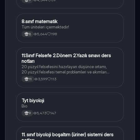
8.sınıf matematik
Matematik
Tüm üniteleri içermektedir!
5,644
198
8
11.Sınıf Felsefe 2.Dönem 2.Yazılı sınavı ders
Felsefe
notları
20.yüzyıl felsefesini hazırlayan düşünce ortamı,
20.yüzyıl felsefesi temel problemleri ve akımları
konularını içermektedir
3,599
113
11
Tyt biyoloji
Biyoloji
Bio
5,473
147
9
11. sınıf biyoloji boşaltım (üriner) sistemi ders
Biyoloji