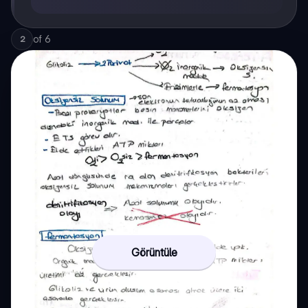
of
6
2
Görüntüle