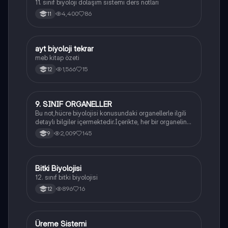
11. sınıf biyoloji dolaşım sistemi ders notları
4,400
86
11
ayt biyoloji tekrar
Biyoloji
meb kitap özeti
1,566
15
12
9. SINIF ORGANELLER
Biyoloji
Bu not,hücre biyolojisi konusundaki organellerle ilgili
detaylı bilgiler içermektedir.İçerikte, her bir organelin
yapısı,fonksiyonları ve hücre içindeki rolü
2,009
145
9
açıklanmaktadır.
Bitki Biyolojisi
Biyoloji
12. sınıf bitki biyolojisi
896
16
12
Üreme Sistemi
Biyoloji