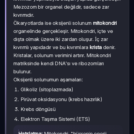
Mezozom bir organel değildir, sadece zar
kıvrımıdır.
Ökaryotlarda ise oksijenli solunum
mitokondri
organelinde gerçekleşir. Mitokondri, içte ve
dışta olmak üzere iki zardan oluşur. İç zar
kıvrımlı yapıdadır ve bu kıvrımlara
krista
denir.
Kristalar, solunum verimini artırır. Mitokondri
matriksinde kendi DNA'sı ve ribozomları
bulunur.
Oksijenli solunumun aşamaları:
Glikoliz (sitoplazmada)
Pirüvat oksidasyonu (krebs hazırlık)
Krebs döngüsü
Elektron Taşıma Sistemi (ETS)
Hatırlatma:
Mitokondri, "hücrenin enerji