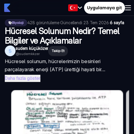
Uygulamaya git
428
görüntüleme
·
Güncellendi
23 Tem 2026
·
6 sayfa
Biyoloji
Hücresel Solunum Nedir? Temel
Bilgiler ve Açıklamalar
sudem küçüközer
S
Takip Et
@
sudemkkzer
Hücresel solunum, hücrelerimizin besinleri
parçalayarak enerji (ATP) ürettiği hayati bir...
Daha fazla göster