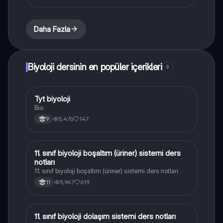
Daha Fazla
Biyoloji dersinin en popüler içerikleri
9
Tyt biyoloji
Biyoloji
Bio
5,476
147
9
11. sınıf biyoloji boşaltım (üriner) sistemi ders
Biyoloji
notları
11. sınıf biyoloji boşaltım (üriner) sistemi ders notları
5,947
619
11
11. sınıf biyoloji dolaşım sistemi ders notları
Biyoloji