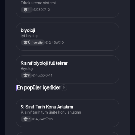
Erkek üreme sistemi
530
12
11
B
biyoloji
Biyoloji
tyt biyoloji
2,456
0
Üniversite
9.sınıf biyoloji full tekrar
Biyoloji
Biyoloji
4,655
41
9
En popüler içerikler
9
9. Sınıf Tarih Konu Anlatımı
Tarih
9. sınıf tarih tüm ünite konu anlatımı
4,345
69
9