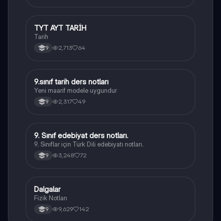
TYT AYT TARİH
Tarih
Tarih
2,713
64
9
9.sınıf tarih ders notları
Tarih
Yeni maarif modele uygundur
2,317
49
9
9. Sınıf edebiyat ders notları.
Türk Dili ve Edebiyatı
9. Sınıflar için Türk Dili edebiyatı notları.
3,248
72
9
Dalgalar
Fizik
Fizik Notları
9,629
142
9