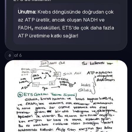
Unutma:
Krebs döngüsünde doğrudan çok
az ATP üretilir, ancak oluşan NADH ve
FADH₂ molekülleri, ETS'de çok daha fazla
ATP üretimine katkı sağlar!
of
6
6