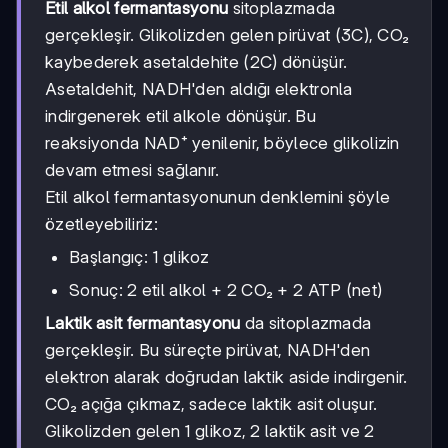
Etil alkol fermantasyonu
sitoplazmada
gerçekleşir. Glikolizden gelen pirüvat (3C), CO₂
kaybederek asetaldehite (2C) dönüşür.
Asetaldehit, NADH'den aldığı elektronla
indirgenerek etil alkole dönüşür. Bu
reaksiyonda NAD⁺ yenilenir, böylece glikolizin
devam etmesi sağlanır.
Etil alkol fermantasyonunun denklemini şöyle
özetleyebiliriz:
Başlangıç: 1 glikoz
Sonuç: 2 etil alkol + 2 CO₂ + 2 ATP (net)
Laktik asit fermantasyonu
da sitoplazmada
gerçekleşir. Bu süreçte pirüvat, NADH'den
elektron alarak doğrudan laktik aside indirgenir.
CO₂ açığa çıkmaz, sadece laktik asit oluşur.
Glikolizden gelen 1 glikoz, 2 laktik asit ve 2