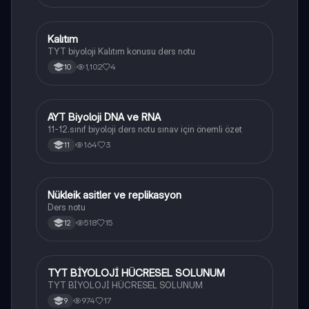
Kalıtım
Biyoloji
TYT biyoloji Kalıtım konusu ders notu
1,102
4
10
AYT Biyoloji DNA ve RNA
Biyoloji
11-12.sınıf biyoloji ders notu sınav için önemli özet
164
3
11
Nükleik asitler ve replikasyon
Biyoloji
Ders notu
518
15
12
TYT BİYOLOJİ HÜCRESEL SOLUNUM
Biyoloji
TYT BİYOLOJİ HÜCRESEL SOLUNUM
974
17
9