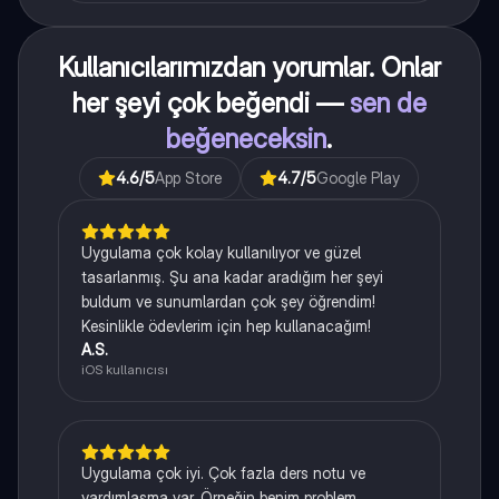
Kullanıcılarımızdan yorumlar. Onlar
her şeyi çok beğendi —
sen de
beğeneceksin
.
4.6
/5
App Store
4.7
/5
Google Play
Uygulama çok kolay kullanılıyor ve güzel
tasarlanmış. Şu ana kadar aradığım her şeyi
buldum ve sunumlardan çok şey öğrendim!
Kesinlikle ödevlerim için hep kullanacağım!
A.S.
iOS kullanıcısı
Uygulama çok iyi. Çok fazla ders notu ve
yardımlaşma var. Örneğin benim problem