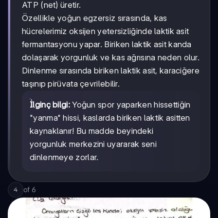
ATP (net) üretir.
Özellikle yoğun egzersiz sırasında, kas
hücrelerimiz oksijen yetersizliğinde laktik asit
fermantasyonu yapar. Biriken laktik asit kanda
dolaşarak yorgunluk ve kas ağrısına neden olur.
Dinlenme sırasında biriken laktik asit, karaciğere
taşınıp pirüvata çevrilebilir.
İlginç bilgi:
Yoğun spor yaparken hissettiğin
"yanma" hissi, kaslarda biriken laktik asitten
kaynaklanır! Bu madde beyindeki
yorgunluk merkezini uyararak seni
dinlenmeye zorlar.
of
6
4