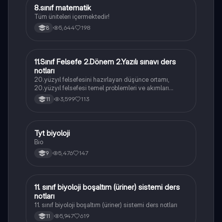
8.sınıf matematik
Matematik
Tüm üniteleri içermektedir!
5,644
198
8
11.Sınıf Felsefe 2.Dönem 2.Yazılı sınavı ders
Felsefe
notları
20.yüzyıl felsefesini hazırlayan düşünce ortamı,
20.yüzyıl felsefesi temel problemleri ve akımları
konularını içermektedir
3,599
113
11
Tyt biyoloji
Biyoloji
Bio
5,476
147
9
11. sınıf biyoloji boşaltım (üriner) sistemi ders
Biyoloji
notları
11. sınıf biyoloji boşaltım (üriner) sistemi ders notları
5,947
619
11