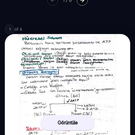
1
/
6
of
6
1
Görüntüle