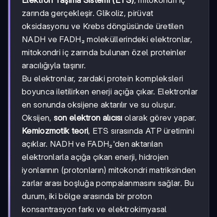
Elektron Taşıma Sistemi (ETS)
, mitokondri iç
zarında gerçekleşir. Glikoliz, pirüvat
oksidasyonu ve Krebs döngüsünde üretilen
NADH ve FADH₂ moleküllerindeki elektronlar,
mitokondri iç zarında bulunan özel proteinler
aracılığıyla taşınır.
Bu elektronlar, zardaki protein kompleksleri
boyunca iletilirken enerji açığa çıkar. Elektronlar
en sonunda oksijene aktarılır ve su oluşur.
Oksijen,
son elektron alıcısı
olarak görev yapar.
Kemiozmotik teori
, ETS sırasında ATP üretimini
açıklar. NADH ve FADH₂'den aktarılan
elektronlarla açığa çıkan enerji, hidrojen
iyonlarının (protonların) mitokondri matriksinden
zarlar arası boşluğa pompalanmasını sağlar. Bu
durum, iki bölge arasında bir proton
konsantrasyon farkı ve elektrokimyasal