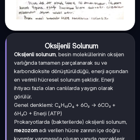
Oksijenli Solunum
Oksijenli solunum
, besin moleküllerinin oksijen
varlığında tamamen parçalanarak su ve
karbondioksite dönüştürüldüğü, enerji açısından
en verimli hücresel solunum şeklidir. Enerji
ihtiyacı fazla olan canlılarda yaygın olarak
görülür.
Genel denklemi: C₆H₁₂O₆ + 6O₂ → 6CO₂ +
6H₂O + Enerji (ATP)
Prokaryotlarda (bakterilerde) oksijenli solunum,
mezozom
adı verilen hücre zarının içe doğru
kıvrımlar yapmasıyla oluşan yapıda gerçekleşir.