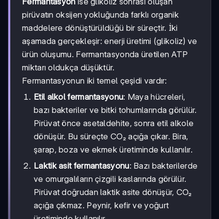
Fermantasyon
ise glikoliz sonrası oluşan
pirüvatın oksijen yokluğunda farklı organik
maddelere dönüştürüldüğü bir süreçtir. İki
aşamada gerçekleşir: enerji üretimi (glikoliz) ve
ürün oluşumu. Fermantasyonda üretilen ATP
miktarı oldukça düşüktür.
Fermantasyonun iki temel çeşidi vardır:
Etil alkol fermantasyonu
: Maya hücreleri,
bazı bakteriler ve bitki tohumlarında görülür.
Pirüvat önce asetaldehite, sonra etil alkole
dönüşür. Bu süreçte CO₂ açığa çıkar. Bira,
şarap, boza ve ekmek üretiminde kullanılır.
Laktik asit fermantasyonu
: Bazı bakterilerde
ve omurgalıların çizgili kaslarında görülür.
Pirüvat doğrudan laktik asite dönüşür, CO₂
açığa çıkmaz. Peynir, kefir ve yoğurt
üretiminde kullanılır.