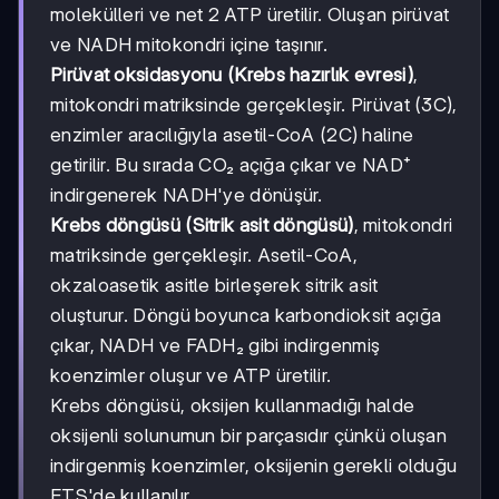
molekülleri ve net 2 ATP üretilir. Oluşan pirüvat
ve NADH mitokondri içine taşınır.
Pirüvat oksidasyonu (Krebs hazırlık evresi)
,
mitokondri matriksinde gerçekleşir. Pirüvat (3C),
enzimler aracılığıyla asetil-CoA (2C) haline
getirilir. Bu sırada CO₂ açığa çıkar ve NAD⁺
indirgenerek NADH'ye dönüşür.
Krebs döngüsü (Sitrik asit döngüsü)
, mitokondri
matriksinde gerçekleşir. Asetil-CoA,
okzaloasetik asitle birleşerek sitrik asit
oluşturur. Döngü boyunca karbondioksit açığa
çıkar, NADH ve FADH₂ gibi indirgenmiş
koenzimler oluşur ve ATP üretilir.
Krebs döngüsü, oksijen kullanmadığı halde
oksijenli solunumun bir parçasıdır çünkü oluşan
indirgenmiş koenzimler, oksijenin gerekli olduğu
ETS'de kullanılır.