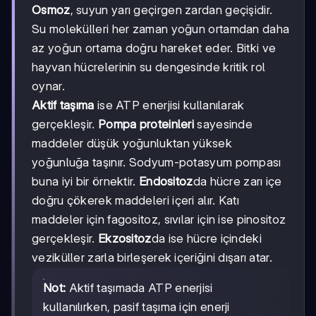
Osmoz
, suyun yarı geçirgen zardan geçişidir.
Su molekülleri her zaman yoğun ortamdan daha
az yoğun ortama doğru hareket eder. Bitki ve
hayvan hücrelerinin su dengesinde kritik rol
oynar.
Aktif taşıma
ise ATP enerjisi kullanılarak
gerçekleşir.
Pompa proteinleri
sayesinde
maddeler düşük yoğunluktan yüksek
yoğunluğa taşınır. Sodyum-potasyum pompası
buna iyi bir örnektir.
Endositoz
da hücre zarı içe
doğru çökerek maddeleri içeri alır. Katı
maddeler için fagositoz, sıvılar için ise pinositoz
gerçekleşir.
Ekzositoz
da ise hücre içindeki
veziküller zarla birleşerek içeriğini dışarı atar.
Not:
Aktif taşımada ATP enerjisi
kullanılırken, pasif taşıma için enerji