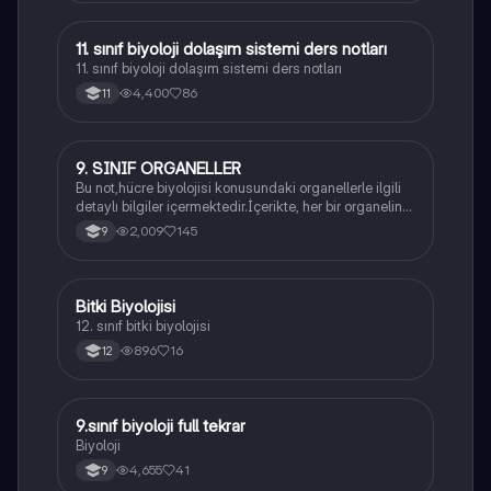
11. sınıf biyoloji dolaşım sistemi ders notları
Biyoloji
11. sınıf biyoloji dolaşım sistemi ders notları
4,400
86
11
9. SINIF ORGANELLER
Biyoloji
Bu not,hücre biyolojisi konusundaki organellerle ilgili
detaylı bilgiler içermektedir.İçerikte, her bir organelin
yapısı,fonksiyonları ve hücre içindeki rolü
2,009
145
9
açıklanmaktadır.
Bitki Biyolojisi
Biyoloji
12. sınıf bitki biyolojisi
896
16
12
9.sınıf biyoloji full tekrar
Biyoloji
Biyoloji
4,655
41
9