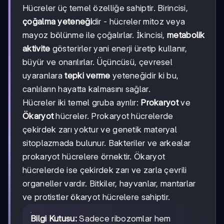
Hücreler üç temel özelliğe sahiptir. Birincisi,
çoğalma yeteneği
dir - hücreler mitoz veya
mayoz bölünme ile çoğalırlar. İkincisi,
metabolik
aktivite
gösterirler yani enerji üretip kullanır,
büyür ve onarılırlar. Üçüncüsü, çevresel
uyaranlara
tepki verme
yeteneğidir ki bu,
canlıların hayatta kalmasını sağlar.
Hücreler iki temel gruba ayrılır:
Prokaryot
ve
Ökaryot
hücreler. Prokaryot hücrelerde
çekirdek zarı yoktur ve genetik materyal
sitoplazmada bulunur. Bakteriler ve arkealar
prokaryot hücrelere örnektir. Ökaryot
hücrelerde ise çekirdek zarı ve zarla çevrili
organeller vardır. Bitkiler, hayvanlar, mantarlar
ve protistler ökaryot hücrelere sahiptir.
Bilgi Kutusu:
Sadece ribozomlar hem