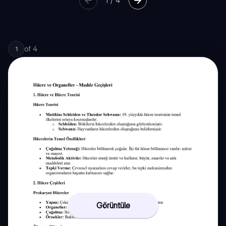
1
/
4
of
4
1
Görüntüle