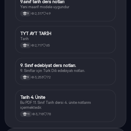
9.sınıf tarih ders notları
Tarih
Yeni maarif modele uygundur
2,317
49
9
TYT AYT TARİH
Tarih
Tarih
2,717
65
9
9. Sınıf edebiyat ders notları.
Türk Dili ve Edebiyatı
9. Sınıflar için Türk Dili edebiyatı notları.
3,253
72
9
Tarih 4. Ünite
Tarih
Bu PDF 11. Sınıf Tarih dersi 4. ünite notlarını
içermektedir.
3,718
78
11