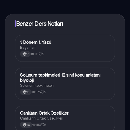
yakında indirmeye hazır olacak, bekle bizi. 💙
Benzer Ders Notları
1. Dönem 1. Yazılı
Biyoloji
Başarılarr
111
2
9
Solunum tepkimeleri 12.sınıf konu anlatımı
Biyoloji
biyoloji
Solunum tepkimeleri
193
2
11
Canlıların Ortak Özellikleri
Biyoloji
Canlıların Ortak Özellikleri
153
5
10