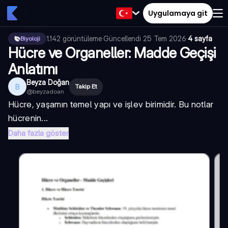
Uygulamaya git
1.142
görüntüleme
·
Güncellendi
25 Tem 2026
·
4 sayfa
Biyoloji
Hücre ve Organeller: Madde Geçişi
Anlatımı
Beyza Doğan
B
Takip Et
@
beyzadoan
Hücre, yaşamın temel yapı ve işlev birimidir. Bu notlar
hücrenin...
Daha fazla göster