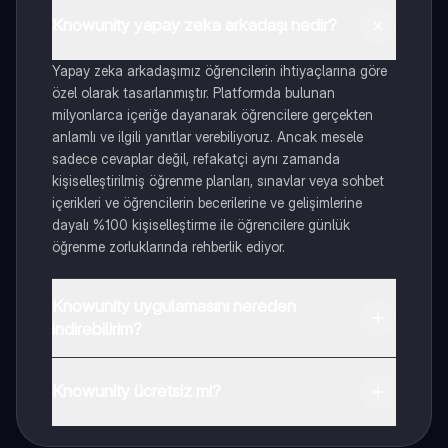
Knowunity yapay zeka arkadaşı nedir?
Yapay zeka arkadaşımız öğrencilerin ihtiyaçlarına göre
özel olarak tasarlanmıştır. Platformda bulunan
milyonlarca içeriğe dayanarak öğrencilere gerçekten
anlamlı ve ilgili yanıtlar verebiliyoruz. Ancak mesele
sadece cevaplar değil, refakatçi aynı zamanda
kişiselleştirilmiş öğrenme planları, sınavlar veya sohbet
içerikleri ve öğrencilerin becerilerine ve gelişimlerine
dayalı %100 kişiselleştirme ile öğrencilere günlük
öğrenme zorluklarında rehberlik ediyor.
Knowunity uygulamasını nereden
indirebilirim?
Uygulamayı Google Play Store ve Apple App Store'dan
indirebilirsiniz.
Knowunity ücretsiz mi?
Knowunity uygulaması ücretsiz! Uygulamamız çok