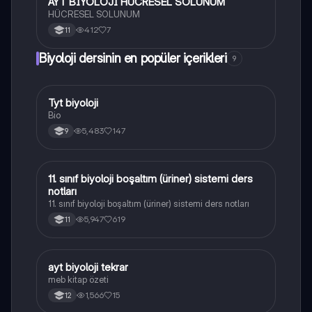
AYT BİYOLOJİ HÜCRESEL SOLUNUM
Biyoloji
HÜCRESEL SOLUNUM
412
7
11
Biyoloji dersinin en popüler içerikleri
9
Tyt biyoloji
Biyoloji
Bio
5,483
147
9
11. sınıf biyoloji boşaltım (üriner) sistemi ders
Biyoloji
notları
11. sınıf biyoloji boşaltım (üriner) sistemi ders notları
5,947
619
11
ayt biyoloji tekrar
Biyoloji
meb kitap özeti
1,566
15
12