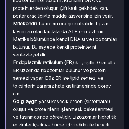
ribozomlar sentezlenir, kromatin DNA ve
proteinlerden oluşur. Çift katlı çekirdek zarı,
porlar aracılığıyla madde alışverişine izin verir.
Mitokondri
, hücrenin enerji santralidir. İç zar
kıvrımları olan kristalarda ATP sentezlenir.
Matriks bölümünde kendi DNA'sı ve ribozomları
bulunur. Bu sayede kendi proteinlerini
sentezleyebilir.
Endoplazmik retikulum (ER)
iki çeşittir. Granüllü
ER üzerinde ribozomlar bulunur ve protein
sentezi yapar. Düz ER ise lipid sentezi ve
toksinlerin zararsız hale getirilmesinde görev
alır.
Golgi aygıtı
yassı keseciklerden (sisternalar)
oluşur ve proteinlerin işlenmesi, paketlenmesi
ve taşınmasında görevlidir.
Lizozom
lar hidrolitik
enzimler içerir ve hücre içi sindirim ile hasarlı