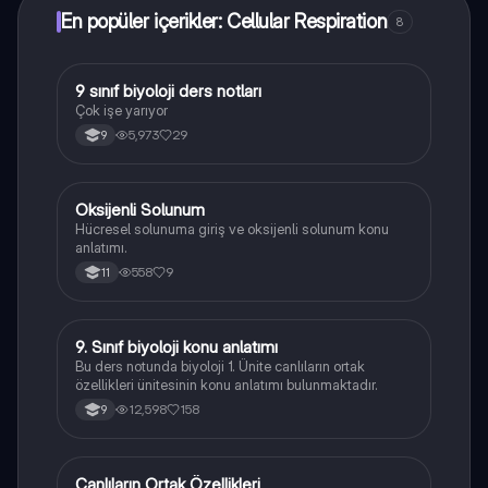
En popüler içerikler: Cellular Respiration
8
9 sınıf biyoloji ders notları
Biyoloji
Çok işe yarıyor
5,973
29
9
Oksijenli Solunum
Fen Bilimleri
Hücresel solunuma giriş ve oksijenli solunum konu
anlatımı.
558
9
11
9. Sınıf biyoloji konu anlatımı
Biyoloji
Bu ders notunda biyoloji 1. Ünite canlıların ortak
özellikleri ünitesinin konu anlatımı bulunmaktadır.
12,598
158
9
Canlıların Ortak Özellikleri
Biyoloji