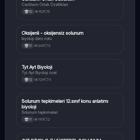
Canlıların Ortak Özellikleri
153
5
10
Oksijenli - oksijensiz solunum
Biyoloji
biyoloji ders notu
245
2
11
Tyt Ayt Biyoloji
Biyoloji
Tyt Ayt Biyoloji özet
729
11
12
Solunum tepkimeleri 12.sınıf konu anlatımı
Biyoloji
biyoloji
Solunum tepkimeleri
193
2
11