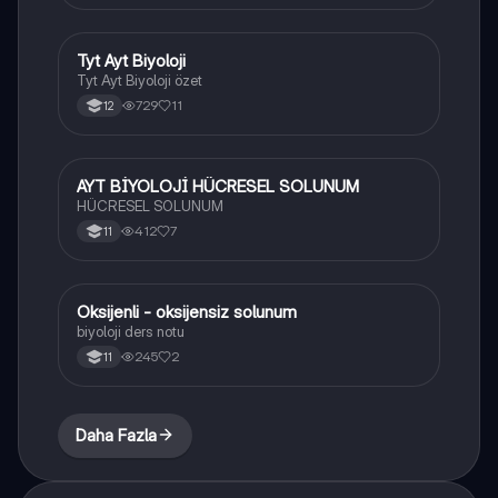
Tyt Ayt Biyoloji
Biyoloji
Tyt Ayt Biyoloji özet
729
11
12
AYT BİYOLOJİ HÜCRESEL SOLUNUM
Biyoloji
HÜCRESEL SOLUNUM
412
7
11
Oksijenli - oksijensiz solunum
Biyoloji
biyoloji ders notu
245
2
11
Daha Fazla