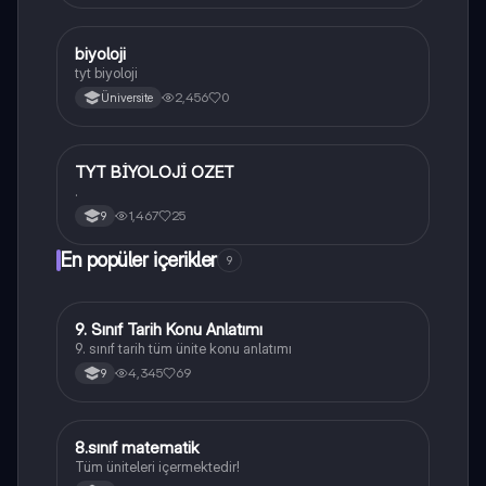
B
biyoloji
Biyoloji
tyt biyoloji
2,456
0
Üniversite
TYT BİYOLOJİ OZET
Biyoloji
.
1,467
25
9
En popüler içerikler
9
9. Sınıf Tarih Konu Anlatımı
Tarih
9. sınıf tarih tüm ünite konu anlatımı
4,345
69
9
8.sınıf matematik
Matematik
Tüm üniteleri içermektedir!