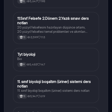
5,647
198
8
11.Sınıf Felsefe 2.Dönem 2.Yazılı sınavı ders
Felsefe
notları
20.yüzyıl felsefesini hazırlayan düşünce ortamı,
20.yüzyıl felsefesi temel problemleri ve akımları
konularını içermektedir
3,599
113
11
Tyt biyoloji
Biyoloji
Bio
5,483
147
9
11. sınıf biyoloji boşaltım (üriner) sistemi ders
Biyoloji
notları
11. sınıf biyoloji boşaltım (üriner) sistemi ders notları
5,947
619
11