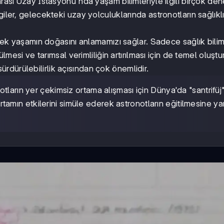
arası Uzay İstasyonu'nda yaşam bilimleriyle ilgili birçok de
iler, gelecekteki uzay yolculuklarında astronotların sağlıkl
yerek yaşamın doğasını anlamamızı sağlar. Sadece sağlık biliml
lmesi ve tarımsal verimliliğin artırılması için de temel oluştur
dürülebilirlik açısından çok önemlidir.
tların yer çekimsiz ortama alışması için Dünya'da "santrifüj"
 ortamın etkilerini simüle ederek astronotların eğitilmesine ya