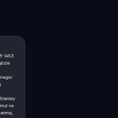
383-1453
 gözle
Gregor
g
 Stanley
lmut ve
lanmış,