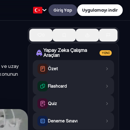
Giriş Yap
Uygulamayı indir
0
Yapay Zeka Çalışma
YENI
Araçları
ri ve uzay
Özet
u konunun
Flashcard
Quiz
Deneme Sınavı