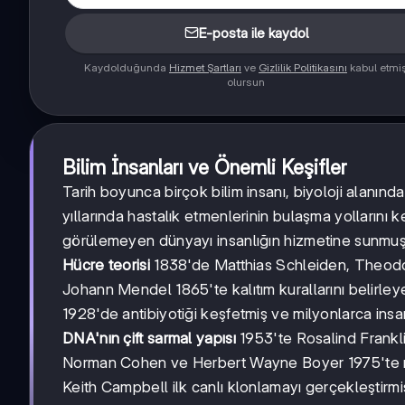
E-posta ile kaydol
Kaydolduğunda
Hizmet Şartları
ve
Gizlilik Politikasını
kabul etmi
olursun
Bilim İnsanları ve Önemli Keşifler
Tarih boyunca birçok bilim insanı, biyoloji alanınd
yıllarında hastalık etmenlerinin bulaşma yolların
görülemeyen dünyayı insanlığın hizmetine sunmuş
Hücre teorisi
1838'de Matthias Schleiden, Theodo
Johann Mendel 1865'te kalıtım kurallarını belirleye
1928'de antibiyotiği keşfetmiş ve milyonlarca insanı
DNA'nın çift sarmal yapısı
1953'te Rosalind Frankli
Norman Cohen ve Herbert Wayne Boyer 1975'te rek
Keith Campbell ilk canlı klonlamayı gerçekleştirm