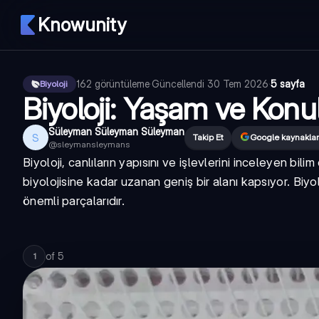
Knowunity
162
görüntüleme
·
Güncellendi
30 Tem 2026
·
5 sayfa
Biyoloji
Biyoloji: Yaşam ve Kon
Süleyman Süleyman Süleyman
S
Takip Et
Google kaynaklar
@
sleymansleymans
Biyoloji, canlıların yapısını ve işlevlerini inceleyen bili
biyolojisine kadar uzanan geniş bir alanı kapsıyor. Biyo
önemli parçalarıdır.
of
5
1