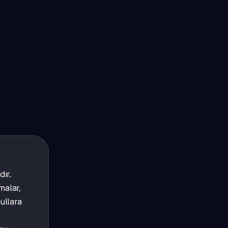
dır.
malar,
ullara