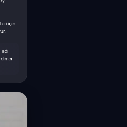
ney
ı
eri için
ur.
 adı
rdımcı