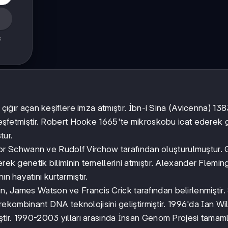
ş
a çığır açan keşiflere imza atmıştır. İbn-i Sina (Avicenna) 1
ı keşfetmiştir. Robert Hooke 1665'te mikroskobu icat ederek
tur.
r Schwann ve Rudolf Virchow tarafından oluşturulmuştur. 
rek genetik biliminin temellerini atmıştır. Alexander Flemin
n hayatını kurtarmıştır.
n, James Watson ve Francis Crick tarafından belirlenmiştir.
ombinant DNA teknolojisini geliştirmiştir. 1996'da Ian Wi
iştir. 1990-2003 yılları arasında İnsan Genom Projesi tamam