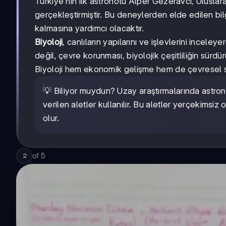
Türkiye'nin ilk astronotu Alper Gezeravcı, Uluslar
gerçekleştirmiştir. Bu deneylerden elde edilen bilg
kalmasına yardımcı olacaktır.
Biyoloji
, canlıların yapılarını ve işlevlerini incele
değil, çevre korunması, biyolojik çeşitliliğin sürdürü
Biyoloji hem ekonomik gelişme hem de çevresel sür
💡 Biliyor muydun? Uzay araştırmalarında astrono
verilen aletler kullanılır. Bu aletler yerçekimsiz
olur.
of
5
2