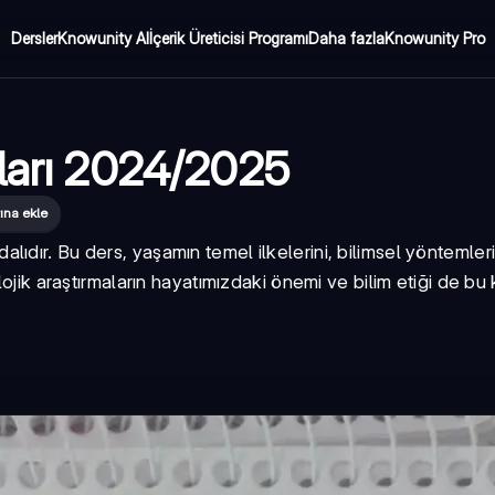
Dersler
Knowunity AI
İçerik Üreticisi Programı
Daha fazla
Knowunity Pro
uları 2024/2025
ına ekle
m dalıdır. Bu ders, yaşamın temel ilkelerini, bilimsel yöntemle
lojik araştırmaların hayatımızdaki önemi ve bilim etiği de b