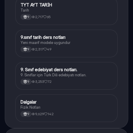
TYT AYT TARİH
Tarih
Tarih
2,717
65
9
9.sınıf tarih ders notları
Tarih
Yeni maarif modele uygundur
2,317
49
9
9. Sınıf edebiyat ders notları.
Türk Dili ve Edebiyatı
9. Sınıflar için Türk Dili edebiyatı notları.
3,253
72
9
Dalgalar
Fizik
Fizik Notları
9,629
142
9