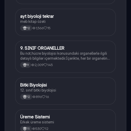
ayt biyoloji tekrar
Biyoloji
meb kitap özeti
1,566
15
12
9. SINIF ORGANELLER
Biyoloji
Bu not,hücre biyolojisi konusundaki organellerle ilgili
detaylı bilgiler içermektedir.İçerikte, her bir organelin
yapısı,fonksiyonları ve hücre içindeki rolü
2,009
145
9
açıklanmaktadır.
Bitki Biyolojisi
Biyoloji
12. sınıf bitki biyolojisi
896
16
12
Üreme Sistemi
Biyoloji
Erkek üreme sistemi
530
12
11