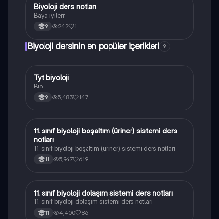
Biyoloji ders notları
Biyoloji
Baya iyilerr
242
1
9
Biyoloji dersinin en popüler içerikleri
9
Tyt biyoloji
Biyoloji
Bio
5,483
147
9
11. sınıf biyoloji boşaltım (üriner) sistemi ders
Biyoloji
notları
11. sınıf biyoloji boşaltım (üriner) sistemi ders notları
5,947
619
11
11. sınıf biyoloji dolaşım sistemi ders notları
Biyoloji
11. sınıf biyoloji dolaşım sistemi ders notları
4,400
86
11