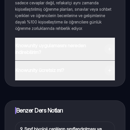
sadece cevaplar değil, refakatçi aynı zamanda
kişiselleştirilmiş öğrenme planları, sınavlar veya sohbet
içerikleri ve öğrencilerin becerilerine ve gelişimlerine
dayalı %100 kişiselleştirme ile öğrencilere günlük
öğrenme zorluklarında rehberlik ediyor.
Knowunity uygulamasını nereden
indirebilirim?
Uygulamayı Google Play Store ve Apple App Store'dan
indirebilirsiniz.
Knowunity ücretsiz mi?
Knowunity uygulaması ücretsiz! Uygulamamız çok
yakında indirmeye hazır olacak, bekle bizi. 💙
Benzer Ders Notları
9. Sınıf biyoloji canlıların sınıflandırılması ve
Biyoloji