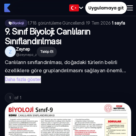
Uygulamaya git
1.718
görüntüleme
·
Güncellendi
19 Tem 2026
·
1 sayfa
Biyoloji
9. Sınıf Biyoloji: Canlıların
Sınıflandırılması
Zeynep
Z
Takip Et
@
zeynepz_z
Canlıların sınıflandırılması, doğadaki türlerin belirli
özelliklere göre gruplandırılmasını sağlayan önemli...
Daha fazla göster
of
1
1