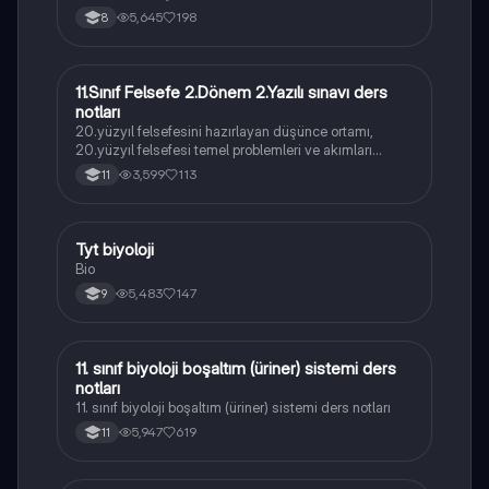
5,645
198
8
11.Sınıf Felsefe 2.Dönem 2.Yazılı sınavı ders
Felsefe
notları
20.yüzyıl felsefesini hazırlayan düşünce ortamı,
20.yüzyıl felsefesi temel problemleri ve akımları
konularını içermektedir
3,599
113
11
Tyt biyoloji
Biyoloji
Bio
5,483
147
9
11. sınıf biyoloji boşaltım (üriner) sistemi ders
Biyoloji
notları
11. sınıf biyoloji boşaltım (üriner) sistemi ders notları
5,947
619
11