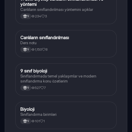
yöntemi
Canlıların sınıflandırılması yöntemini açıklar
234
3
9
Canlıların sınıflandırılması
Biyoloji
Ders notu
1,150
8
9
9 sınıf biyoloji
Biyoloji
Sınıflandırmada temel yaklaşımlar ve modern
sınıflandırma konu özetlerim
527
7
9
Biyoloji
Biyoloji
Sınıflandırma birimleri
101
1
9