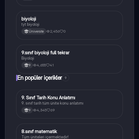
B
biyoloji
Biyoloji
tyt biyoloji
2,456
0
Üniversite
9.sınıf biyoloji full tekrar
Biyoloji
Biyoloji
4,655
41
9
En popüler içerikler
9
9. Sınıf Tarih Konu Anlatımı
Tarih
9. sınıf tarih tüm ünite konu anlatımı
4,345
69
9
8.sınıf matematik
Matematik
Tüm üniteleri içermektedir!