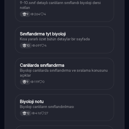
9-10.sınıf detaylı canlıların sınıflandı biyoloji dersi
notları
264
4
9
Sınıflandırma tyt biyoloji
Biyoloji
Kısa yararlı özet bütün detaylar bir sayfada
691
4
10
Canlılarda sınıflandırma
Biyoloji
Biyoloji canlılarda sınıflandırma ve sıralama konusunu
açıklar
119
0
9
Biyoloji notu
Biyoloji
Biyoloji canlıların sınıflandırılması
416
27
12