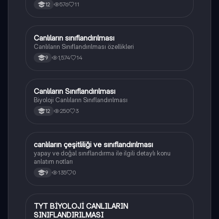
576
11
12
Canlıların sınıflandırılması
Biyoloji
Canlıların Sınıflandırılması özellikleri
1,574
14
9
Canlıların Sınıflandırılması
Biyoloji
Biyoloji Canlıların Sınıflandırılması
250
3
12
canlıların çeşitliliği ve sınıflandırılması
Biyoloji
yapay ve doğal sınıflandırma ile ilgili detaylı konu
anlatım notları
135
0
9
TYT BİYOLOJİ CANLILARIN
Biyoloji
SINIFLANDIRILMASI