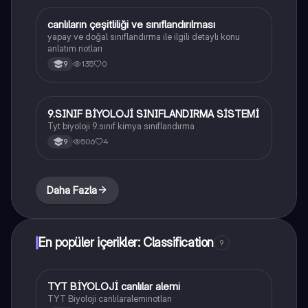
canlıların çeşitliliği ve sınıflandırılması
Biyoloji
yapay ve doğal sınıflandırma ile ilgili detaylı konu
anlatım notları
135
0
9
9.SINIF BİYOLOJİ SINIFLANDIRMA SİSTEMİ
Biyoloji
Tyt biyoloji 9.sınıf kimya sınıflandırma
506
4
9
Daha Fazla
En popüler içerikler: Classification
9
TYT BİYOLOJİ canlılar alemi
Biyoloji
TYT Biyoloji canlılaraleminotları