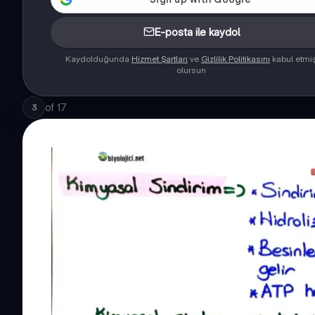
E-posta ile kaydol
Kaydolduğunda
Hizmet Şartları
ve
Gizlilik Politikasını
kabul etmi
olursun
of
17
3