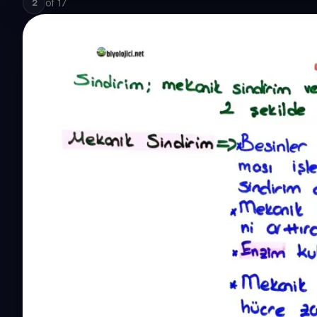
of
17
2