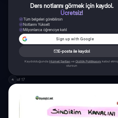
Ders notlarını görmek için kaydol
.
Ücretsiz!
Tüm belgeleri görebilirsin
Notlarını Yükselt
Milyonlarca öğrenciye katıl
E-posta ile kaydol
Kaydolduğunda
Hizmet Şartları
ve
Gizlilik Politikasını
kabul etmi
olursun
of
17
4