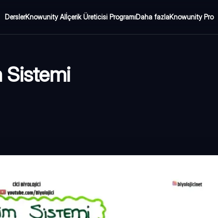
Dersler
Knowunity AI
İçerik Üreticisi Programı
Daha fazla
Knowunity Pro
im Sistemi