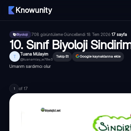
Knowunity
708
görüntüleme
·
Güncellendi
18 Tem 2026
·
17 sayfa
Biyoloji
10. Sınıf Biyoloji Sindir
Tuana Mülayim
T
Takip Et
Google kaynaklarına ekle
@
tuanamlay_w78w3
Umarım sardımcı olur
of
17
1