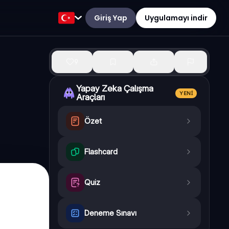
Giriş Yap
Uygulamayı indir
9
Yapay Zeka Çalışma
YENI
Araçları
Özet
Flashcard
Quiz
Deneme Sınavı