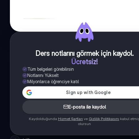
Ders notlarını görmek için kaydol
.
Ücretsiz!
Tüm belgeleri görebilirsin
Notlarını Yükselt
Milyonlarca öğrenciye katıl
E-posta ile kaydol
Kaydolduğunda
Hizmet Şartları
ve
Gizlilik Politikasını
kabul etmi
olursun