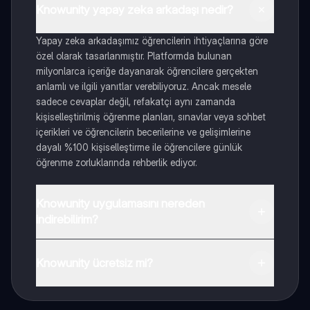
Knowunity yapay zeka arkadaşı nedir?
Yapay zeka arkadaşımız öğrencilerin ihtiyaçlarına göre
özel olarak tasarlanmıştır. Platformda bulunan
milyonlarca içeriğe dayanarak öğrencilere gerçekten
anlamlı ve ilgili yanıtlar verebiliyoruz. Ancak mesele
sadece cevaplar değil, refakatçi aynı zamanda
kişiselleştirilmiş öğrenme planları, sınavlar veya sohbet
içerikleri ve öğrencilerin becerilerine ve gelişimlerine
dayalı %100 kişiselleştirme ile öğrencilere günlük
öğrenme zorluklarında rehberlik ediyor.
Knowunity uygulamasını nereden
indirebilirim?
Uygulamayı Google Play Store ve Apple App Store'dan
indirebilirsiniz.
Knowunity ücretsiz mi?
Knowunity uygulaması ücretsiz! Uygulamamız çok
yakında indirmeye hazır olacak, bekle bizi. 💙