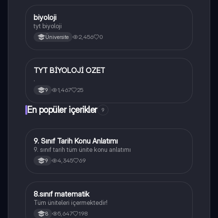
B
biyoloji
Biyoloji
tyt biyoloji
2,456
0
Üniversite
TYT BİYOLOJİ OZET
Biyoloji
.
1,467
25
9
En popüler içerikler
9
9. Sınıf Tarih Konu Anlatımı
Tarih
9. sınıf tarih tüm ünite konu anlatımı
4,345
69
9
8.sınıf matematik
Matematik
Tüm üniteleri içermektedir!
5,647
198
8