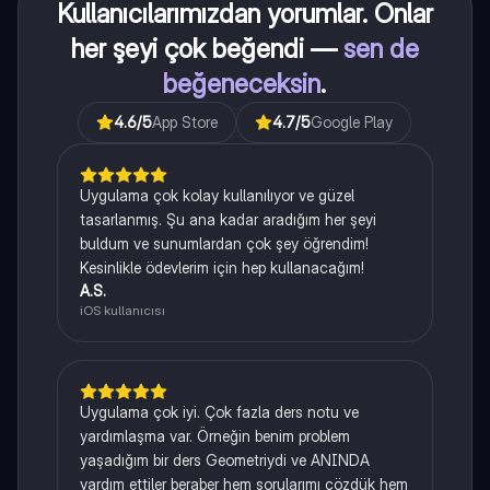
Kullanıcılarımızdan yorumlar. Onlar
her şeyi çok beğendi —
sen de
beğeneceksin
.
4.6
/5
App Store
4.7
/5
Google Play
Uygulama çok kolay kullanılıyor ve güzel
tasarlanmış. Şu ana kadar aradığım her şeyi
buldum ve sunumlardan çok şey öğrendim!
Kesinlikle ödevlerim için hep kullanacağım!
A.S.
iOS kullanıcısı
Uygulama çok iyi. Çok fazla ders notu ve
yardımlaşma var. Örneğin benim problem
yaşadığım bir ders Geometriydi ve ANINDA
yardım ettiler beraber hem sorularımı çözdük hem