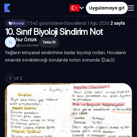
Uygulamaya git
1.342
görüntüleme
·
Güncellendi
1 Ağu 2026
·
2 sayfa
Biyoloji
10. Sınıf Biyoloji Sindirim Not
Nur Öztürk
N
Takip Et
@
nurozturkkk
Yağların kimyasal sindirimine kadar biyoloji notları. Hocaların
sınavda sorabileceği sorularda notun sonunda 😊🙏🏻
of
2
1