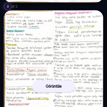
of
2
2
Görüntüle