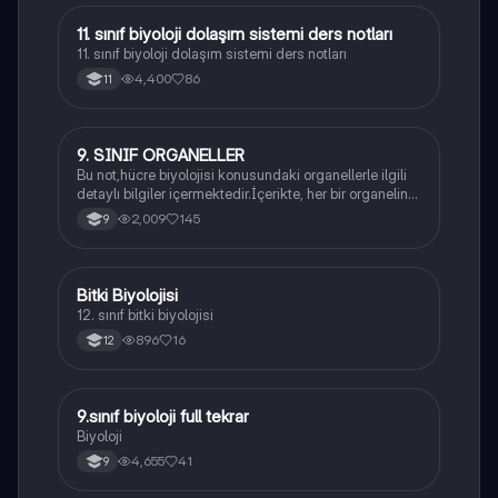
11. sınıf biyoloji dolaşım sistemi ders notları
Biyoloji
11. sınıf biyoloji dolaşım sistemi ders notları
4,400
86
11
9. SINIF ORGANELLER
Biyoloji
Bu not,hücre biyolojisi konusundaki organellerle ilgili
detaylı bilgiler içermektedir.İçerikte, her bir organelin
yapısı,fonksiyonları ve hücre içindeki rolü
2,009
145
9
açıklanmaktadır.
Bitki Biyolojisi
Biyoloji
12. sınıf bitki biyolojisi
896
16
12
9.sınıf biyoloji full tekrar
Biyoloji
Biyoloji
4,655
41
9