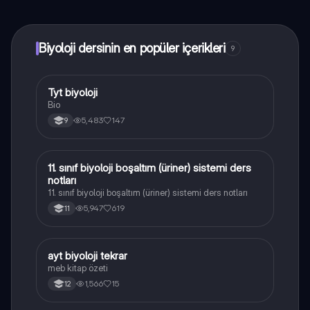
Biyoloji dersinin en popüler içerikleri
9
Tyt biyoloji
Biyoloji
Bio
5,483
147
9
11. sınıf biyoloji boşaltım (üriner) sistemi ders
Biyoloji
notları
11. sınıf biyoloji boşaltım (üriner) sistemi ders notları
5,947
619
11
ayt biyoloji tekrar
Biyoloji
meb kitap özeti
1,566
15
12