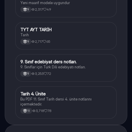
Yeni maarif modele uygundur
2,317
49
9
TYT AYT TARİH
Tarih
Tarih
2,717
65
9
9. Sınıf edebiyat ders notları.
Türk Dili ve Edebiyatı
9. Sınıflar için Türk Dili edebiyatı notları.
3,253
72
9
Tarih 4. Ünite
Tarih
Bu PDF 11. Sınıf Tarih dersi 4. ünite notlarını
içermektedir.
3,718
78
11