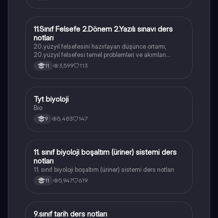
11.Sınıf Felsefe 2.Dönem 2.Yazılı sınavı ders
Felsefe
notları
20.yüzyıl felsefesini hazırlayan düşünce ortamı,
20.yüzyıl felsefesi temel problemleri ve akımları
konularını içermektedir
3,599
113
11
Tyt biyoloji
Biyoloji
Bio
5,483
147
9
11. sınıf biyoloji boşaltım (üriner) sistemi ders
Biyoloji
notları
11. sınıf biyoloji boşaltım (üriner) sistemi ders notları
5,947
619
11
9.sınıf tarih ders notları
Tarih