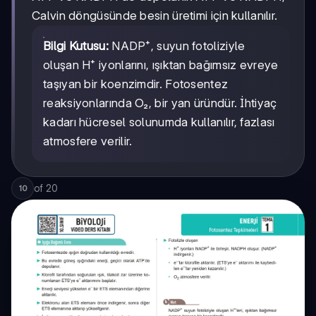
Calvin döngüsünde besin üretimi için kullanılır.
Bilgi Kutusu:
NADP⁺, suyun fotoliziyle
oluşan H⁺ iyonlarını, ışıktan bağımsız evreye
taşıyan bir koenzimdir. Fotosentez
reaksiyonlarında O₂, bir yan üründür. İhtiyaç
kadarı hücresel solunumda kullanılır, fazlası
atmosfere verilir.
of
20
10