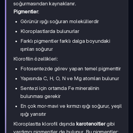
soğurmasından kaynaklanır.
Pigmentler
:
Görünür ışığı soğuran moleküllerdir
Kloroplastlarda bulunurlar
Farklı pigmentler farklı dalga boyundaki
ışınları soğurur
Klorofilin özellikleri:
Fotosentezde görev yapan temel pigmenttir
Yapısında C, H, O, N ve Mg atomları bulunur
Sentezi için ortamda Fe mineralinin
bulunması gerekir
En çok mor-mavi ve kırmızı ışığı soğurur, yeşil
ışığı yansıtır
Kloroplastta klorofil dışında
karotenoitler
gibi
yardımcı pigmentler de bulunur. Bu pigmentler: