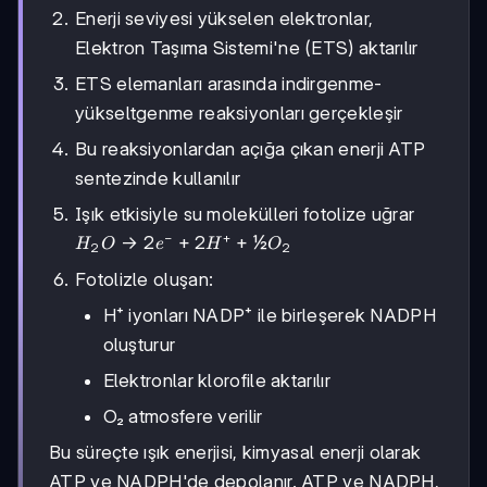
Enerji seviyesi yükselen elektronlar,
Elektron Taşıma Sistemi'ne (ETS) aktarılır
ETS elemanları arasında indirgenme-
yükseltgenme reaksiyonları gerçekleşir
Bu reaksiyonlardan açığa çıkan enerji ATP
sentezinde kullanılır
Işık etkisiyle su molekülleri fotolize uğrar
−
+
H₂O
→
2
+
2
+
½
H
O
e
H
O
2
2
→
Fotolizle oluşan:
2e⁻
+
H⁺ iyonları NADP⁺ ile birleşerek NADPH
2H⁺
oluşturur
+
½O₂
Elektronlar klorofile aktarılır
O₂ atmosfere verilir
Bu süreçte ışık enerjisi, kimyasal enerji olarak
ATP ve NADPH'de depolanır. ATP ve NADPH,