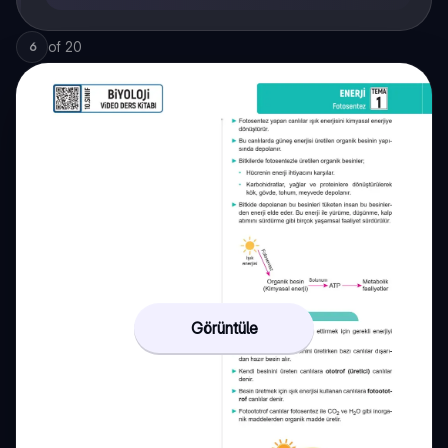
of
20
6
Görüntüle