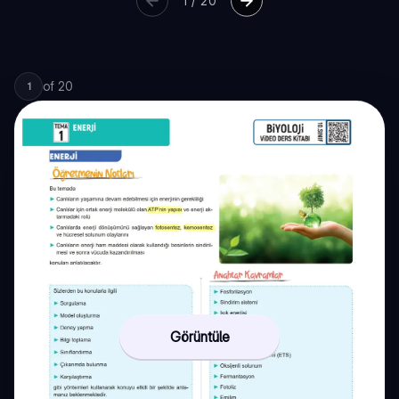
1
/
20
of
20
1
Görüntüle