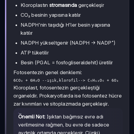
Kloroplastın
stromasında
gerçekleşir
+
e⁻
CO₂ besinin yapısına katılır
NADPH'nin taşıdığı H'ler besin yapısına
katılır
NADPH yükseltgenir (NADPH → NADP⁺)
ATP tüketilir
Besin (PGAL = fosfogliseraldehit) üretilir
Fotosentezin genel denklemi:
6CO₂ + 6H₂O --ışık,klorofil--> C₆H₁₂O₆ + 6O₂
Kloroplast, fotosentezin gerçekleştiği
organeldir. Prokaryotlarda ise fotosentez hücre
zar kıvrımları ve sitoplazmada gerçekleşir.
Önemli Not:
Işıktan bağımsız evre adı
verilmesine rağmen, bu evre de sadece
aydınlık ortamda gerçekleşir. Çünkü