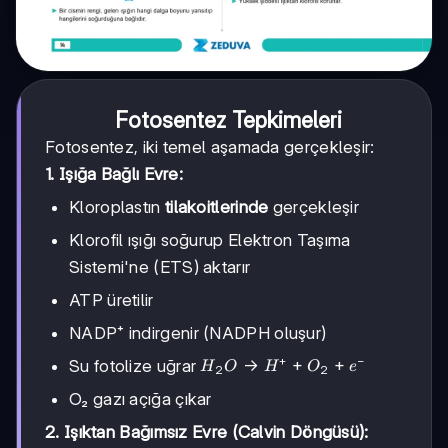
Fotosentez Tepkimeleri
Fotosentez, iki temel aşamada gerçekleşir:
1. Işığa Bağlı Evre:
Kloroplastın
tilakoitlerinde
gerçekleşir
Klorofil ışığı soğurup Elektron Taşıma
Sistemi'ne (ETS) aktarır
ATP üretilir
NADP⁺ indirgenir (NADPH oluşur)
+
−
H₂O
→
+
+
Su fotolize uğrar
H
O
H
O
e
2
2
→
O₂ gazı açığa çıkar
H⁺
+
2. Işıktan Bağımsız Evre (Calvin Döngüsü):
O₂