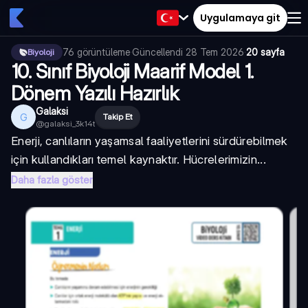
Uygulamaya git
76
görüntüleme
·
Güncellendi
28 Tem 2026
·
20 sayfa
Biyoloji
10. Sınıf Biyoloji Maarif Model 1.
Dönem Yazılı Hazırlık
Galaksi
G
Takip Et
@
galaksi_3k14t
Enerji, canlıların yaşamsal faaliyetlerini sürdürebilmek
için kullandıkları temel kaynaktır. Hücrelerimizin...
Daha fazla göster