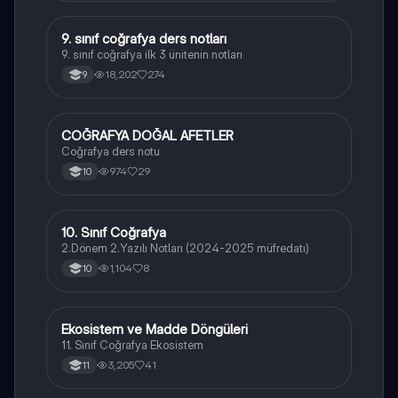
9. sınıf coğrafya ders notları
Coğrafya
9. sınıf coğrafya ilk 3 ünitenin notları
18,202
274
9
COĞRAFYA DOĞAL AFETLER
Coğrafya
Coğrafya ders notu
974
29
10
10. Sınıf Coğrafya
Coğrafya
2.Dönem 2.Yazılı Notları (2024-2025 müfredatı)
1,104
8
10
Ekosistem ve Madde Döngüleri
Coğrafya
11. Sınıf Coğrafya Ekosistem
3,205
41
11