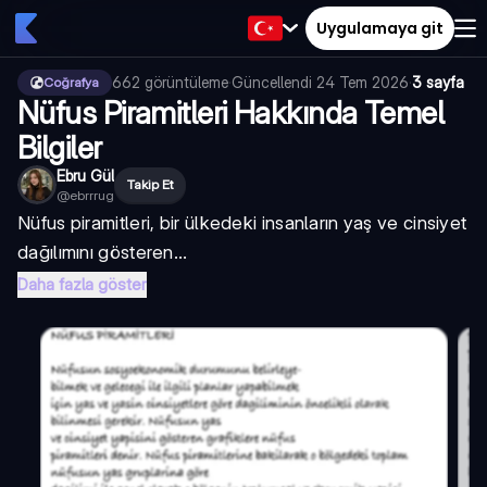
Uygulamaya git
662
görüntüleme
·
Güncellendi
24 Tem 2026
·
3 sayfa
Coğrafya
Nüfus Piramitleri Hakkında Temel
Bilgiler
Ebru Gül
Takip Et
@
ebrrrug
Nüfus piramitleri, bir ülkedeki insanların yaş ve cinsiyet
dağılımını gösteren...
Daha fazla göster