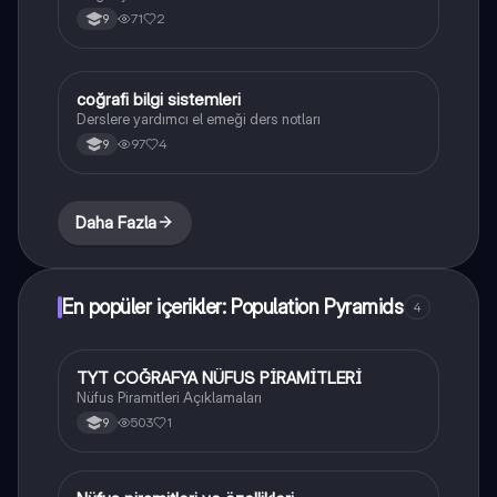
71
2
9
coğrafi bilgi sistemleri
Coğrafya
Derslere yardımcı el emeği ders notları
97
4
9
Daha Fazla
En popüler içerikler: Population Pyramids
4
TYT COĞRAFYA NÜFUS PİRAMİTLERİ
Coğrafya
Nüfus Piramitleri Açıklamaları
503
1
9