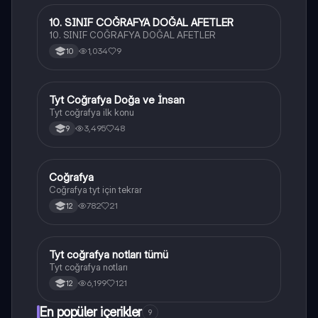
10. SINIF COĞRAFYA DOĞAL AFETLER
Coğrafya
10. SINIF COĞRAFYA DOĞAL AFETLER
1,034
9
10
Tyt Coğrafya Doğa ve İnsan
Coğrafya
Tyt coğrafya ilk konu
3,495
48
9
Coğrafya
Coğrafya
Coğrafya tyt için tekrar
782
21
12
Tyt coğrafya notları tümü
Coğrafya
Tyt coğrafya notları
6,199
121
12
En popüler içerikler
9