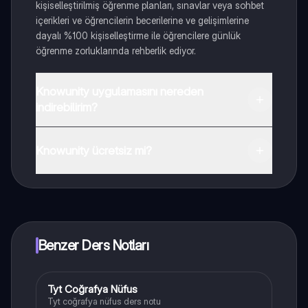
kişiselleştirilmiş öğrenme planları, sınavlar veya sohbet
içerikleri ve öğrencilerin becerilerine ve gelişimlerine
dayalı %100 kişiselleştirme ile öğrencilere günlük
öğrenme zorluklarında rehberlik ediyor.
Knowunity uygulamasını nereden
indirebilirim?
Uygulamayı Google Play Store ve Apple App Store'dan
indirebilirsiniz.
Knowunity ücretsiz mi?
Knowunity uygulaması ücretsiz! Uygulamamız çok
yakında indirmeye hazır olacak, bekle bizi. 💙
Benzer Ders Notları
Tyt Coğrafya Nüfus
Coğrafya
Tyt coğrafya nüfus ders notu