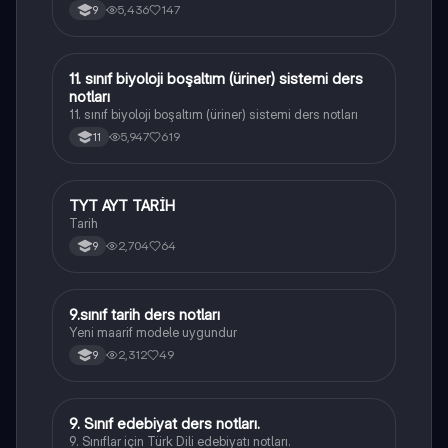
5,436
147
9
11. sınıf biyoloji boşaltım (üriner) sistemi ders
Biyoloji
notları
11. sınıf biyoloji boşaltım (üriner) sistemi ders notları
5,947
619
11
TYT AYT TARİH
Tarih
Tarih
2,704
64
9
9.sınıf tarih ders notları
Tarih
Yeni maarif modele uygundur
2,312
49
9
9. Sınıf edebiyat ders notları.
Türk Dili ve Edebiyatı
9. Sınıflar için Türk Dili edebiyatı notları.