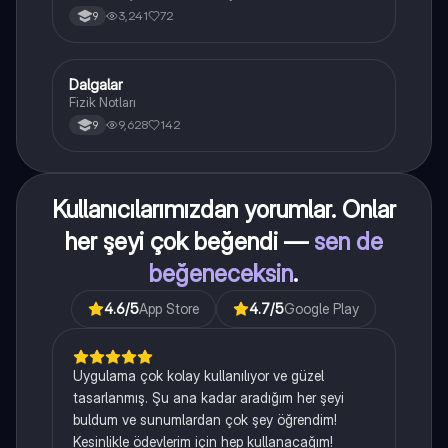
3,241
72
9
Dalgalar
Fizik
Fizik Notları
9,628
142
9
Kullanıcılarımızdan yorumlar. Onlar
her şeyi çok beğendi —
sen de
beğeneceksin
.
4.6
/5
App Store
4.7
/5
Google Play
Uygulama çok kolay kullanılıyor ve güzel
tasarlanmış. Şu ana kadar aradığım her şeyi
buldum ve sunumlardan çok şey öğrendim!
Kesinlikle ödevlerim için hep kullanacağım!