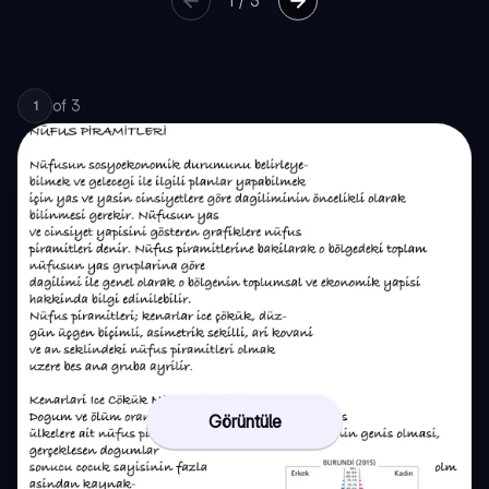
1
/
3
of
3
1
Görüntüle