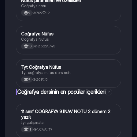
Nüfus piramitleri ve özellikleri
Coğrafya
Coğrafya notu
709
12
9
Coğrafya Nüfus
Coğrafya
Coğrafya Nüfus
2,622
45
10
Tyt Coğrafya Nüfus
Coğrafya
Tyt coğrafya nüfus ders notu
201
5
9
Coğrafya dersinin en popüler içerikleri
9
11 sınıf COĞRAFYA SINAV NOTU 2 dönem 2
Coğrafya
yazılı
İyi çalışmalar
1,076
19
11