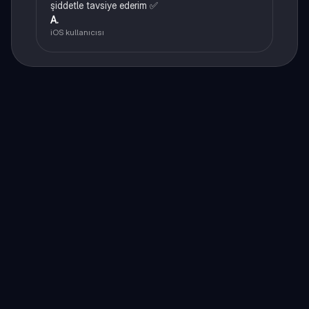
şiddetle tavsiye ederim ✅
A.
iOS kullanıcısı