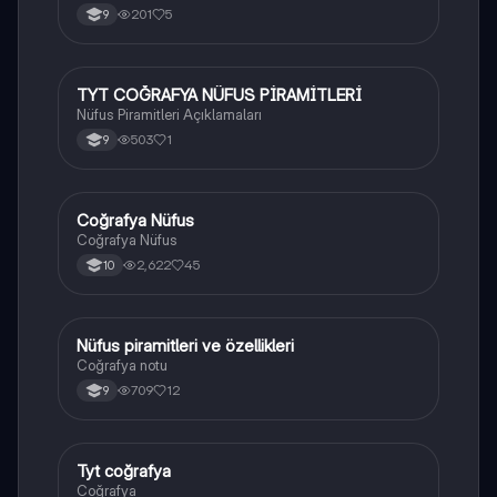
201
5
9
TYT COĞRAFYA NÜFUS PİRAMİTLERİ
Coğrafya
Nüfus Piramitleri Açıklamaları
503
1
9
Coğrafya Nüfus
Coğrafya
Coğrafya Nüfus
2,622
45
10
Nüfus piramitleri ve özellikleri
Coğrafya
Coğrafya notu
709
12
9
Tyt coğrafya
Coğrafya
Coğrafya