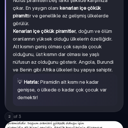
Nüfus piramitleri beş farklı şekilde karşımıza
çıkar. En yaygın olanı
kenarları içe çökük
piramit
tir ve genellikle az gelişmiş ülkelerde
görülür.
Kenarları içe çökük piramitler
, doğum ve ölüm
oranlarının yüksek olduğu ülkelerin özelliğidir.
Alt kısmın geniş olması çok sayıda çocuk
olduğunu, üst kısmın dar olması ise yaşlı
nüfusun az olduğunu gösterir. Angola, Burundi
ve Benin gibi Afrika ülkeleri bu yapıya sahiptir.
💡
Hatırla:
Piramidin alt kısmı ne kadar
genişse, o ülkede o kadar çok çocuk var
demektir!
of
3
2