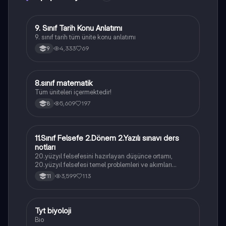
9. Sınıf Tarih Konu Anlatımı
Tarih
9. sınıf tarih tüm ünite konu anlatımı
4,333
69
9
8.sınıf matematik
Matematik
Tüm üniteleri içermektedir!
5,609
197
8
11.Sınıf Felsefe 2.Dönem 2.Yazılı sınavı ders
Felsefe
notları
20.yüzyıl felsefesini hazırlayan düşünce ortamı,
20.yüzyıl felsefesi temel problemleri ve akımları
konularını içermektedir
3,599
113
11
Tyt biyoloji
Biyoloji
Bio