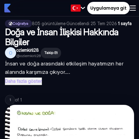
Uygulamaya git
805
görüntüleme
·
Güncellendi
25 Tem 2026
·
1 sayfa
Coğrafya
Doğa ve İnsan İlişkisi Hakkında
Bilgiler
ozlemkirli28
O
Takip Et
@
ozlemkirli28
İnsan ve doğa arasındaki etkileşim hayatımızın her
alanında karşımıza çıkıyor....
Daha fazla göster
of
1
1