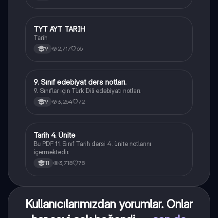
TYT AYT TARİH
Tarih
Tarih
2,717
65
9
9. Sınıf edebiyat ders notları.
Türk Dili ve Edebiyatı
9. Sınıflar için Türk Dili edebiyatı notları.
3,254
72
9
Tarih 4. Ünite
Tarih
Bu PDF 11. Sınıf Tarih dersi 4. ünite notlarını
içermektedir.
3,718
78
11
Kullanıcılarımızdan yorumlar. Onlar