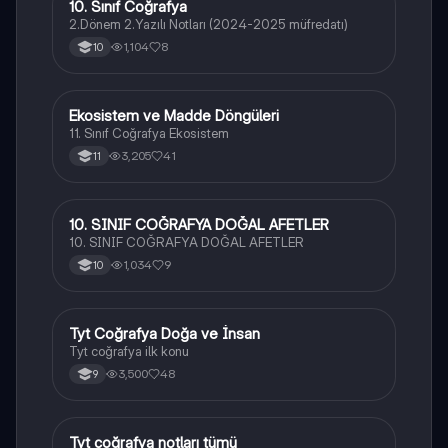
10. Sınıf Coğrafya
Coğrafya
2.Dönem 2.Yazılı Notları (2024-2025 müfredatı)
1,104
8
10
Ekosistem ve Madde Döngüleri
Coğrafya
11. Sınıf Coğrafya Ekosistem
3,205
41
11
10. SINIF COĞRAFYA DOĞAL AFETLER
Coğrafya
10. SINIF COĞRAFYA DOĞAL AFETLER
1,034
9
10
Tyt Coğrafya Doğa ve İnsan
Coğrafya
Tyt coğrafya ilk konu
3,500
48
9
Tyt coğrafya notları tümü
Coğrafya