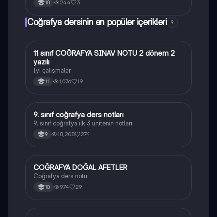
244
3
10
Coğrafya dersinin en popüler içerikleri
9
11 sınıf COĞRAFYA SINAV NOTU 2 dönem 2
Coğrafya
yazılı
İyi çalışmalar
1,076
19
11
9. sınıf coğrafya ders notları
Coğrafya
9. sınıf coğrafya ilk 3 ünitenin notları
18,208
274
9
COĞRAFYA DOĞAL AFETLER
Coğrafya
Coğrafya ders notu
974
29
10