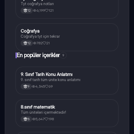
Tyt coğrafya notları
6,199
121
12
Coğrafya
Coğrafya
Coğrafya tyt için tekrar
782
21
12
En popüler içerikler
9
9. Sınıf Tarih Konu Anlatımı
Tarih
9. sınıf tarih tüm ünite konu anlatımı
4,345
69
9
8.sınıf matematik
Matematik
Tüm üniteleri içermektedir!
5,647
198
8