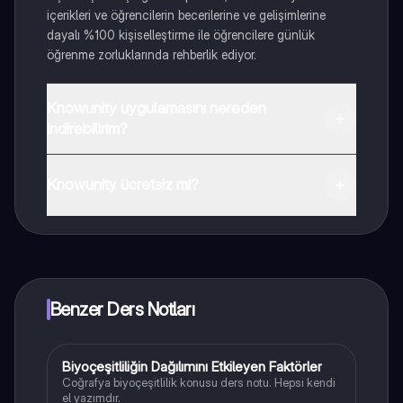
içerikleri ve öğrencilerin becerilerine ve gelişimlerine
dayalı %100 kişiselleştirme ile öğrencilere günlük
öğrenme zorluklarında rehberlik ediyor.
Knowunity uygulamasını nereden
indirebilirim?
Uygulamayı Google Play Store ve Apple App Store'dan
indirebilirsiniz.
Knowunity ücretsiz mi?
Knowunity uygulaması ücretsiz! Uygulamamız çok
yakında indirmeye hazır olacak, bekle bizi. 💙
Benzer Ders Notları
Biyoçeşitliliğin Dağılımını Etkileyen Faktörler
Coğrafya
Coğrafya biyoçeşitlilik konusu ders notu. Hepsi kendi
el yazımdır.