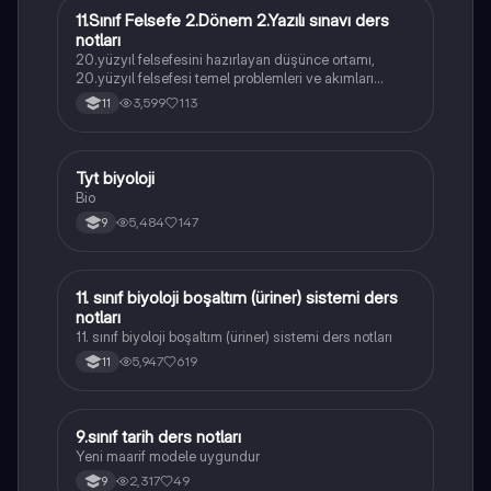
11.Sınıf Felsefe 2.Dönem 2.Yazılı sınavı ders
Felsefe
notları
20.yüzyıl felsefesini hazırlayan düşünce ortamı,
20.yüzyıl felsefesi temel problemleri ve akımları
konularını içermektedir
3,599
113
11
Tyt biyoloji
Biyoloji
Bio
5,484
147
9
11. sınıf biyoloji boşaltım (üriner) sistemi ders
Biyoloji
notları
11. sınıf biyoloji boşaltım (üriner) sistemi ders notları
5,947
619
11
9.sınıf tarih ders notları
Tarih
Yeni maarif modele uygundur
2,317
49
9