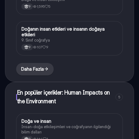
1,595
5
9
Doğanın insan etkileri ve insanın doğaya
Coğrafya
etkileri
9. Sınıf coğrafya
107
9
9
Daha Fazla
En popüler içerikler: Human Impacts on
5
the Environment
Doğa ve insan
Coğrafya
İnsan-doğa etkileşimleri ve coğrafyanın ilgilendiği
bilim dalları
164
1
9