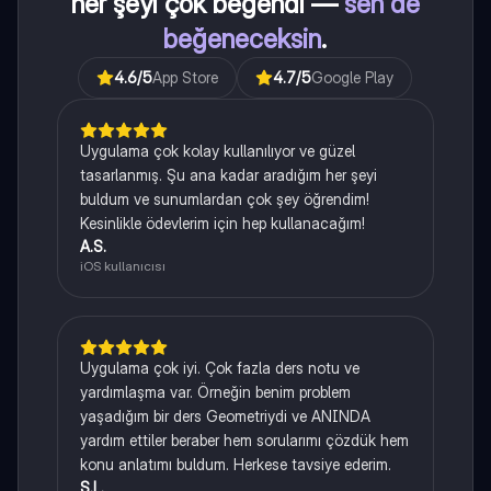
her şeyi çok beğendi —
sen de
beğeneceksin
.
4.6
/5
App Store
4.7
/5
Google Play
Uygulama çok kolay kullanılıyor ve güzel
tasarlanmış. Şu ana kadar aradığım her şeyi
buldum ve sunumlardan çok şey öğrendim!
Kesinlikle ödevlerim için hep kullanacağım!
A.S.
iOS kullanıcısı
Uygulama çok iyi. Çok fazla ders notu ve
yardımlaşma var. Örneğin benim problem
yaşadığım bir ders Geometriydi ve ANINDA
yardım ettiler beraber hem sorularımı çözdük hem
konu anlatımı buldum. Herkese tavsiye ederim.
S.L.