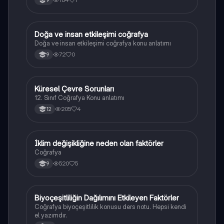
Doğa ve insan etkileşimi coğrafya
Coğrafya
Doğa ve insan etkileşimi coğrafya konu anlatımı
72
0
9
Küresel Çevre Sorunları
Coğrafya
12. Sınıf Coğrafya Konu anlatımı
205
4
12
İklim değişikliğine neden olan faktörler
Coğrafya
Coğrafya
520
5
9
Biyoçeşitliliğin Dağılımını Etkileyen Faktörler
Coğrafya
Coğrafya biyoçeşitlilik konusu ders notu. Hepsi kendi
el yazımdır.