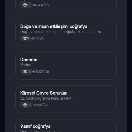
244
3
10
Doğa ve insan etkileşimi coğrafya
Coğrafya
Doğa ve insan etkileşimi coğrafya konu anlatımı
72
0
9
Deneme
Coğrafya
Xndnd
302
16
11
Küresel Çevre Sorunları
Coğrafya
12. Sınıf Coğrafya Konu anlatımı
205
4
12
9.sınıf coğrafya
Coğrafya
Doğa ve insan etkileşimi