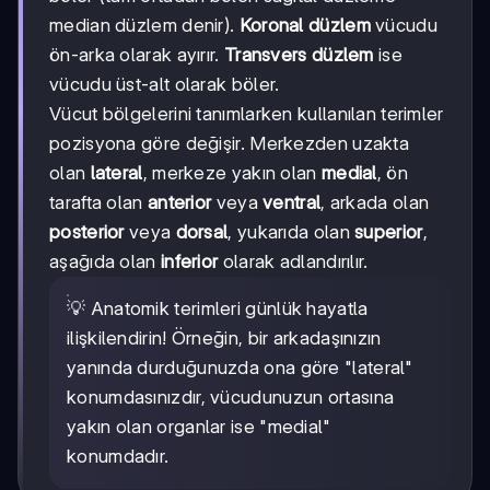
median düzlem denir).
Koronal düzlem
vücudu
ön-arka olarak ayırır.
Transvers düzlem
ise
vücudu üst-alt olarak böler.
Vücut bölgelerini tanımlarken kullanılan terimler
pozisyona göre değişir. Merkezden uzakta
olan
lateral
, merkeze yakın olan
medial
, ön
tarafta olan
anterior
veya
ventral
, arkada olan
posterior
veya
dorsal
, yukarıda olan
superior
,
aşağıda olan
inferior
olarak adlandırılır.
💡 Anatomik terimleri günlük hayatla
ilişkilendirin! Örneğin, bir arkadaşınızın
yanında durduğunuzda ona göre "lateral"
konumdasınızdır, vücudunuzun ortasına
yakın olan organlar ise "medial"
konumdadır.