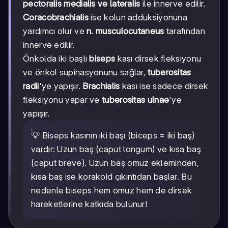
pectoralis medialis ve lateralis
ile innerve edilir.
Coracobrachialis
ise kolun adduksiyonuna
yardımcı olur ve
n. musculocutaneus
tarafından
innerve edilir.
Önkolda iki başlı
biseps
kası dirsek fleksiyonu
ve önkol supinasyonunu sağlar,
tuberositas
radii
'ye yapışır.
Brachialis
kası ise sadece dirsek
fleksiyonu yapar ve
tuberositas ulnae
'ye
yapışır.
💡 Biseps kasının iki başı (biceps = iki baş)
vardır: Uzun baş (caput longum) ve kısa baş
(caput breve). Uzun baş omuz ekleminden,
kısa baş ise korakoid çıkıntıdan başlar. Bu
nedenle biseps hem omuz hem de dirsek
hareketlerine katkıda bulunur!