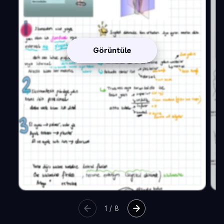
Görüntüle
1
/
8