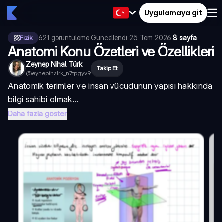
Uygulamaya git
621
görüntüleme
·
Güncellendi
25 Tem 2026
·
8 sayfa
Fizik
Anatomi Konu Özetleri ve Özellikleri
Zeynep Nihal Türk
Takip Et
@
eynepihalrk_n7tpgyv9
Anatomik terimler ve insan vücudunun yapısı hakkında
bilgi sahibi olmak...
Daha fazla göster