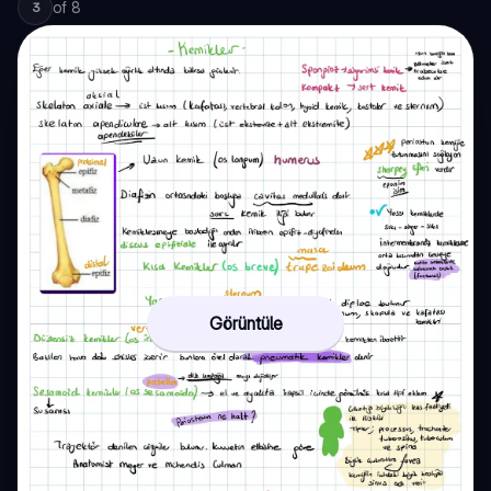
of
8
3
Görüntüle