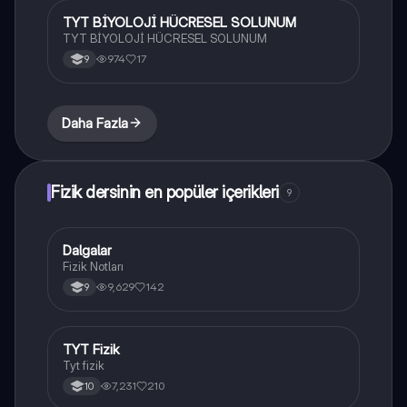
TYT BİYOLOJİ HÜCRESEL SOLUNUM
Biyoloji
TYT BİYOLOJİ HÜCRESEL SOLUNUM
974
17
9
Daha Fazla
Fizik dersinin en popüler içerikleri
9
Dalgalar
Fizik
Fizik Notları
9,629
142
9
TYT Fizik
Fizik
Tyt fizik
7,231
210
10