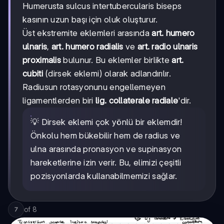
Humerusta sulcus intertubercularis biseps
kasının uzun başı için oluk oluşturur.
Üst ekstremite eklemleri arasında
art. humero
ulnaris
,
art. humero radialis
ve
art. radio ulnaris
proximalis
bulunur. Bu eklemler birlikte
art.
cubiti
(dirsek eklemi) olarak adlandırılır.
Radiusun rotasyonunu engellemeyen
ligamentlerden biri
lig. collaterale radiale
'dir.
💡 Dirsek eklemi çok yönlü bir eklemdir!
Önkolu hem bükebilir hem de radius ve
ulna arasında pronasyon ve supinasyon
hareketlerine izin verir. Bu, elimizi çeşitli
pozisyonlarda kullanabilmemizi sağlar.
of
8
7