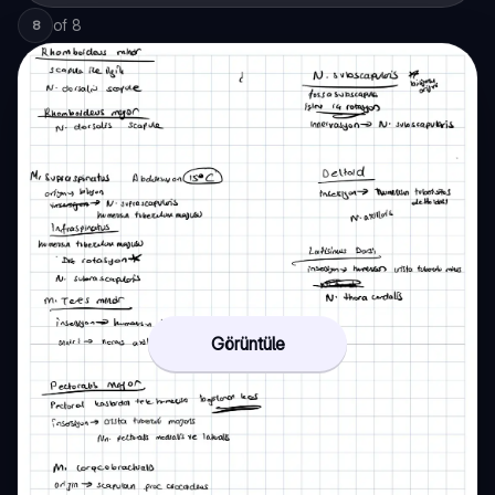
of
8
8
Görüntüle