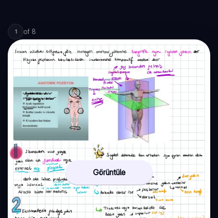
of
8
1
Görüntüle