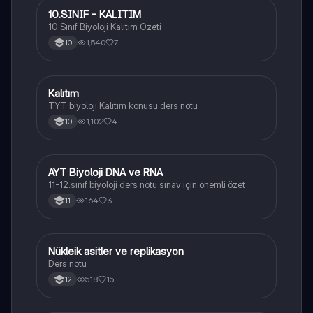
10.SINIF - KALITIM
Biyoloji
10.Sınıf Biyoloji Kalıtım Özeti
1,540
7
10
Kalıtım
Biyoloji
TYT biyoloji Kalıtım konusu ders notu
1,102
4
10
AYT Biyoloji DNA ve RNA
Biyoloji
11-12.sınıf biyoloji ders notu sınav için önemli özet
164
3
11
Nükleik asitler ve replikasyon
Biyoloji
Ders notu
518
15
12