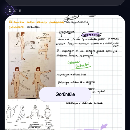
of
8
2
Görüntüle