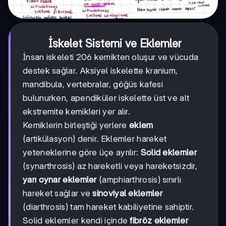
İskelet Sistemi ve Eklemler
İnsan iskeleti 206 kemikten oluşur ve vücuda
destek sağlar. Aksiyel iskelette kranium,
mandibula, vertebralar, göğüs kafesi
bulunurken, apendiküler iskelette üst ve alt
ekstremite kemikleri yer alır.
Kemiklerin birleştiği yerlere
eklem
(artikülasyon) denir. Eklemler hareket
yeteneklerine göre üçe ayrılır:
Solid eklemler
(synarthrosis) az hareketli veya hareketsizdir,
yarı oynar eklemler
(amphiarthrosis) sınırlı
hareket sağlar ve
sinoviyal eklemler
(diarthrosis) tam hareket kabiliyetine sahiptir.
Solid eklemler kendi içinde
fibröz eklemler