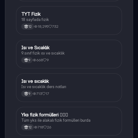
TYT Fizik
Fizik
18 sayfada fizik
18,295
732
12
Isı ve Sıcaklık
Fizik
9.sınıf fizik ısı ve sıcaklık
668
9
9
Isı ve sıcaklık
Fizik
Isı ve sıcaklık ders notları
713
17
9
Yks fizik formülleri 👌🏻✨
Fizik
Tüm yks ile alakalı fizik formülleri burda
718
26
12