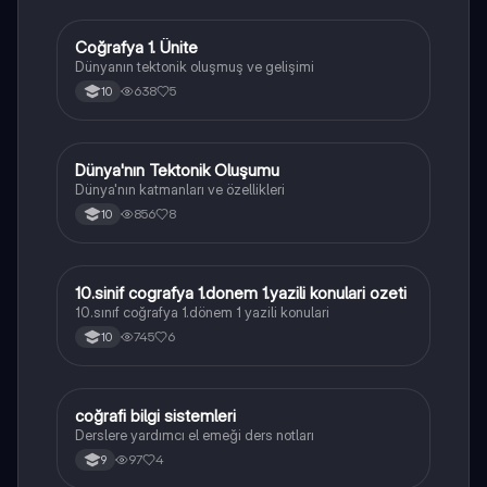
Coğrafya 1. Ünite
Coğrafya
Dünyanın tektonik oluşmuş ve gelişimi
638
5
10
Dünya'nın Tektonik Oluşumu
Coğrafya
Dünya'nın katmanları ve özellikleri
856
8
10
10.sinif cografya 1.donem 1.yazili konulari ozeti
Coğrafya
10.sınıf coğrafya 1.dönem 1 yazili konulari
745
6
10
coğrafi bilgi sistemleri
Coğrafya
Derslere yardımcı el emeği ders notları
97
4
9