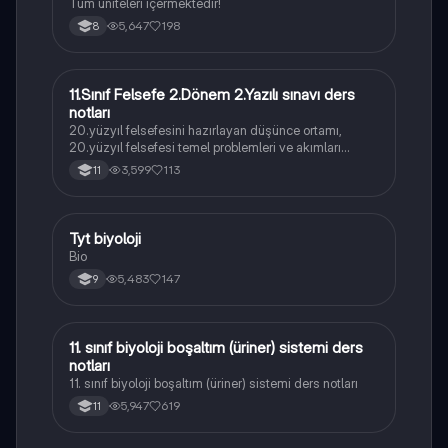
Tüm üniteleri içermektedir!
5,647
198
8
11.Sınıf Felsefe 2.Dönem 2.Yazılı sınavı ders
Felsefe
notları
20.yüzyıl felsefesini hazırlayan düşünce ortamı,
20.yüzyıl felsefesi temel problemleri ve akımları
konularını içermektedir
3,599
113
11
Tyt biyoloji
Biyoloji
Bio
5,483
147
9
11. sınıf biyoloji boşaltım (üriner) sistemi ders
Biyoloji
notları
11. sınıf biyoloji boşaltım (üriner) sistemi ders notları
5,947
619
11