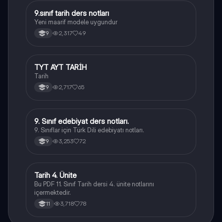
9.sınıf tarih ders notları
Tarih
Yeni maarif modele uygundur
2,317
49
9
TYT AYT TARİH
Tarih
Tarih
2,717
65
9
9. Sınıf edebiyat ders notları.
Türk Dili ve Edebiyatı
9. Sınıflar için Türk Dili edebiyatı notları.
3,253
72
9
Tarih 4. Ünite
Tarih
Bu PDF 11. Sınıf Tarih dersi 4. ünite notlarını
içermektedir.
3,718
78
11