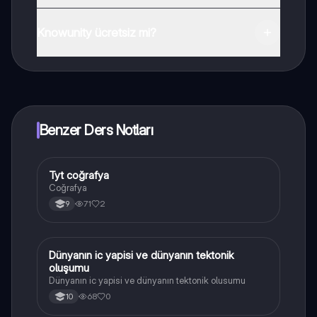
Uygulamayı Google Play Store ve Apple App Store'dan
indirebilirsiniz.
Knowunity ücretsiz mi?
Knowunity uygulaması ücretsiz! Uygulamamız çok
yakında indirmeye hazır olacak, bekle bizi. 💙
Benzer Ders Notları
Tyt coğrafya
Coğrafya
Coğrafya
71
2
9
Dünyanın ic yapisi ve dünyanın tektonik
Coğrafya
oluşumu
Dünyanın ic yapisi ve dünyanın tektonik olusumu
68
0
10