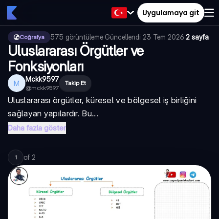
Uygulamaya git
575
görüntüleme
·
Güncellendi
23 Tem 2026
·
2 sayfa
Coğrafya
Uluslararası Örgütler ve
Fonksiyonları
Mckk9597
M
Takip Et
@
mckk9597
Uluslararası örgütler, küresel ve bölgesel iş birliğini
sağlayan yapılardır. Bu...
Daha fazla göster
of
2
1