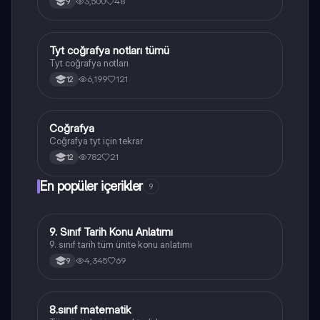
3,500
48
9
Tyt coğrafya notları tümü
Coğrafya
Tyt coğrafya notları
6,199
121
12
Coğrafya
Coğrafya
Coğrafya tyt için tekrar
782
21
12
En popüler içerikler
9
9. Sınıf Tarih Konu Anlatımı
Tarih
9. sınıf tarih tüm ünite konu anlatımı
4,345
69
9
8.sınıf matematik
Matematik