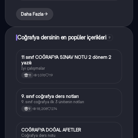
Daha Fazla
Coğrafya dersinin en popüler içerikleri
9
11 sınıf COĞRAFYA SINAV NOTU 2 dönem 2
Coğrafya
yazılı
İyi çalışmalar
1,076
19
11
9. sınıf coğrafya ders notları
Coğrafya
9. sınıf coğrafya ilk 3 ünitenin notları
18,208
274
9
COĞRAFYA DOĞAL AFETLER
Coğrafya
Coğrafya ders notu