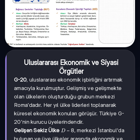
Uluslararası Ekonomik ve Siyasi
Örgütler
G-20
, uluslararası ekonomik işbirliğini artırmak
amacıyla kurulmuştur. Gelişmiş ve gelişmekte
olan ülkelerin oluşturduğu grubun merkezi
Roma'dadır. Her yıl ülke liderleri toplanarak
küresel ekonomik konuları görüşür. Türkiye G-
20'nin kurucu üyelerindendir.
D-
−
8
Gelişen Sekiz Ülke
, merkezi İstanbul'da
D
8
bulunan ve üye ülkeler arasında ekonomik ve