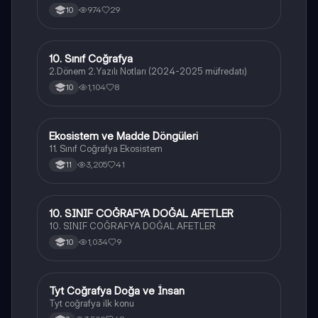
974
29
10
10. Sınıf Coğrafya
Coğrafya
2.Dönem 2.Yazılı Notları (2024-2025 müfredatı)
1,104
8
10
Ekosistem ve Madde Döngüleri
Coğrafya
11. Sınıf Coğrafya Ekosistem
3,205
41
11
10. SINIF COĞRAFYA DOĞAL AFETLER
Coğrafya
10. SINIF COĞRAFYA DOĞAL AFETLER
1,034
9
10
Tyt Coğrafya Doğa ve İnsan
Coğrafya
Tyt coğrafya ilk konu