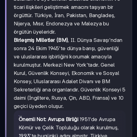
ticari ilişkileri geliştirmek amacını taşıyan bir
örgüttür. Türkiye, İran, Pakistan, Bangladeş,
Nijerya, Mısır, Endonezya ve Malezya bu
örgütün üyeleridir.
Birleşmiş Milletler (BM)
, II. Dünya Savaşı'ndan
sonra 24 Ekim 1945'te dünya barışı, güvenliği
ve uluslararası işbirliğini korumak amacıyla
kurulmuştur. Merkezi New York'tadır. Genel
Kurul, Güvenlik Konseyi, Ekonomik ve Sosyal
Konsey, Uluslararası Adalet Divanı ve BM
Sekreterliği ana organlarıdır. Güvenlik Konseyi 5
daimi (İngiltere, Rusya, Çin, ABD, Fransa) ve 10
geçici üyeden oluşur.
Önemli Not:
Avrupa Birliği
1951'de Avrupa
Kömür ve Çelik Topluluğu olarak kurulmuş,
1993'te bugünkü adını almıştır. Türkiye