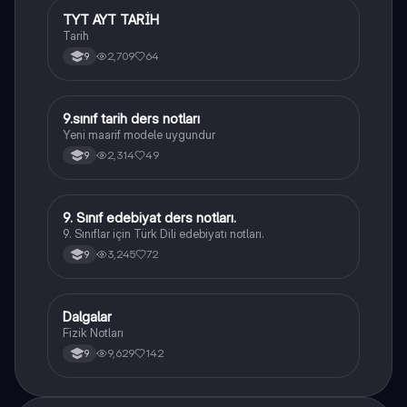
TYT AYT TARİH
Tarih
Tarih
2,709
64
9
9.sınıf tarih ders notları
Tarih
Yeni maarif modele uygundur
2,314
49
9
9. Sınıf edebiyat ders notları.
Türk Dili ve Edebiyatı
9. Sınıflar için Türk Dili edebiyatı notları.
3,245
72
9
Dalgalar
Fizik
Fizik Notları
9,629
142
9