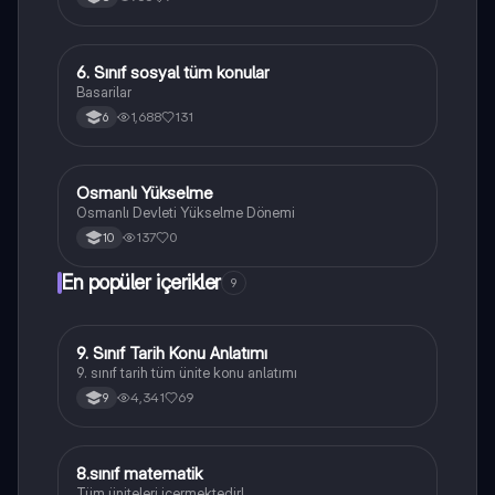
6. Sınıf sosyal tüm konular
Sosyal Bilgiler
Basarilar
1,688
131
6
Osmanlı Yükselme
Sosyal Bilgiler
Osmanlı Devleti Yükselme Dönemi
137
0
10
En popüler içerikler
9
9. Sınıf Tarih Konu Anlatımı
Tarih
9. sınıf tarih tüm ünite konu anlatımı
4,341
69
9
8.sınıf matematik
Matematik
Tüm üniteleri içermektedir!