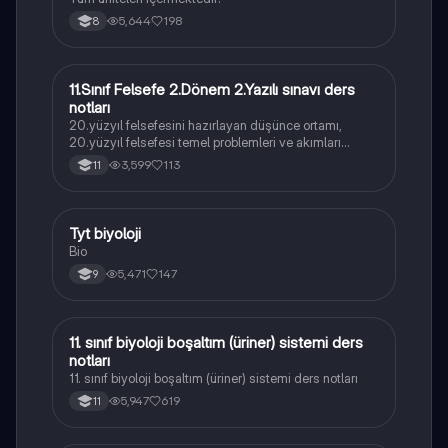
5,644
198
8
11.Sınıf Felsefe 2.Dönem 2.Yazılı sınavı ders
Felsefe
notları
20.yüzyıl felsefesini hazırlayan düşünce ortamı,
20.yüzyıl felsefesi temel problemleri ve akımları
konularını içermektedir
3,599
113
11
Tyt biyoloji
Biyoloji
Bio
5,471
147
9
11. sınıf biyoloji boşaltım (üriner) sistemi ders
Biyoloji
notları
11. sınıf biyoloji boşaltım (üriner) sistemi ders notları
5,947
619
11