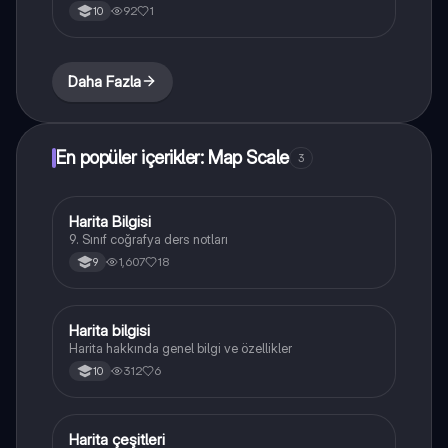
92
1
10
Daha Fazla
En popüler içerikler: Map Scale
3
Harita Bilgisi
Coğrafya
9. Sınıf coğrafya ders notları
1,607
18
9
Harita bilgisi
Coğrafya
Harita hakkında genel bilgi ve özellikler
312
6
10
Harita çeşitleri
Coğrafya