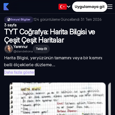
Uygulamaya git
124
görüntüleme
·
Güncellendi
31 Tem 2026
·
Sosyal Bilgiler
3 sayfa
TYT Coğrafya: Harita Bilgisi ve
Çeşit Çeşit Haritalar
Yarennur
Takip Et
@
dandeliona
Harita Bilgisi, yeryüzünün tamamını veya bir kısmını
belli ölçeklerle düzleme...
Daha fazla göster