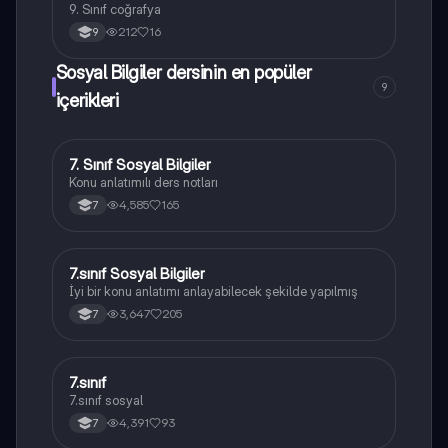
9. Sınıf coğrafya
212
16
9
Sosyal Bilgiler dersinin en popüler
9
içerikleri
7. Sınıf Sosyal Bilgiler
Sosyal Bilgiler
Konu anlatımılı ders notları
4,585
165
7
7.sınıf Sosyal Bilgiler
Sosyal Bilgiler
İyi bir konu anlatımı anlayabilecek şekilde yapılmış
3,647
205
7
7.sınıf
Sosyal Bilgiler
7.sınıf sosyal
4,391
93
7