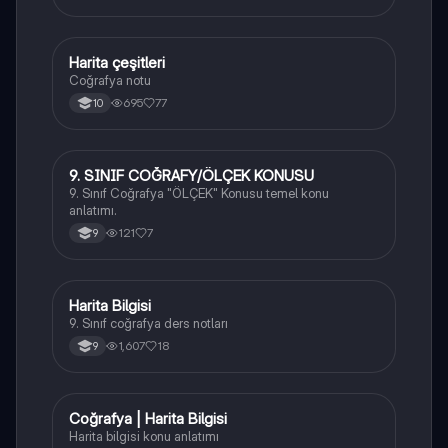
Harita çeşitleri
Coğrafya
Coğrafya notu
695
77
10
9. SINIF COĞRAFY/ÖLÇEK KONUSU
Coğrafya
9. Sınıf Coğrafya "ÖLÇEK" Konusu temel konu
anlatımı.
121
7
9
Harita Bilgisi
Coğrafya
9. Sınıf coğrafya ders notları
1,607
18
9
Coğrafya | Harita Bilgisi
Coğrafya
Harita bilgisi konu anlatımı