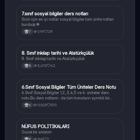
7.sınıf sosyal bilgiler ders notları
Sosyal Bilgiler
Sizin için en iyi notlar sosyal bilgiler tüm ünite notları
burda🎀🌟
1,191
29
7
8. Sınıf inkılap tarihi ve Atatürkçülük
Sosyal Bilgiler
8. Sınıf inkılap tarihi ve Atatürkçülük
3,672
42
8
6.Sınıf Sosyal Bilgiler Tüm Üniteler Ders Notu
Sosyal Bilgiler
6.Sınıf Sosyal Bilgiler 1,2,,3,4,5 ve 6. üniteler ders
notu.Bu ders notların- da tüm konuların ayrıntılı bir
şekilde anlatımı vardır. 1.Ünite : Birey ve Toplum
11,523
570
6
2.Ünite: Kültür ve Miras ... teşekkürler
NÜFUS POLİTİKALARI
Sosyal Bilgiler
Güzel bir anlatım
766
7
8