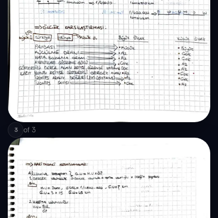
of
3
3