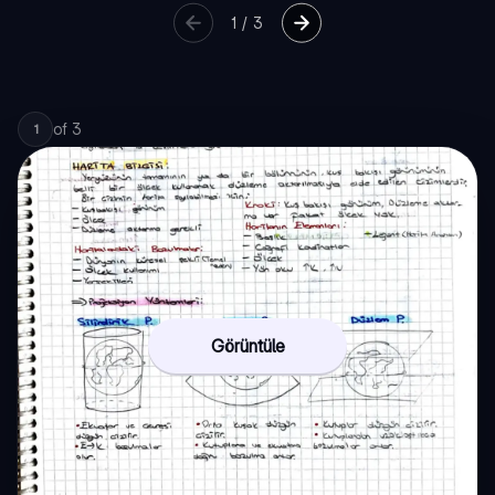
1
/
3
of
3
1
Görüntüle