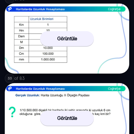
Görüntüle
of
83
33
Görüntüle