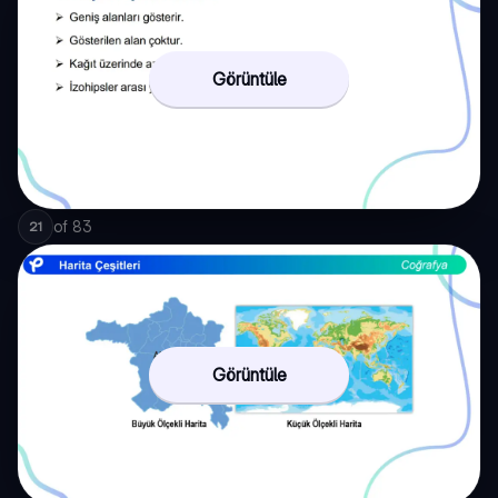
Görüntüle
of
83
21
Görüntüle