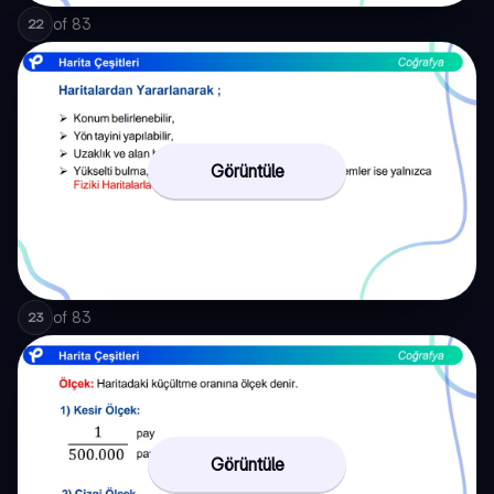
of
83
22
Görüntüle
of
83
23
Görüntüle