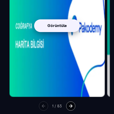
Görüntüle
1
/
83