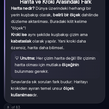
Harita ve Kroki Arasındaki Fark
Harita nedir?
Dünya üzerindeki herhangi bir
yerin kuşbakışı olarak,
belirli bir ölçek
dahilinde
düzleme aktarılması. Buradaki kilit kelime
"ölçek"!
Kroki ise
aynı şekilde kuşbakışı çizim ama
kabataslak
olarak yapılır. Yani kroki daha
özensiz, harita daha bilimsel.
💡
Unutma:
Her çizim harita değil! Bir çizimin
harita olması için mutlaka
ölçeğinin
bulunması gerekir.
Sınavlarda sık sorulan fark budur: Haritayı
krokiden ayıran temel unsur
ölçek
kullanılması
dır.
of
83
3