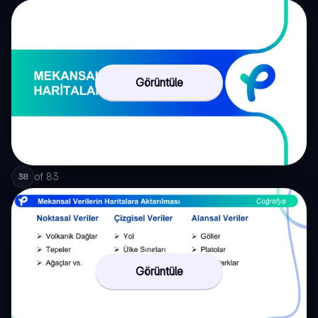
Görüntüle
of
83
38
Görüntüle