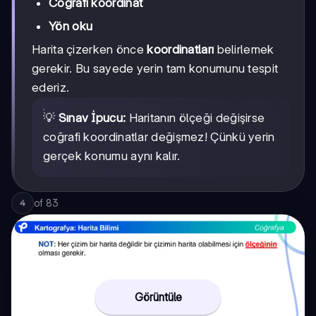
Coğrafi koordinat
Yön oku
Harita çizerken önce
koordinatları
belirlemek
gerekir. Bu sayede yerin tam konumunu tespit
ederiz.
💡
Sınav İpucu:
Haritanın ölçeği değişirse
coğrafi koordinatlar değişmez! Çünkü yerin
gerçek konumu aynı kalır.
of
83
4
Görüntüle