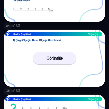
of
83
24
Görüntüle
of
83
25