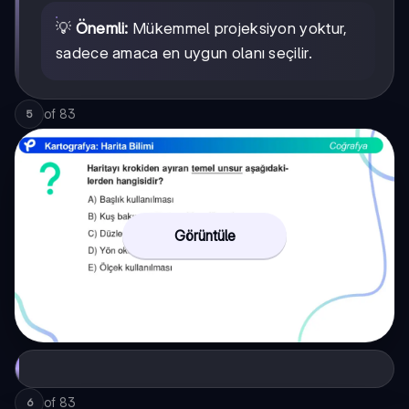
💡
Önemli:
Mükemmel projeksiyon yoktur,
sadece amaca en uygun olanı seçilir.
of
83
5
Görüntüle
of
83
6