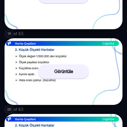
of
83
19
Görüntüle
of
83
20