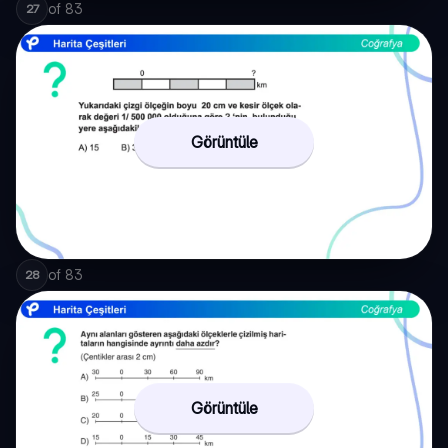
of
83
27
Görüntüle
of
83
28
Görüntüle