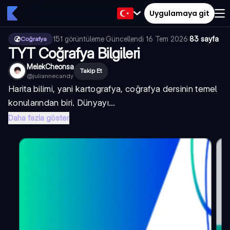
Uygulamaya git
151
görüntüleme
·
Güncellendi
16 Tem 2026
·
83 sayfa
Coğrafya
TYT Coğrafya Bilgileri
MelekCheonsa
Takip Et
@
juliannecandy
Harita bilimi, yani kartografya, coğrafya dersinin temel
konularından biri. Dünyayı...
Daha fazla göster