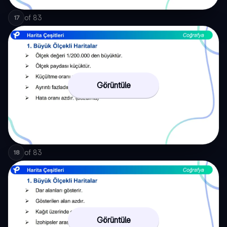
of
83
17
Görüntüle
of
83
18
Görüntüle