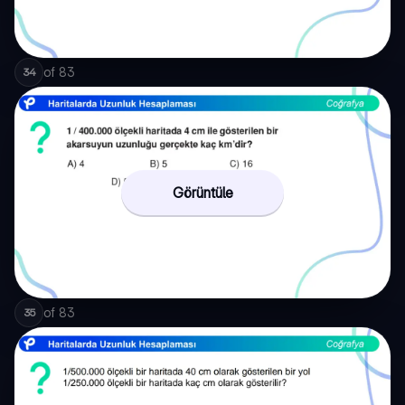
of
83
34
Görüntüle
of
83
35