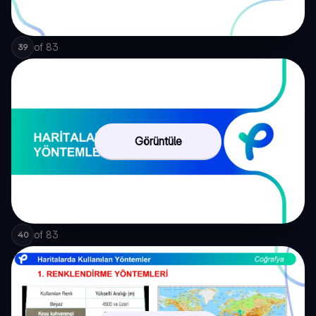
of
83
39
Görüntüle
of
83
40