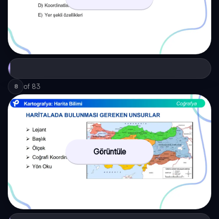
of
83
8
Görüntüle