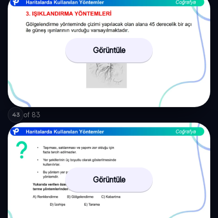
Görüntüle
of
83
43
Görüntüle