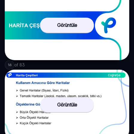
Görüntüle
of
83
16
Görüntüle