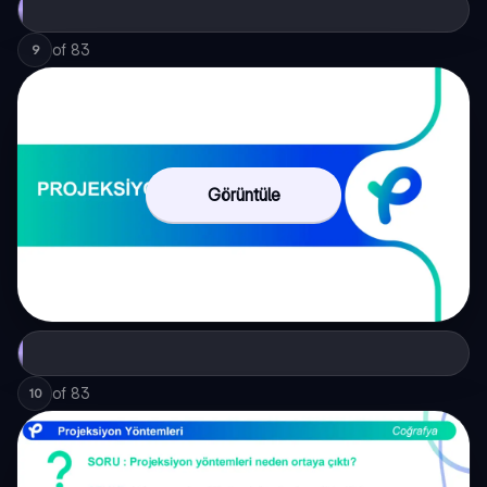
of
83
9
Görüntüle
of
83
10