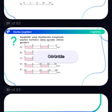
of
83
29
Görüntüle
of
83
30