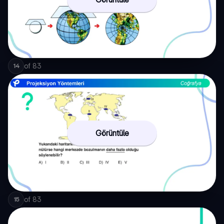
of
83
14
Görüntüle
of
83
15