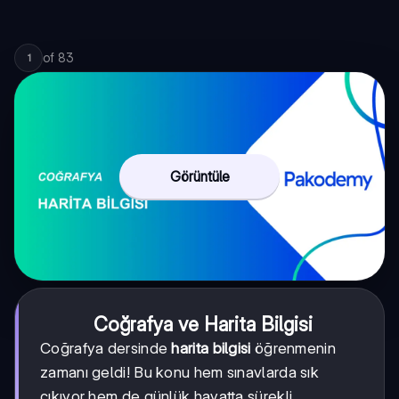
of
83
1
Görüntüle
Coğrafya ve Harita Bilgisi
Coğrafya dersinde
harita bilgisi
öğrenmenin
zamanı geldi! Bu konu hem sınavlarda sık
çıkıyor hem de günlük hayatta sürekli