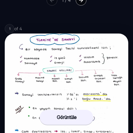
1
/
4
of
4
1
Görüntüle