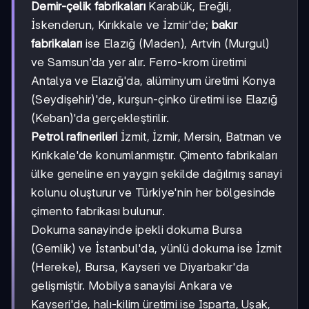
Demir-çelik fabrikaları
Karabük, Ereğli,
İskenderun, Kırıkkale ve İzmir'de;
bakır
fabrikaları
ise Elazığ (Maden), Artvin (Murgul)
ve Samsun'da yer alır. Ferro-krom üretimi
Antalya ve Elazığ'da, alüminyum üretimi Konya
(Seydişehir)'de, kurşun-çinko üretimi ise Elazığ
(Keban)'da gerçekleştirilir.
Petrol rafinerileri
İzmit, İzmir, Mersin, Batman ve
Kırıkkale'de konumlanmıştır. Çimento fabrikaları
ülke geneline en yaygın şekilde dağılmış sanayi
kolunu oluşturur ve Türkiye'nin her bölgesinde
çimento fabrikası bulunur.
Dokuma sanayinde ipekli dokuma Bursa
(Gemlik) ve İstanbul'da, yünlü dokuma ise İzmit
(Hereke), Bursa, Kayseri ve Diyarbakır'da
gelişmiştir. Mobilya sanayisi Ankara ve
Kayseri'de, halı-kilim üretimi ise Isparta, Uşak,