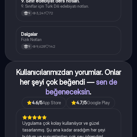
9. Sınıf edebiyat ders notları.
Türk Dili ve Edebiyatı
9. Sınıflar için Türk Dili edebiyatı notları.
3,241
72
9
Dalgalar
Fizik
Fizik Notları
9,628
142
9
Kullanıcılarımızdan yorumlar. Onlar
her şeyi çok beğendi —
sen de
beğeneceksin
.
4.6
/5
App Store
4.7
/5
Google Play
Uygulama çok kolay kullanılıyor ve güzel
tasarlanmış. Şu ana kadar aradığım her şeyi
buldum ve sunumlardan çok şey öğrendim!