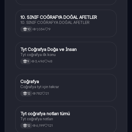
10. SINIF COĞRAFYA DOĞAL AFETLER
Coğrafya
10. SINIF COĞRAFYA DOĞAL AFETLER
1,034
9
10
Tyt Coğrafya Doğa ve İnsan
Coğrafya
Tyt coğrafya ilk konu
3,496
48
9
Coğrafya
Coğrafya
Coğrafya tyt için tekrar
782
21
12
Tyt coğrafya notları tümü
Coğrafya
Tyt coğrafya notları
6,199
121
12