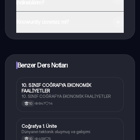
indirebilirim?
Uygulamayı Google Play Store ve Apple App Store'dan
indirebilirsiniz.
Knowunity ücretsiz mi?
Knowunity uygulaması ücretsiz! Uygulamamız çok
yakında indirmeye hazır olacak, bekle bizi. 💙
Benzer Ders Notları
10. SINIF COĞRAFYA EKONOMİK
Coğrafya
FAALİYETLER
10. SINIF COĞRAFYA EKONOMİK FAALİYETLER
847
14
10
Coğrafya 1. Ünite
Coğrafya
Dünyanın tektonik oluşmuş ve gelişimi
638
5
10