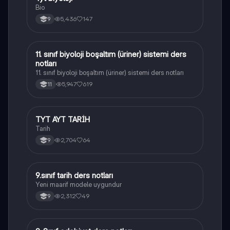
Bio
5,436
147
9
11. sınıf biyoloji boşaltım (üriner) sistemi ders
Biyoloji
notları
11. sınıf biyoloji boşaltım (üriner) sistemi ders notları
5,947
619
11
TYT AYT TARİH
Tarih
Tarih
2,704
64
9
9.sınıf tarih ders notları
Tarih
Yeni maarif modele uygundur
2,312
49
9