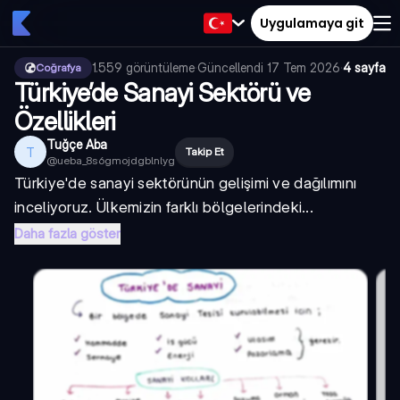
Uygulamaya git
1.559
görüntüleme
·
Güncellendi
17 Tem 2026
·
4 sayfa
Coğrafya
Türkiye’de Sanayi Sektörü ve
Özellikleri
Tuğçe Aba
T
Takip Et
@
ueba_8s6gmojdgblnlyg
Türkiye'de sanayi sektörünün gelişimi ve dağılımını
inceliyoruz. Ülkemizin farklı bölgelerindeki...
Daha fazla göster