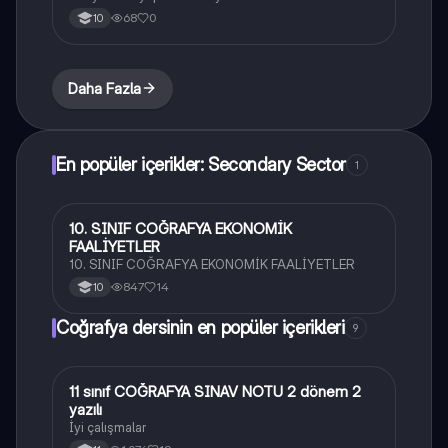
68
0
10
Daha Fazla
En popüler içerikler: Secondary Sector
1
10. SINIF COĞRAFYA EKONOMİK
Coğrafya
FAALİYETLER
10. SINIF COĞRAFYA EKONOMİK FAALİYETLER
847
14
10
Coğrafya dersinin en popüler içerikleri
9
11 sınıf COĞRAFYA SINAV NOTU 2 dönem 2
Coğrafya
yazılı
İyi çalışmalar