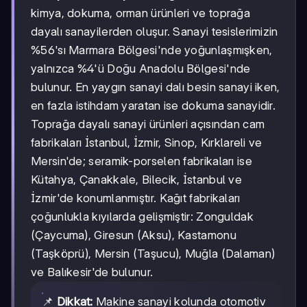
kimya, dokuma, orman ürünleri ve toprağa
dayalı sanayilerden oluşur. Sanayi tesislerimizin
%56'sı Marmara Bölgesi'nde yoğunlaşmışken,
yalnızca %4'ü Doğu Anadolu Bölgesi'nde
bulunur. En yaygın sanayi dalı besin sanayi iken,
en fazla istihdam yaratan ise dokuma sanayidir.
Toprağa dayalı sanayi ürünleri açısından cam
fabrikaları İstanbul, İzmir, Sinop, Kırklareli ve
Mersin'de; seramik-porselen fabrikaları ise
Kütahya, Çanakkale, Bilecik, İstanbul ve
İzmir'de konumlanmıştır. Kağıt fabrikaları
çoğunlukla kıyılarda gelişmiştir: Zonguldak
(Çaycuma), Giresun (Aksu), Kastamonu
(Taşköprü), Mersin (Taşucu), Muğla (Dalaman)
ve Balıkesir'de bulunur.
📌
Dikkat:
Makine sanayi kolunda otomotiv