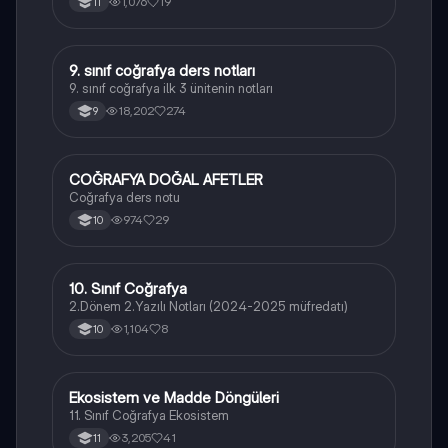
1,076
19
11
9. sınıf coğrafya ders notları
Coğrafya
9. sınıf coğrafya ilk 3 ünitenin notları
18,202
274
9
COĞRAFYA DOĞAL AFETLER
Coğrafya
Coğrafya ders notu
974
29
10
10. Sınıf Coğrafya
Coğrafya
2.Dönem 2.Yazılı Notları (2024-2025 müfredatı)
1,104
8
10
Ekosistem ve Madde Döngüleri
Coğrafya
11. Sınıf Coğrafya Ekosistem
3,205
41
11