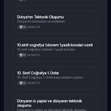
Dünya'nın Tektonik Oluşumu
Coğrafya
Dünya'nın katmanları ve özellikleri
856
8
10
10.sinif cografya 1.donem 1.yazili konulari ozeti
Coğrafya
10.sınıf coğrafya 1.dönem 1 yazili konulari
745
6
10
10. Sınıf Coğrafya 1. Ünite
Coğrafya
10. Sınıf Coğrafya 1. Ünite konu anlatım sayfası.
253
3
10
Dünyanın ic yapisi ve dünyanın tektonik
Coğrafya
oluşumu
Dünyanın ic yapisi ve dünyanın tektonik olusumu