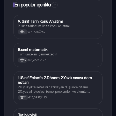
En popüler içerikler
9
9. Sınıf Tarih Konu Anlatımı
Tarih
9. sınıf tarih tüm ünite konu anlatımı
4,335
69
9
8.sınıf matematik
Matematik
Tüm üniteleri içermektedir!
5,616
197
8
11.Sınıf Felsefe 2.Dönem 2.Yazılı sınavı ders
Felsefe
notları
20.yüzyıl felsefesini hazırlayan düşünce ortamı,
20.yüzyıl felsefesi temel problemleri ve akımları
konularını içermektedir
3,599
113
11
Tyt biyoloji
Biyoloji