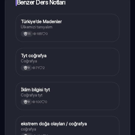
Benzer Ders Notları
Türkiye'de Madenler
Coğrafya
Ülkemizi tanıyalım
185
0
11
Tyt coğrafya
Coğrafya
Coğrafya
71
2
9
İklim bilgisi tyt
Coğrafya
Coğrafya tyt
100
0
9
ekstrem doğa olayları / coğrafya
Coğrafya
coğrafya