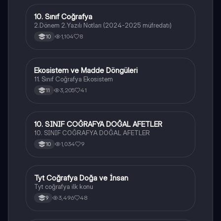
10. Sınıf Coğrafya
Coğrafya
2.Dönem 2.Yazılı Notları (2024-2025 müfredatı)
1,104
8
10
Ekosistem ve Madde Döngüleri
Coğrafya
11. Sınıf Coğrafya Ekosistem
3,205
41
11
10. SINIF COĞRAFYA DOĞAL AFETLER
Coğrafya
10. SINIF COĞRAFYA DOĞAL AFETLER
1,034
9
10
Tyt Coğrafya Doğa ve İnsan
Coğrafya
Tyt coğrafya ilk konu
3,496
48
9