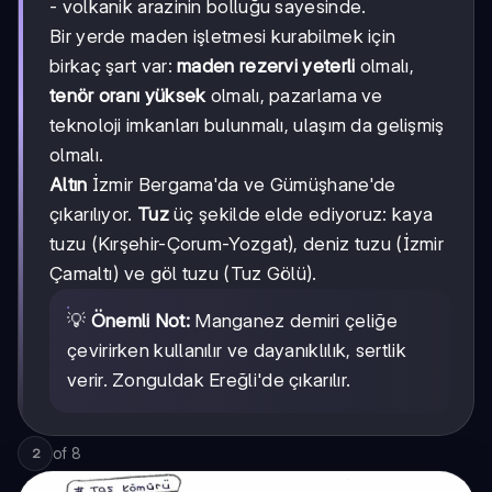
- volkanik arazinin bolluğu sayesinde.
Bir yerde maden işletmesi kurabilmek için
birkaç şart var:
maden rezervi yeterli
olmalı,
tenör oranı yüksek
olmalı, pazarlama ve
teknoloji imkanları bulunmalı, ulaşım da gelişmiş
olmalı.
Altın
İzmir Bergama'da ve Gümüşhane'de
çıkarılıyor.
Tuz
üç şekilde elde ediyoruz: kaya
tuzu (Kırşehir-Çorum-Yozgat), deniz tuzu (İzmir
Çamaltı) ve göl tuzu (Tuz Gölü).
💡
Önemli Not:
Manganez demiri çeliğe
çevirirken kullanılır ve dayanıklılık, sertlik
verir. Zonguldak Ereğli'de çıkarılır.
of
8
2