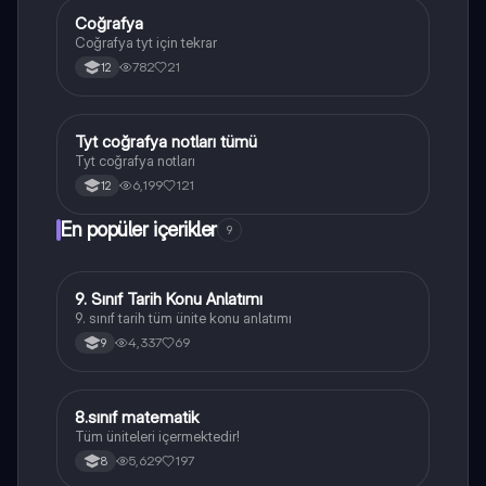
Coğrafya
Coğrafya
Coğrafya tyt için tekrar
782
21
12
Tyt coğrafya notları tümü
Coğrafya
Tyt coğrafya notları
6,199
121
12
En popüler içerikler
9
9. Sınıf Tarih Konu Anlatımı
Tarih
9. sınıf tarih tüm ünite konu anlatımı
4,337
69
9
8.sınıf matematik
Matematik
Tüm üniteleri içermektedir!
5,629
197
8