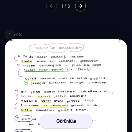
1
/
8
of
8
1
Görüntüle