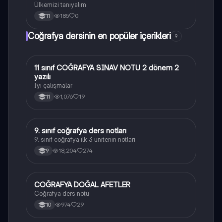
Ülkemizi tanıyalım
185
0
11
Coğrafya dersinin en popüler içerikleri
9
11 sınıf COĞRAFYA SINAV NOTU 2 dönem 2
Coğrafya
yazılı
İyi çalışmalar
1,076
19
11
9. sınıf coğrafya ders notları
Coğrafya
9. sınıf coğrafya ilk 3 ünitenin notları
18,204
274
9
COĞRAFYA DOĞAL AFETLER
Coğrafya
Coğrafya ders notu
974
29
10