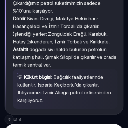
Çıkardığımız petrol tüketimimizin sadece
%10'unu karşılıyor.
Demir
Sivas Divriği, Malatya Hekimhan-
Hasançelebi ve İzmir Torbalı'da çıkarılır.
İşlendiği yerler: Zonguldak Ereğli, Karabük,
Hatay İskenderun, İzmir Torbalı ve Kırıkkale.
Asfaltit
doğada sıvı halde bulunan petrolün
katılaşmış hali. Şırnak Silopi'de çıkarılır ve orada
termik santral var.
💡
Kükürt bilgisi:
Bağcılık faaliyetlerinde
kullanılır, Isparta Keçiborlu'da çıkarılır.
İhtiyacımızı İzmir Aliağa petrol rafinesinden
karşılıyoruz.
of
8
8