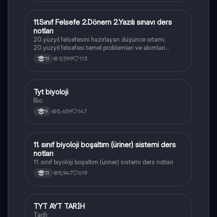
11.Sınıf Felsefe 2.Dönem 2.Yazılı sınavı ders
Felsefe
notları
20.yüzyıl felsefesini hazırlayan düşünce ortamı,
20.yüzyıl felsefesi temel problemleri ve akımları
konularını içermektedir
3,599
113
11
Tyt biyoloji
Biyoloji
Bio
5,459
147
9
11. sınıf biyoloji boşaltım (üriner) sistemi ders
Biyoloji
notları
11. sınıf biyoloji boşaltım (üriner) sistemi ders notları
5,947
619
11
TYT AYT TARİH
Tarih
Tarih