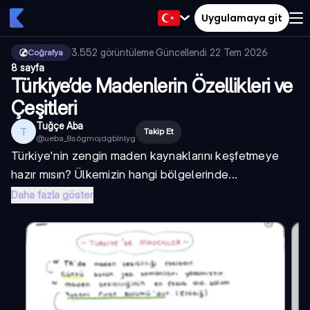
Uygulamaya git
3.552
görüntüleme
·
Güncellendi
22 Tem 2026
·
Coğrafya
8 sayfa
Türkiye’de Madenlerin Özellikleri ve
Çeşitleri
Tuğçe Aba
T
Takip Et
@
ueba_8s6gmojdgblnlyg
Türkiye'nin zengin maden kaynaklarını keşfetmeye
hazır mısın? Ülkemizin hangi bölgelerinde...
Daha fazla göster