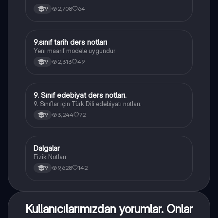
2,708
64
9
9.sınıf tarih ders notları
Tarih
Yeni maarif modele uygundur
2,313
49
9
9. Sınıf edebiyat ders notları.
Türk Dili ve Edebiyatı
9. Sınıflar için Türk Dili edebiyatı notları.
3,244
72
9
Dalgalar
Fizik
Fizik Notları
9,628
142
9
Kullanıcılarımızdan yorumlar. Onlar