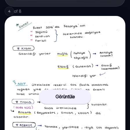
of
8
4
Görüntüle