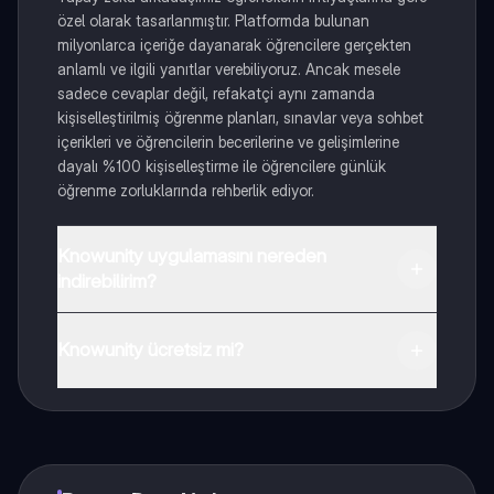
özel olarak tasarlanmıştır. Platformda bulunan
milyonlarca içeriğe dayanarak öğrencilere gerçekten
anlamlı ve ilgili yanıtlar verebiliyoruz. Ancak mesele
sadece cevaplar değil, refakatçi aynı zamanda
kişiselleştirilmiş öğrenme planları, sınavlar veya sohbet
içerikleri ve öğrencilerin becerilerine ve gelişimlerine
dayalı %100 kişiselleştirme ile öğrencilere günlük
öğrenme zorluklarında rehberlik ediyor.
Knowunity uygulamasını nereden
indirebilirim?
Uygulamayı Google Play Store ve Apple App Store'dan
indirebilirsiniz.
Knowunity ücretsiz mi?
Knowunity uygulaması ücretsiz! Uygulamamız çok
yakında indirmeye hazır olacak, bekle bizi. 💙