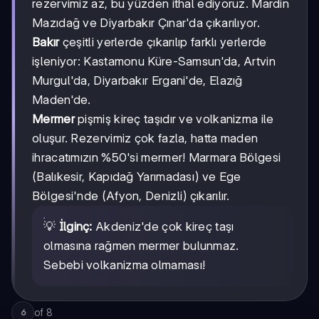
rezervimiz az, bu yüzden ithal ediyoruz. Mardin
Mazıdağ ve Diyarbakır Çınar'da çıkarılıyor.
Bakır
çeşitli yerlerde çıkarılıp farklı yerlerde
işleniyor: Kastamonu Küre-Samsun'da, Artvin
Murgul'da, Diyarbakır Ergani'de, Elazığ
Maden'de.
Mermer
pişmiş kireç taşıdır ve volkanizma ile
oluşur. Rezervimiz çok fazla, hatta maden
ihracatımızın %50'si mermer! Marmara Bölgesi
(Balıkesir, Kapıdağ Yarımadası) ve Ege
Bölgesi'nde (Afyon, Denizli) çıkarılır.
💡
İlginç:
Akdeniz'de çok kireç taşı
olmasına rağmen mermer bulunmaz.
Sebebi volkanizma olmaması!
of
8
6