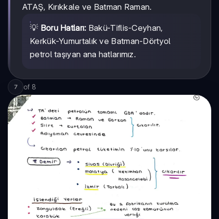
ATAŞ, Kırıkkale ve Batman Raman.
💡
Boru Hatları:
Bakü-Tiflis-Ceyhan,
Kerkük-Yumurtalık ve Batman-Dörtyol
petrol taşıyan ana hatlarımız.
of
8
7