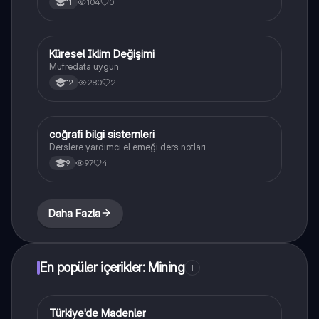
104
0
11
Küresel İklim Değişimi
Coğrafya
Müfredata uygun
280
2
12
coğrafi bilgi sistemleri
Coğrafya
Derslere yardımcı el emeği ders notları
97
4
9
Daha Fazla
En popüler içerikler: Mining
1
Türkiye'de Madenler
Coğrafya