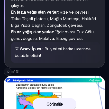
çıkıyor.
En fazla yağış alan yerler:
Rize ve çevresi,
Teke Taşeli platosu, Muğla Menteşe, Hakkâri,
Biga Yıldız Dağları, Zonguldak çevresi.
En az yağış alan yerler:
Iğdır ovası, Tuz Gölü
güneydoğusu, Malatya, Elazığ çevresi.
💡
Sınav İpucu:
Bu yerleri harita üzerinde
bulabilmelisin!
of
31
10
Görüntüle