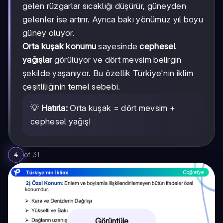
gelen rüzgarlar sıcaklığı düşürür, güneyden
gelenler ise artırır. Ayrıca bakı yönümüz yıl boyu
güney oluyor.
Orta kuşak konumu
sayesinde
cephesel
yağışlar
görülüyor ve dört mevsim belirgin
şekilde yaşanıyor. Bu özellik Türkiye'nin iklim
çeşitliliğinin temel sebebi.
💡
Hatırla:
Orta kuşak = dört mevsim +
cephesel yağış!
of
31
4
Görüntüle