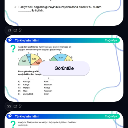
of
31
21
Görüntüle
of
31
22