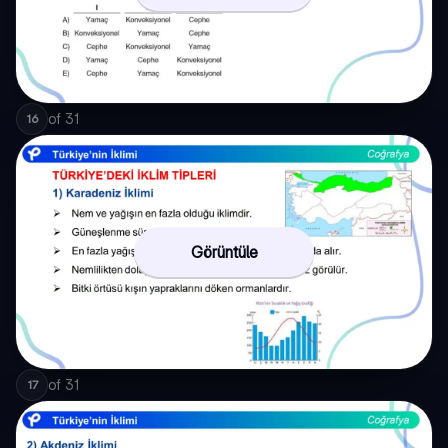
of
31
16
Görüntüle
of
31
17