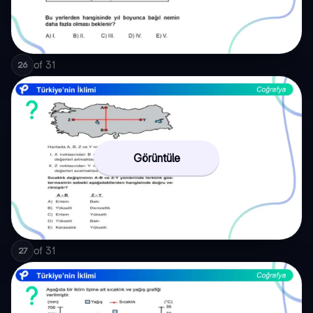
of
31
26
Görüntüle
of
31
27