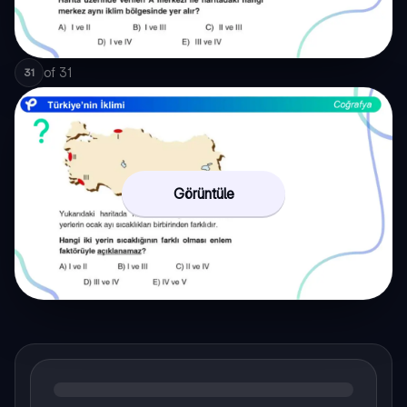
of
31
31
Görüntüle