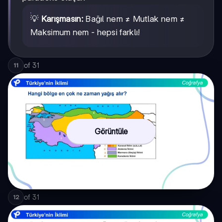
💡
Karışmasın:
Bağıl nem ≠ Mutlak nem ≠
Maksimum nem - hepsi farklı!
of
31
11
Görüntüle
of
31
12