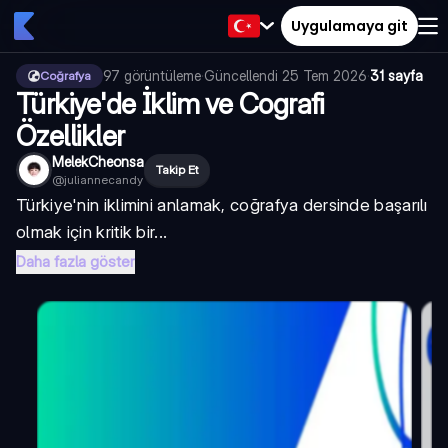
Uygulamaya git
97
görüntüleme
·
Güncellendi
25 Tem 2026
·
31 sayfa
Coğrafya
Türkiye'de İklim ve Cografi
Özellikler
MelekCheonsa
Takip Et
@
juliannecandy
Türkiye'nin iklimini anlamak, coğrafya dersinde başarılı
olmak için kritik bir...
Daha fazla göster