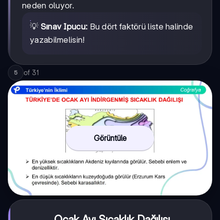
neden oluyor.
💡
Sınav Ipucu:
Bu dört faktörü liste halinde
yazabilmelisin!
of
31
5
Görüntüle
Ocak Ayı Sıcaklık Dağılışı