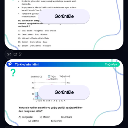
Görüntüle
of
31
23
Görüntüle