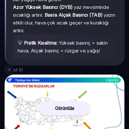
Azor Yüksek Basıncı (DYB)
yaz mevsiminde
sıcaklığı artırır.
Basra Alçak Basıncı (TAB)
yazın
etkili olur, hava çok sıcak geçer ve kuraklığı
artırır.
💡
Pratik Kısaltma:
Yüksek basınç = sakin
hava, Alçak basınç = rüzgar ve yağış!
of
31
7
Görüntüle