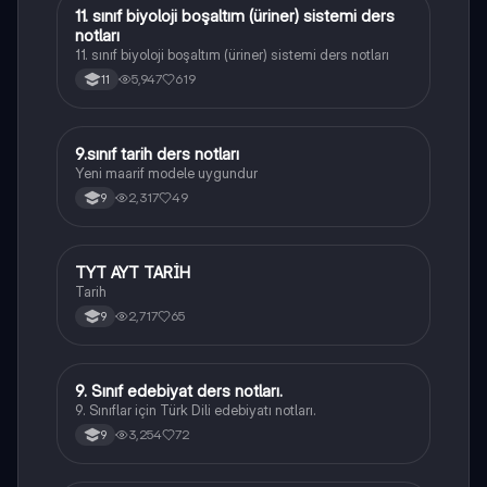
11. sınıf biyoloji boşaltım (üriner) sistemi ders
Biyoloji
notları
11. sınıf biyoloji boşaltım (üriner) sistemi ders notları
5,947
619
11
9.sınıf tarih ders notları
Tarih
Yeni maarif modele uygundur
2,317
49
9
TYT AYT TARİH
Tarih
Tarih
2,717
65
9
9. Sınıf edebiyat ders notları.
Türk Dili ve Edebiyatı
9. Sınıflar için Türk Dili edebiyatı notları.
3,254
72
9