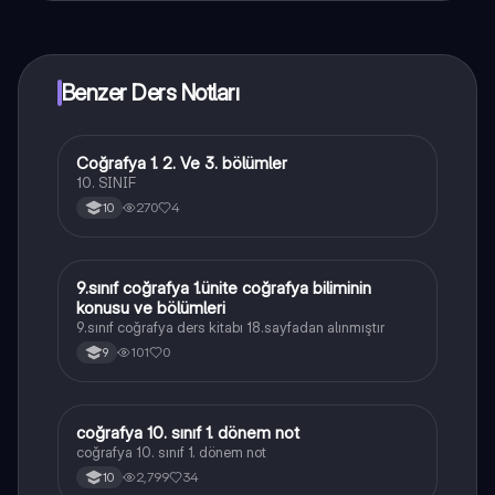
yakında indirmeye hazır olacak, bekle bizi. 💙
Benzer Ders Notları
Coğrafya 1. 2. Ve 3. bölümler
Coğrafya
10. SINIF
270
4
10
9.sınıf coğrafya 1.ünite coğrafya biliminin
Coğrafya
konusu ve bölümleri
9.sınıf coğrafya ders kitabı 18.sayfadan alınmıştır
101
0
9
coğrafya 10. sınıf 1. dönem not
Coğrafya
coğrafya 10. sınıf 1. dönem not
2,799
34
10