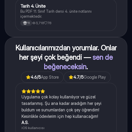
Tarih 4. Ünite
Tarih
Bu PDF 11. Sınıf Tarih dersi 4. ünite notlarını
içermektedir.
3,718
78
11
Kullanıcılarımızdan yorumlar. Onlar
her şeyi çok beğendi —
sen de
beğeneceksin
.
4.6
/5
App Store
4.7
/5
Google Play
Uygulama çok kolay kullanılıyor ve güzel
tasarlanmış. Şu ana kadar aradığım her şeyi
buldum ve sunumlardan çok şey öğrendim!
Kesinlikle ödevlerim için hep kullanacağım!
A.S.
iOS kullanıcısı