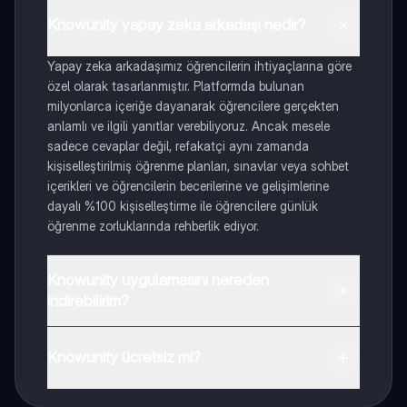
Knowunity yapay zeka arkadaşı nedir?
Yapay zeka arkadaşımız öğrencilerin ihtiyaçlarına göre
özel olarak tasarlanmıştır. Platformda bulunan
milyonlarca içeriğe dayanarak öğrencilere gerçekten
anlamlı ve ilgili yanıtlar verebiliyoruz. Ancak mesele
sadece cevaplar değil, refakatçi aynı zamanda
kişiselleştirilmiş öğrenme planları, sınavlar veya sohbet
içerikleri ve öğrencilerin becerilerine ve gelişimlerine
dayalı %100 kişiselleştirme ile öğrencilere günlük
öğrenme zorluklarında rehberlik ediyor.
Knowunity uygulamasını nereden
indirebilirim?
Uygulamayı Google Play Store ve Apple App Store'dan
indirebilirsiniz.
Knowunity ücretsiz mi?
Knowunity uygulaması ücretsiz! Uygulamamız çok