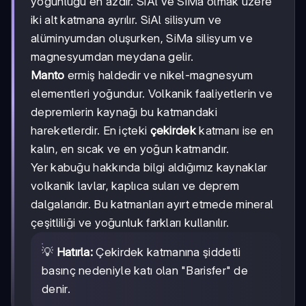
yoğunluğu en azdır. SiAl ve SiMa olmak üzere
iki alt katmana ayrılır. SiAl silisyum ve
alüminyumdan oluşurken, SiMa silisyum ve
magnesyumdan meydana gelir.
Manto
ermiş haldedir ve nikel-magnesyum
elementleri yoğundur. Volkanik faaliyetlerin ve
depremlerin kaynağı bu katmandaki
hareketlerdir. En içteki
çekirdek
katmanı ise en
kalın, en sıcak ve en yoğun katmandır.
Yer kabuğu hakkında bilgi aldığımız kaynaklar
volkanik lavlar, kaplıca suları ve deprem
dalgalarıdır. Bu katmanları ayırt etmede mineral
çeşitliliği ve yoğunluk farkları kullanılır.
💡
Hatırla:
Çekirdek katmanına şiddetli
basınç nedeniyle katı olan "Barisfer" de
denir.