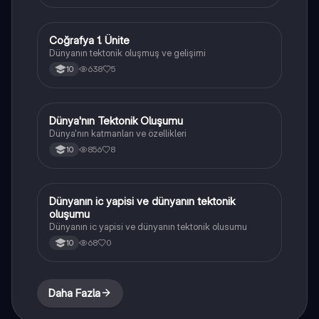
Coğrafya 1. Ünite
Coğrafya
Dünyanın tektonik oluşmuş ve gelişimi
638
5
10
Dünya'nın Tektonik Oluşumu
Coğrafya
Dünya'nın katmanları ve özellikleri
856
8
10
Dünyanın ic yapisi ve dünyanın tektonik
Coğrafya
oluşumu
Dünyanın ic yapisi ve dünyanın tektonik olusumu
68
0
10
Daha Fazla