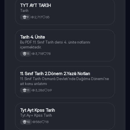
TYT AYT TARİH
Tarih
Tarih
2,717
65
9
Tarih 4. Ünite
Tarih
Bu PDF 11. Sınıf Tarih dersi 4. ünite notlarını
içermektedir.
3,718
78
11
11. Sınıf Tarih 2.Dönem 2.Yazılı Notları
Tarih
11. Sınıf Tarih Osmanlı Devleti'nde Dağılma Dönemi'ne
ait konu anlatımı
3,286
69
11
Tyt Ayt Kpss Tarih
Tarih
Tyt Ay+ Kpss Tarih
586
18
10