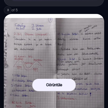
of
5
3
Görüntüle