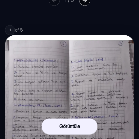
1
/
5
of
5
1
Görüntüle