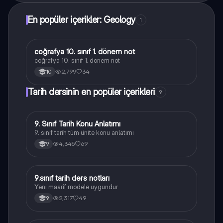
En popüler içerikler: Geology
1
coğrafya 10. sınıf 1. dönem not
Coğrafya
coğrafya 10. sınıf 1. dönem not
2,799
34
10
Tarih dersinin en popüler içerikleri
9
9. Sınıf Tarih Konu Anlatımı
Tarih
9. sınıf tarih tüm ünite konu anlatımı
4,345
69
9
9.sınıf tarih ders notları
Tarih
Yeni maarif modele uygundur
2,317
49
9