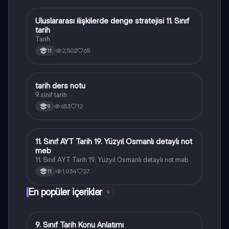
Uluslararası ilişkilerde denge stratejisi 11. Sınıf
Tarih
tarih
Tarih
2,502
65
11
tarih ders notu
Tarih
9.sinif tarih
653
12
9
11. Sınıf AYT Tarih 19. Yüzyıl Osmanlı detaylı not
Tarih
meb
11. Sınıf AYT Tarih 19. Yüzyıl Osmanlı detaylı not meb
1,034
27
11
En popüler içerikler
9
9. Sınıf Tarih Konu Anlatımı
Tarih