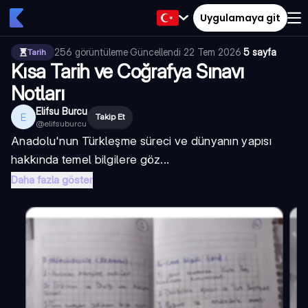
Uygulamaya git
256
görüntüleme
·
Güncellendi
22 Tem 2026
·
5 sayfa
Tarih
Kısa Tarih ve Coğrafya Sınavı
Notları
Elifsu Burcu
E
Takip Et
@
elifsuburcu
Anadolu'nun Türkleşme süreci ve dünyanın yapısı
hakkında temel bilgilere göz...
Daha fazla göster