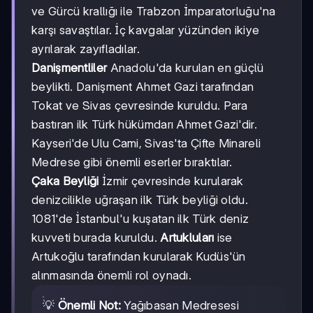
ve Gürcü krallığı ile Trabzon İmparatorluğu'na
karşı savaştılar. İç kavgalar yüzünden ikiye
ayrılarak zayıfladılar.
Danişmentliler
Anadolu'da kurulan en güçlü
beylikti. Danişment Ahmet Gazi tarafından
Tokat ve Sivas çevresinde kuruldu. Para
bastıran ilk Türk hükümdarı Ahmet Gazi'dir.
Kayseri'de Ulu Cami, Sivas'ta Çifte Minareli
Medrese gibi önemli eserler bıraktılar.
Çaka Beyliği
İzmir çevresinde kurularak
denizcilikle uğraşan ilk Türk beyliği oldu.
1081'de İstanbul'u kuşatan ilk Türk deniz
kuvveti burada kuruldu.
Artukluları
ise
Artukoğlu tarafından kurularak Kudüs'ün
alınmasında önemli rol oynadı.
💡
Önemli Not:
Yağıbasan Medresesi