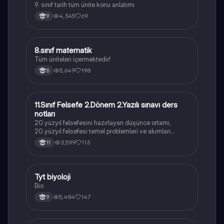
9. sınıf tarih tüm ünite konu anlatımı
4,345
69
9
8.sınıf matematik
Matematik
Tüm üniteleri içermektedir!
5,649
198
8
11.Sınıf Felsefe 2.Dönem 2.Yazılı sınavı ders
Felsefe
notları
20.yüzyıl felsefesini hazırlayan düşünce ortamı,
20.yüzyıl felsefesi temel problemleri ve akımları
konularını içermektedir
3,599
113
11
Tyt biyoloji
Biyoloji
Bio
5,484
147
9