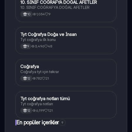
10. SINIF COĞRAFYA DOĞAL AFETLER
Coğrafya
10. SINIF COĞRAFYA DOĞAL AFETLER
1,034
9
10
Tyt Coğrafya Doğa ve İnsan
Coğrafya
Tyt coğrafya ilk konu
3,496
48
9
Coğrafya
Coğrafya
Coğrafya tyt için tekrar
782
21
12
Tyt coğrafya notları tümü
Coğrafya
Tyt coğrafya notları
6,199
121
12
En popüler içerikler
9