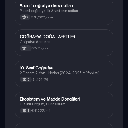
9. sınıf coğrafya ders notları
Coğrafya
9. sınıf coğrafya ilk 3 ünitenin notları
18,202
274
9
COĞRAFYA DOĞAL AFETLER
Coğrafya
Coğrafya ders notu
974
29
10
10. Sınıf Coğrafya
Coğrafya
2.Dönem 2.Yazılı Notları (2024-2025 müfredatı)
1,104
8
10
Ekosistem ve Madde Döngüleri
Coğrafya
11. Sınıf Coğrafya Ekosistem
3,205
41
11