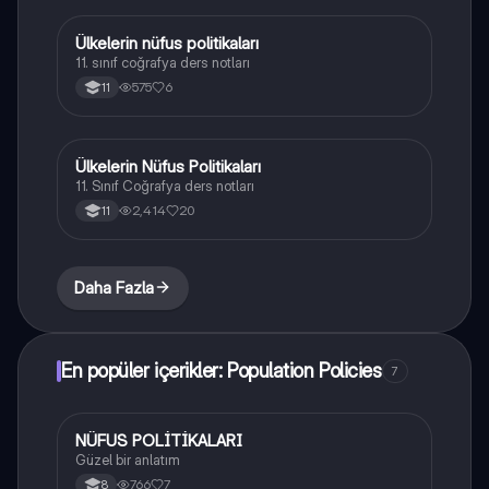
Ülkelerin nüfus politikaları
Coğrafya
11. sınıf coğrafya ders notları
575
6
11
Ülkelerin Nüfus Politikaları
Coğrafya
11. Sınıf Coğrafya ders notları
2,414
20
11
Daha Fazla
En popüler içerikler: Population Policies
7
NÜFUS POLİTİKALARI
Sosyal Bilgiler
Güzel bir anlatım
766
7
8