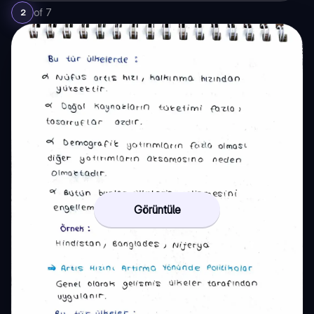
of
7
2
Görüntüle