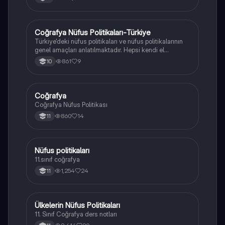
Coğrafya Nüfus Politikaları-Türkiye
Coğrafya
Türkiye'deki nüfus politikaları ve nüfus politikalarının
genel amaçları anlatılmaktadır. Hepsi kendi el
yazımdır.
861
9
10
Coğrafya
Coğrafya
Coğrafya Nüfus Politikası
860
14
11
Nüfus politikaları
Coğrafya
11.sınıf coğrafya
1,254
24
11
Ülkelerin Nüfus Politikaları
Coğrafya
11. Sınıf Coğrafya ders notları