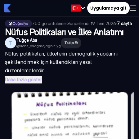
Uygulamaya git
750
görüntüleme
·
Güncellendi
19 Tem 2026
·
7 sayfa
Coğrafya
Nüfus Politikaları ve İlke Anlatımı
Tuğçe Aba
T
Takip Et
@
ueba_8s6gmojdgblnlyg
Nüfus politikaları, ülkelerin demografik yapılarını
şekillendirmek için kullandıkları yasal
düzenlemelerdir....
Daha fazla göster