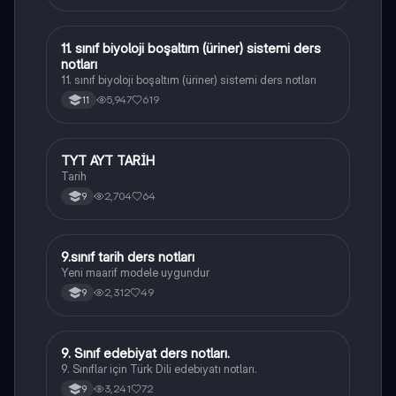
11. sınıf biyoloji boşaltım (üriner) sistemi ders
Biyoloji
notları
11. sınıf biyoloji boşaltım (üriner) sistemi ders notları
5,947
619
11
TYT AYT TARİH
Tarih
Tarih
2,704
64
9
9.sınıf tarih ders notları
Tarih
Yeni maarif modele uygundur
2,312
49
9
9. Sınıf edebiyat ders notları.
Türk Dili ve Edebiyatı
9. Sınıflar için Türk Dili edebiyatı notları.
3,241
72
9