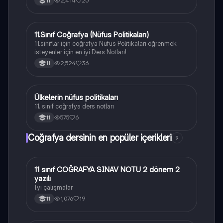
2,414
20
11
11.Sınıf Coğrafya (Nüfus Politikaları)
Coğrafya
11.siniflar için coğrafya Nüfus Politikaları öğrenmek
isteyenler için en iyi Ders Notları!
2,524
36
11
Ülkelerin nüfus politikaları
Coğrafya
11. sınıf coğrafya ders notları
575
6
11
Coğrafya dersinin en popüler içerikleri
9
11 sınıf COĞRAFYA SINAV NOTU 2 dönem 2
Coğrafya
yazılı
İyi çalışmalar
1,076
19
11