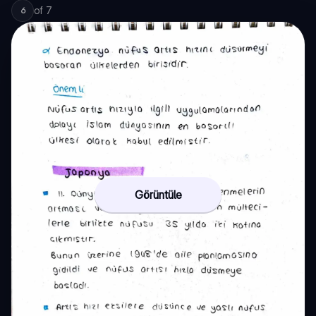
of
7
6
Görüntüle