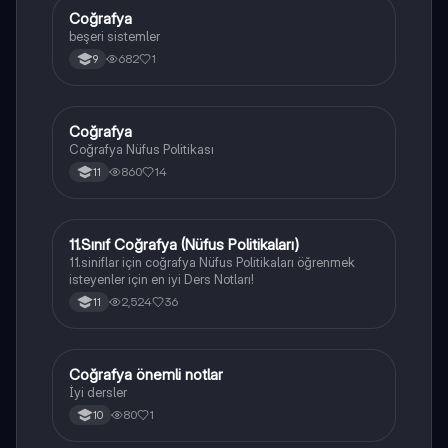
Coğrafya
Coğrafya
beşeri sistemler
682
1
9
Coğrafya
Coğrafya
Coğrafya Nüfus Politikası
860
14
11
11.Sınıf Coğrafya (Nüfus Politikaları)
Coğrafya
11.siniflar için coğrafya Nüfus Politikaları öğrenmek
isteyenler için en iyi Ders Notları!
2,524
36
11
Coğrafya önemli notlar
Coğrafya
İyi dersler
80
1
10