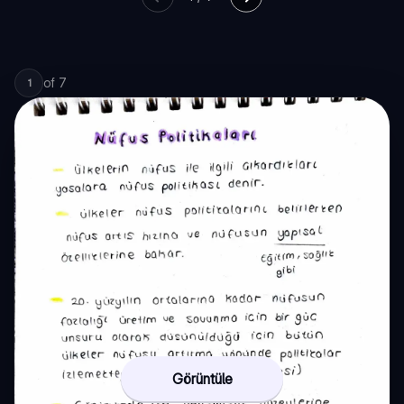
of
7
1
Görüntüle