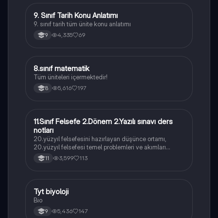
9. Sınıf Tarih Konu Anlatımı
Tarih
9. sınıf tarih tüm ünite konu anlatımı
4,335
69
9
8.sınıf matematik
Matematik
Tüm üniteleri içermektedir!
5,616
197
8
11.Sınıf Felsefe 2.Dönem 2.Yazılı sınavı ders
Felsefe
notları
20.yüzyıl felsefesini hazırlayan düşünce ortamı,
20.yüzyıl felsefesi temel problemleri ve akımları
konularını içermektedir
3,599
113
11
Tyt biyoloji
Biyoloji
Bio
5,436
147
9