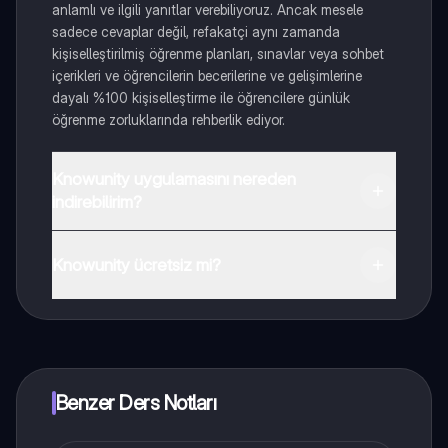
anlamlı ve ilgili yanıtlar verebiliyoruz. Ancak mesele
sadece cevaplar değil, refakatçi aynı zamanda
kişiselleştirilmiş öğrenme planları, sınavlar veya sohbet
içerikleri ve öğrencilerin becerilerine ve gelişimlerine
dayalı %100 kişiselleştirme ile öğrencilere günlük
öğrenme zorluklarında rehberlik ediyor.
Knowunity uygulamasını nereden
indirebilirim?
Uygulamayı Google Play Store ve Apple App Store'dan
indirebilirsiniz.
Knowunity ücretsiz mi?
Knowunity uygulaması ücretsiz! Uygulamamız çok
yakında indirmeye hazır olacak, bekle bizi. 💙
Benzer Ders Notları