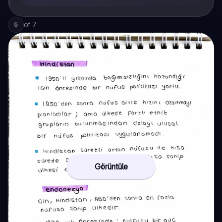
of
7
5
Görüntüle