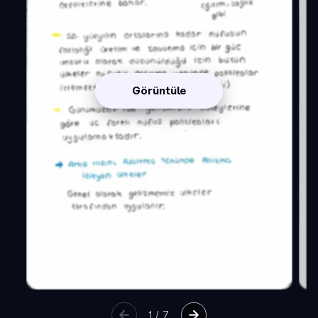
Görüntüle
1
/
7