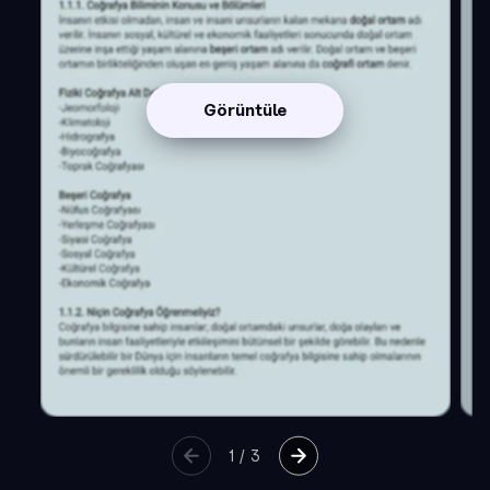
Görüntüle
1
/
3