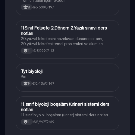
Tüm üniteleri içermektedir!
5,609
197
8
11.Sınıf Felsefe 2.Dönem 2.Yazılı sınavı ders
Felsefe
notları
20.yüzyıl felsefesini hazırlayan düşünce ortamı,
20.yüzyıl felsefesi temel problemleri ve akımları
konularını içermektedir
3,599
113
11
Tyt biyoloji
Biyoloji
Bio
5,436
147
9
11. sınıf biyoloji boşaltım (üriner) sistemi ders
Biyoloji
notları
11. sınıf biyoloji boşaltım (üriner) sistemi ders notları
5,947
619
11