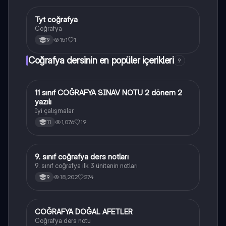
Tyt coğrafya
Coğrafya
Coğrafya
151
1
9
Coğrafya dersinin en popüler içerikleri
9
11 sınıf COĞRAFYA SINAV NOTU 2 dönem 2
Coğrafya
yazılı
İyi çalışmalar
1,076
19
11
9. sınıf coğrafya ders notları
Coğrafya
9. sınıf coğrafya ilk 3 ünitenin notları
18,202
274
9
COĞRAFYA DOĞAL AFETLER
Coğrafya
Coğrafya ders notu