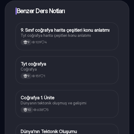
Benzer Ders Notları
9. Sınıf coğrafya harita çeşitleri konu anlatımı
Coğrafya
Tyt coğrafya harita çeşitleri konu anlatımı
109
4
9
Tyt coğrafya
Coğrafya
Coğrafya
151
1
9
Coğrafya 1. Ünite
Coğrafya
Dünyanın tektonik oluşmuş ve gelişimi
638
5
10
Dünya'nın Tektonik Oluşumu
Coğrafya