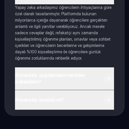
Yapay zeka arkadaşımız öğrencilerin ihtiyaçlarına göre
özel olarak tasarlanmıştır. Platformda bulunan
milyonlarca içeriğe dayanarak öğrencilere gerçekten
anlamlı ve ilgili yanıtlar verebiliyoruz. Ancak mesele
sadece cevaplar değil, refakatçi aynı zamanda
kişiselleştirilmiş öğrenme planları, sınavlar veya sohbet
içerikleri ve öğrencilerin becerilerine ve gelişimlerine
dayalı %100 kişiselleştirme ile öğrencilere günlük
öğrenme zorluklarında rehberlik ediyor.
Knowunity uygulamasını nereden
indirebilirim?
Uygulamayı Google Play Store ve Apple App Store'dan
indirebilirsiniz.
Knowunity ücretsiz mi?
Knowunity uygulaması ücretsiz! Uygulamamız çok
yakında indirmeye hazır olacak, bekle bizi. 💙