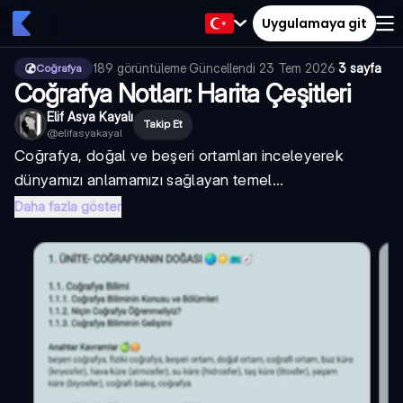
Uygulamaya git
189
görüntüleme
·
Güncellendi
23 Tem 2026
·
3 sayfa
Coğrafya
Coğrafya Notları: Harita Çeşitleri
Elif Asya Kayalı
Takip Et
@
elifasyakayal
Coğrafya, doğal ve beşeri ortamları inceleyerek
dünyamızı anlamamızı sağlayan temel...
Daha fazla göster