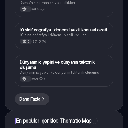
Dünya'nın katmanları ve özellikleri
856
8
10
10.sinif cografya 1.donem 1.yazili konulari ozeti
Coğrafya
10.sınıf coğrafya 1.dönem 1 yazili konulari
745
6
10
Dünyanın ic yapisi ve dünyanın tektonik
Coğrafya
oluşumu
Dünyanın ic yapisi ve dünyanın tektonik olusumu
68
0
10
Daha Fazla
En popüler içerikler: Thematic Map
1