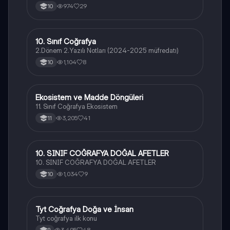
974
29
10
10. Sınıf Coğrafya
Coğrafya
2.Dönem 2.Yazılı Notları (2024-2025 müfredatı)
1,104
8
10
Ekosistem ve Madde Döngüleri
Coğrafya
11. Sınıf Coğrafya Ekosistem
3,205
41
11
10. SINIF COĞRAFYA DOĞAL AFETLER
Coğrafya
10. SINIF COĞRAFYA DOĞAL AFETLER
1,034
9
10
Tyt Coğrafya Doğa ve İnsan
Coğrafya
Tyt coğrafya ilk konu
3,495
48