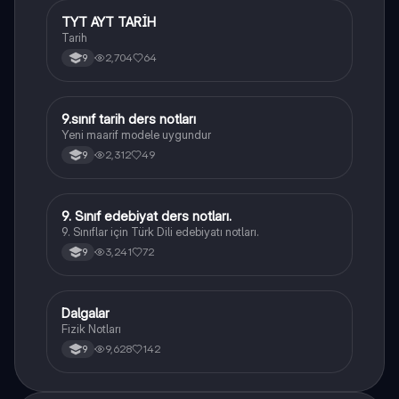
TYT AYT TARİH
Tarih
Tarih
2,704
64
9
9.sınıf tarih ders notları
Tarih
Yeni maarif modele uygundur
2,312
49
9
9. Sınıf edebiyat ders notları.
Türk Dili ve Edebiyatı
9. Sınıflar için Türk Dili edebiyatı notları.
3,241
72
9
Dalgalar
Fizik
Fizik Notları
9,628
142
9