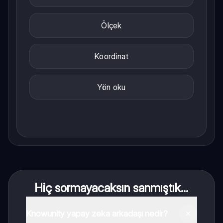
Ölçek
Koordinat
Yön oku
Hiç sormayacaksın sanmıştık...
Knowunity yapay zeka arkadaşı nedir?