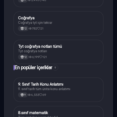
9
Coğrafya
Coğrafya
Coğrafya tyt için tekrar
782
21
12
Tyt coğrafya notları tümü
Coğrafya
Tyt coğrafya notları
6,199
121
12
En popüler içerikler
9
9. Sınıf Tarih Konu Anlatımı
Tarih
9. sınıf tarih tüm ünite konu anlatımı
4,333
69
9
8.sınıf matematik
Matematik