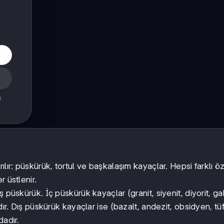
ş
lır: püskürük, tortul ve başkalaşım kayaçlar. Hepsi farklı öz
 üstlenir.
dış püskürük. İç püskürük kayaçlar (granit, siyenit, diyorit, g
dır. Dış püskürük kayaçlar ise (bazalt, andezit, obsidyen, tüf
dadır.