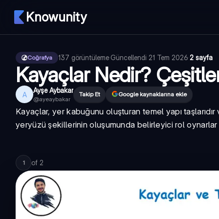
Knowunity
137
görüntüleme
·
Güncellendi
21 Tem 2026
·
2 sayfa
Coğrafya
Kayaçlar Nedir? Çeşitleri
Ayşe Aybakar
A
Takip Et
Google kaynaklarına ekle
@
ayeaybakar
Kayaçlar, yer kabuğunu oluşturan temel yapı taşlarıdır v
yeryüzü şekillerinin oluşumunda belirleyici rol oynarlar v
of
2
1