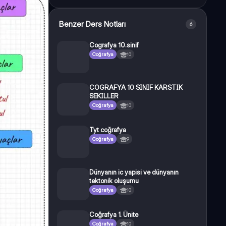
Benzer Ders Notları
6
Cografya 10.sinif
Coğrafya
10
COGRAFYA 10 SINIF KARSTIK
SEKILLER
Coğrafya
10
Tyt coğrafya
Coğrafya
9
Dünyanın ic yapisi ve dünyanın
tektonik oluşumu
Coğrafya
10
Coğrafya 1. Ünite
Coğrafya
10