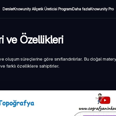
Dersler
Knowunity AI
İçerik Üreticisi Programı
Daha fazla
Knowunity Pro
 ve Özellikleri
e oluşum süreçlerine göre sınıflandırılırlar. Bu doğal matery
e farklı özelliklere sahiptirler.