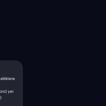
elliklere
abro) yer
)