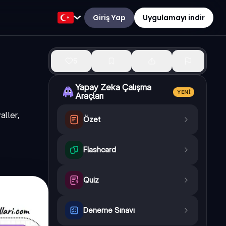
Giriş Yap
Uygulamayı indir
5
Yapay Zeka Çalışma
YENI
Araçları
aller,
Özet
Flashcard
Quiz
Deneme Sınavı