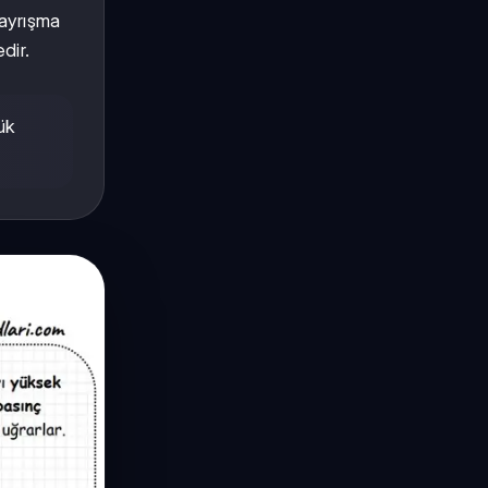
l ayrışma
dir.
ük