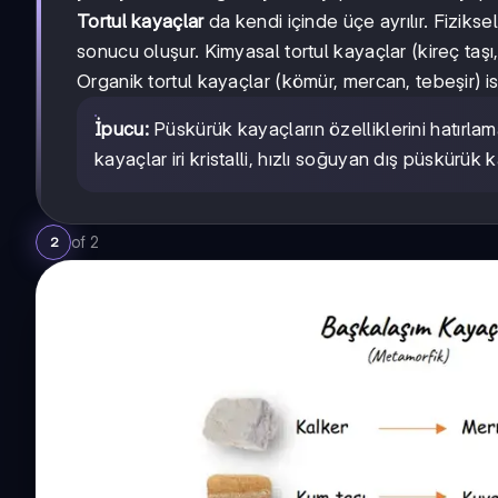
Tortul kayaçlar
da kendi içinde üçe ayrılır. Fiziksel 
sonucu oluşur. Kimyasal tortul kayaçlar (kireç taşı,
Organik tortul kayaçlar (kömür, mercan, tebeşir) is
İpucu:
Püskürük kayaçların özelliklerini hatırl
kayaçlar iri kristalli, hızlı soğuyan dış püskürük ka
of
2
2