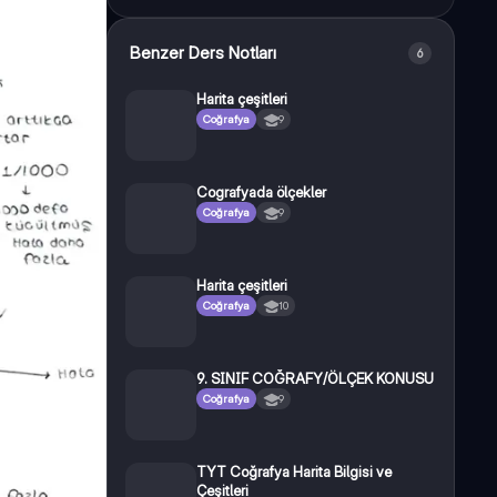
Benzer Ders Notları
6
Harita çeşitleri
Coğrafya
9
Cografyada ölçekler
Coğrafya
9
Harita çeşitleri
Coğrafya
10
9. SINIF COĞRAFY/ÖLÇEK KONUSU
Coğrafya
9
TYT Coğrafya Harita Bilgisi ve
Çeşitleri