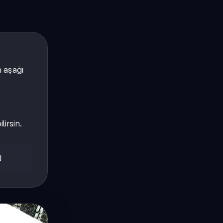
n aşağı
lirsin.
!