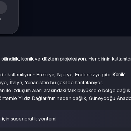
ş
:
silindirik
,
konik
ve
düzlem projeksiyon
. Her birinin kullanıld
e kullanılıyor - Brezilya, Nijerya, Endonezya gibi.
Konik
iye, İtalya, Yunanistan bu şekilde haritalanıyor.
an ile izdüşüm alanı arasındaki fark büyükse o bölge dağlı
yöntemle Yıldız Dağları'nın neden dağlık, Güneydoğu Anad
i için süper pratik yöntem!