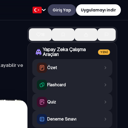
Giriş Yap
Uygulamayı indir
18
Yapay Zeka Çalışma
YENI
Araçları
ayabilir ve
Özet
Flashcard
Quiz
Deneme Sınavı