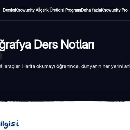
Dersler
Knowunity AI
İçerik Üreticisi Programı
Daha fazla
Knowunity Pro
Coğrafya Ders Notları
li araçlar. Harita okumayı öğrenince, dünyanın her yerini anl