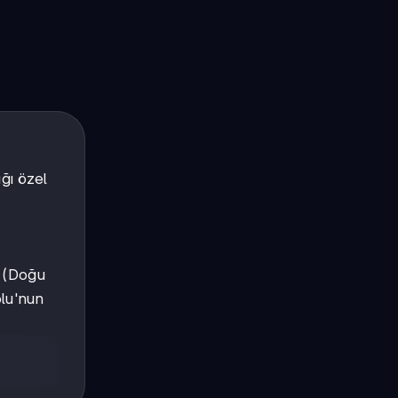
ığı özel
k (Doğu
olu'nun