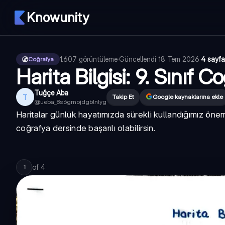
Knowunity
1.607
görüntüleme
·
Güncellendi
18 Tem 2026
·
4 sayfa
Coğrafya
Harita Bilgisi: 9. Sınıf 
Tuğçe Aba
T
Takip Et
Google kaynaklarına ekle
@
ueba_8s6gmojdgblnlyg
Haritalar günlük hayatımızda sürekli kullandığımız önem
coğrafya dersinde başarılı olabilirsin.
of
4
1