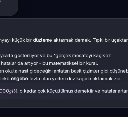
ş
nyayı küçük bir
düzlem
e aktarmak demek. Tıpkı bir uçakta
sayılarla gösteriliyor ve bu "gerçek mesafeyi kaç kez
hatalar da artıyor - bu matematiksel bir kural.
en okula nasıl gideceğini anlatan basit çizimler gibi düşünebi
çünkü
engebe
fazla olan yerleri düz kağıda aktarmak zor.
0000
0000
, o kadar çok küçültülmüş demektir ve hatalar artar
g
ibi