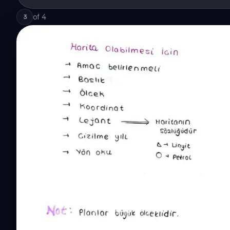
of
4
3