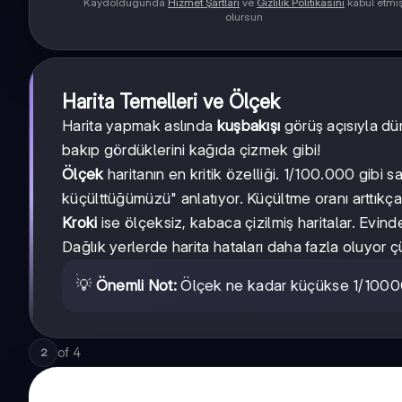
Kaydolduğunda
Hizmet Şartları
ve
Gizlilik Politikasını
kabul etmi
olursun
Harita Temelleri ve Ölçek
Harita yapmak aslında
kuşbakışı
görüş açısıyla dü
bakıp gördüklerini kağıda çizmek gibi!
Ölçek
haritanın en kritik özelliği. 1/100.000 gibi 
küçülttüğümüzü" anlatıyor. Küçültme oranı arttıkça 
Kroki
ise ölçeksiz, kabaca çizilmiş haritalar. Evind
Dağlık yerlerde harita hataları daha fazla oluyor 
1/100
1/100
💡
Önemli Not:
Ölçek ne kadar küçükse
gibi
of
4
2