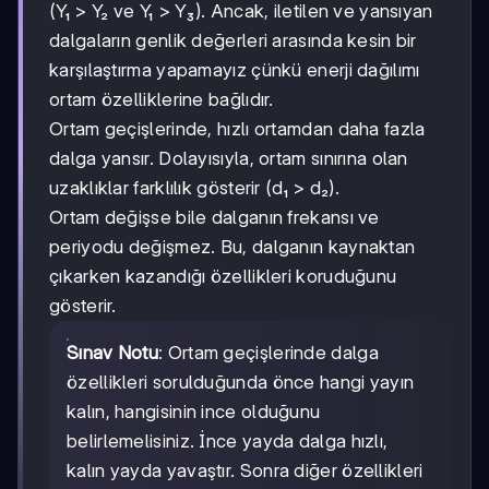
x₃
(Y₁ > Y₂ ve Y₁ > Y₃). Ancak, iletilen ve yansıyan
dalgaların genlik değerleri arasında kesin bir
karşılaştırma yapamayız çünkü enerji dağılımı
ortam özelliklerine bağlıdır.
Ortam geçişlerinde, hızlı ortamdan daha fazla
dalga yansır. Dolayısıyla, ortam sınırına olan
uzaklıklar farklılık gösterir (d₁ > d₂).
Ortam değişse bile dalganın frekansı ve
periyodu değişmez. Bu, dalganın kaynaktan
çıkarken kazandığı özellikleri koruduğunu
gösterir.
Sınav Notu
: Ortam geçişlerinde dalga
özellikleri sorulduğunda önce hangi yayın
kalın, hangisinin ince olduğunu
belirlemelisiniz. İnce yayda dalga hızlı,
kalın yayda yavaştır. Sonra diğer özellikleri