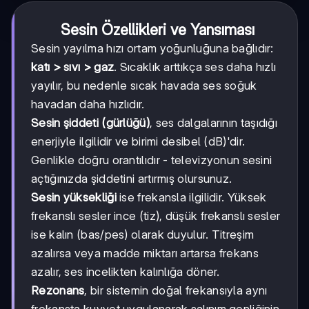
Sesin Özellikleri ve Yansıması
Sesin yayılma hızı ortam yoğunluğuna bağlıdır:
katı > sıvı > gaz
. Sıcaklık arttıkça ses daha hızlı
yayılır, bu nedenle sıcak havada ses soğuk
havadan daha hızlıdır.
Sesin şiddeti (gürlüğü)
, ses dalgalarının taşıdığı
enerjiyle ilgilidir ve birimi desibel (dB)'dir.
Genlikle doğru orantılıdır - televizyonun sesini
açtığınızda şiddetini artırmış olursunuz.
Sesin yüksekliği
ise frekansla ilgilidir. Yüksek
frekanslı sesler ince (tiz), düşük frekanslı sesler
ise kalın (bas/pes) olarak duyulur. Titreşim
azalırsa veya madde miktarı artarsa frekans
azalır, ses incelikten kalınlığa döner.
Rezonans
, bir sistemin doğal frekansıyla aynı
frekansta kuvvet uygulanarak salınım genliğinin