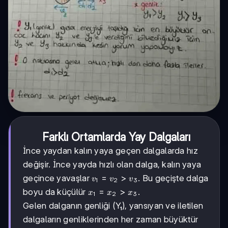
Farklı Ortamlarda Yay Dalgaları
İnce yaydan kalın yaya geçen dalgalarda hız
değişir. İnce yayda hızlı olan dalga, kalın yaya
v₁
=
>
geçince yavaşlar
. Bu geçişte dalga
v
v
v
1
2
3
=
x₁
=
>
boyu da küçülür
.
x
x
x
1
2
3
v₂
=
Gelen dalganın genliği (Y₁), yansıyan ve iletilen
>
x₂
v₃
dalgaların genliklerinden her zaman büyüktür
>