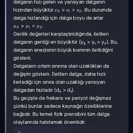
dalganın hızı gelen ve yansıyan dalganın
v₃
>
=
hızından büyüktür
. Bu durumda
v
v
v
3
1
2
>
dalga hızlandığı için dalga boyu da artar
v₁
x₃
>
=
.
x
x
x
=
3
1
2
>
v₂
Genlik değerleri karşılaştırıldığında, iletilen
x₁
dalganın genliği en büyüktür (y₃ > y₁ > y₂). Bu,
=
x₂
dalganın enerjisinin büyük kısmının iletildiğini
gösterir.
Dalgaların ortam sınırına olan uzaklıkları da
değişim gösterir. İletilen dalga, daha hızlı
ilerlediği için sınıra olan uzaklığı yansıyan
dalgadan fazladır (d₂ > d₁).
Bu geçişte de frekans ve periyot değişmez
çünkü bunlar sadece kaynağın özelliklerine
bağlıdır. Bu temel fizik prensibini tüm dalga
olaylarında hatırlamak önemlidir.