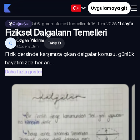
Uygulamaya git
509
görüntüleme
·
Güncellendi
16 Tem 2026
·
11 sayfa
Coğrafya
Fiziksel Dalgaların Temelleri
Özgen Yıldırım
Ö
Takip Et
@
zgenyldrm
Fizik dersinde karşımıza çıkan dalgalar konusu, günlük
hayatımızda her an...
Daha fazla göster