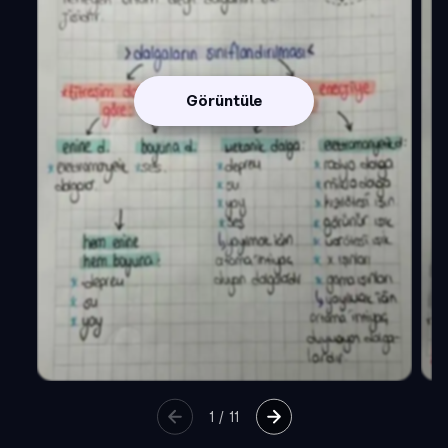
Görüntüle
1
/
11