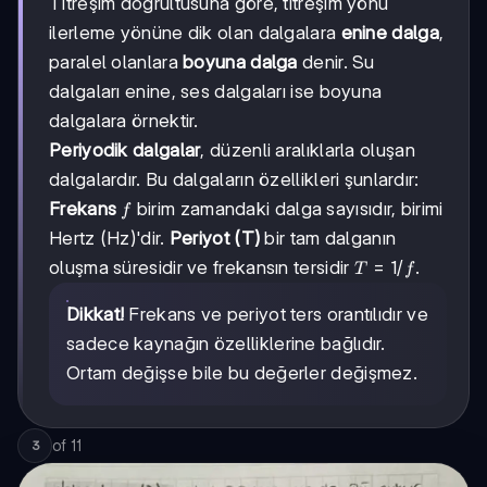
Titreşim doğrultusuna göre, titreşim yönü
ilerleme yönüne dik olan dalgalara
enine dalga
,
paralel olanlara
boyuna dalga
denir. Su
dalgaları enine, ses dalgaları ise boyuna
dalgalara örnektir.
Periyodik dalgalar
, düzenli aralıklarla oluşan
dalgalardır. Bu dalgaların özellikleri şunlardır:
f
Frekans
birim zamandaki dalga sayısıdır, birimi
f
Hertz (Hz)'dir.
Periyot (T)
bir tam dalganın
T=1/f
=
1/
oluşma süresidir ve frekansın tersidir
.
T
f
Dikkat!
Frekans ve periyot ters orantılıdır ve
sadece kaynağın özelliklerine bağlıdır.
Ortam değişse bile bu değerler değişmez.
of
11
3