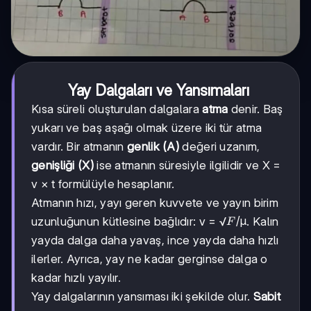
Yay Dalgaları ve Yansımaları
Kısa süreli oluşturulan dalgalara
atma
denir. Baş
yukarı ve baş aşağı olmak üzere iki tür atma
vardır. Bir atmanın
genlik (A)
değeri uzanım,
genişliği (X)
ise atmanın süresiyle ilgilidir ve X =
v × t formülüyle hesaplanır.
Atmanın hızı, yayı geren kuvvete ve yayın birim
F/
/µ
uzunluğunun kütlesine bağlıdır: v = √
. Kalın
F
µ
yayda dalga daha yavaş, ince yayda daha hızlı
ilerler. Ayrıca, yay ne kadar gerginse dalga o
kadar hızlı yayılır.
Yay dalgalarının yansıması iki şekilde olur.
Sabit