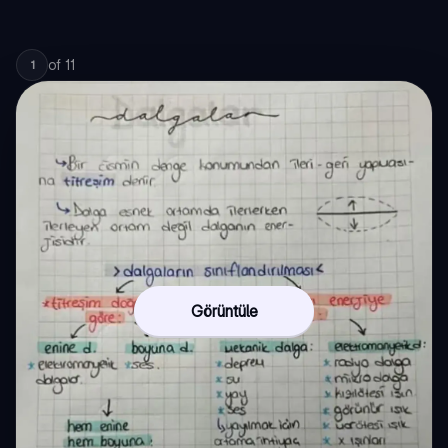
of
11
1
Görüntüle