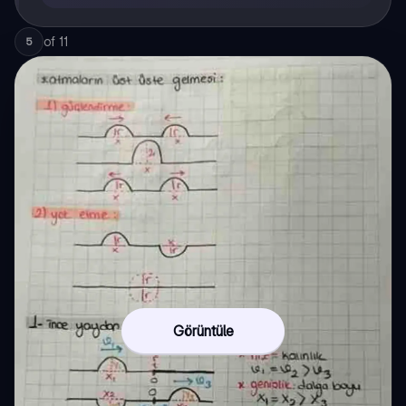
of
11
5
Görüntüle