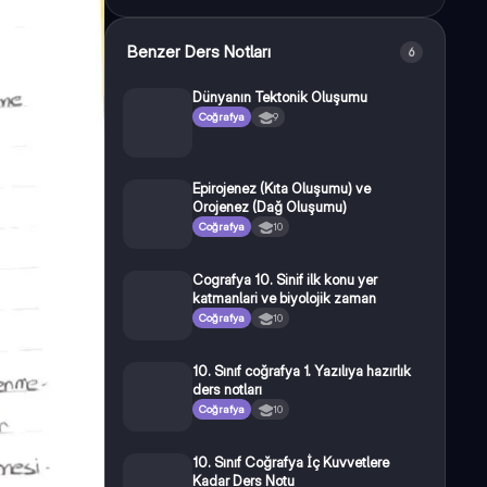
Benzer Ders Notları
6
Dünyanın Tektonik Oluşumu
Coğrafya
9
Epirojenez (Kıta Oluşumu) ve
Orojenez (Dağ Oluşumu)
Coğrafya
10
Cografya 10. Sinif ilk konu yer
katmanlari ve biyolojik zaman
Coğrafya
10
10. Sınıf coğrafya 1. Yazılıya hazırlık
ders notları
Coğrafya
10
10. Sınıf Coğrafya İç Kuvvetlere
Kadar Ders Notu