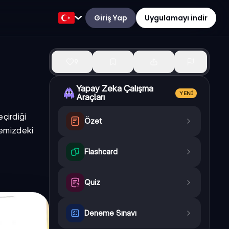
Giriş Yap
Uygulamayı indir
9
Yapay Zeka Çalışma
YENI
Araçları
çirdiği
Özet
remizdeki
Flashcard
Quiz
Deneme Sınavı