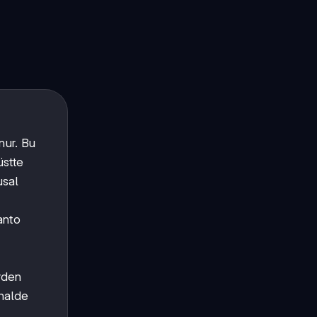
unur. Bu
üstte
sal
anto
erden
 halde