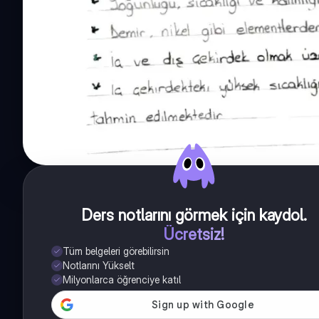
Ders notlarını görmek için kaydol
.
Ücretsiz!
Tüm belgeleri görebilirsin
Notlarını Yükselt
Milyonlarca öğrenciye katıl