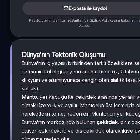
E-posta ile kaydol
Kaydolduğunda
Hizmet Şartları
ve
Gizlilik Politikasını
kabul etmi
olursun
Dünya'nın Tektonik Oluşumu
Dünya'nın iç yapısı, birbirinden farklı özelliklere 
katmanın kalınlığı okyanusların altında az, kıtaların
silisyum ve alüminyumca zengin olan
sial
(kıtasal
kabuk).
Manto
, yer kabuğu ile çekirdek arasında yer alı
olmak üzere ikiye ayrılır. Mantonun üst kısmında 
hareketlerin temel nedenidir. Mantonun yer kabuğun
Dünya'nın merkezinde bulunan
çekirdek
, en sıca
oluşan çekirdek, iç ve dış çekirdek olarak ikiye ay
olmasına neden olur.