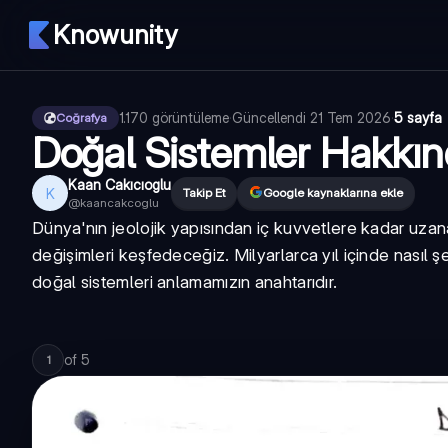
Knowunity
1.170
görüntüleme
·
Güncellendi
21 Tem 2026
·
5 sayfa
Coğrafya
Doğal Sistemler Hakkınd
Kaan Cakıcıoglu
K
Takip Et
Google kaynaklarına ekle
@
kaancakcoglu
Dünya'nın jeolojik yapısından iç kuvvetlere kadar uzan
değişimleri keşfedeceğiz. Milyarlarca yıl içinde nasıl 
doğal sistemleri anlamamızın anahtarıdır.
of
5
1