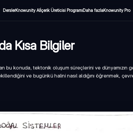
Dersler
Knowunity AI
İçerik Üreticisi Programı
Daha fazla
Knowunity Pro
a Kısa Bilgiler
an bu konuda, tektonik oluşum süreçlerini ve dünyamızın ge
şekillendiğini ve bugünkü halini nasıl aldığını öğrenmek, çev