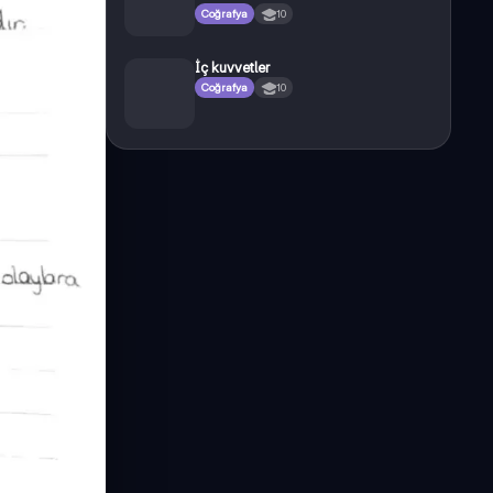
Coğrafya
10
İç kuvvetler
Coğrafya
10