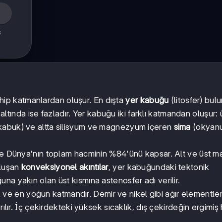
ş
sahip katmanlardan oluşur. En dışta
yer kabuğu
(litosfer) bul
 altında ise fazladır. Yer kabuğu iki farklı katmandan oluşur: 
 kabuk) ve altta silisyum ve magnezyum içeren
sima
(okyanu
r ve Dünya'nın toplam hacminin %84'ünü kapsar. Alt ve üst m
oluşan
konveksiyonel akıntılar
, yer kabuğundaki tektonik
a yakın olan üst kısmına astenosfer adı verilir.
k ve en yoğun katmandır. Demir ve nikel gibi ağır elementl
rılır. İç çekirdekteki yüksek sıcaklık, dış çekirdeğin ergimiş