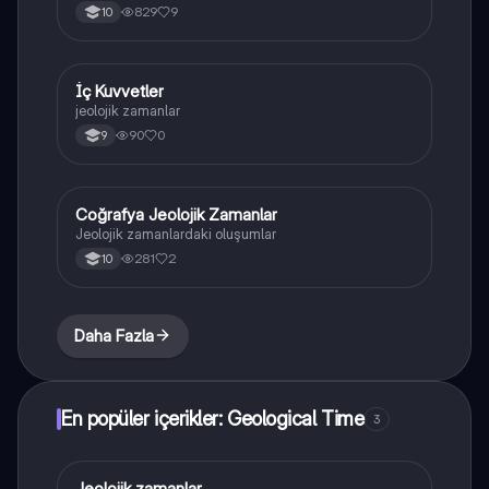
829
9
10
İç Kuvvetler
Coğrafya
jeolojik zamanlar
90
0
9
Coğrafya Jeolojik Zamanlar
Coğrafya
Jeolojik zamanlardaki oluşumlar
281
2
10
Daha Fazla
En popüler içerikler: Geological Time
3
Jeolojik zamanlar
Coğrafya