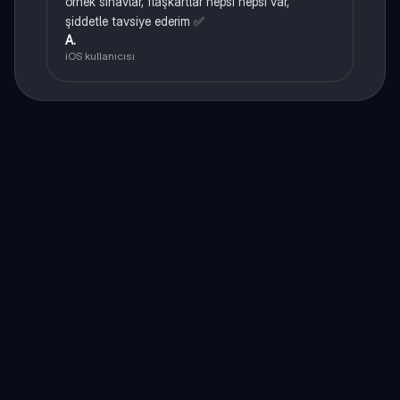
örnek sınavlar, flaşkartlar hepsi hepsi var,
şiddetle tavsiye ederim ✅
A.
iOS kullanıcısı