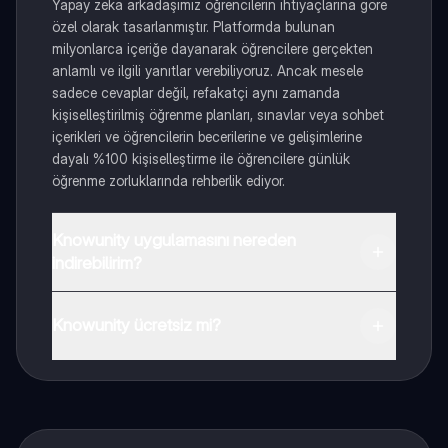
Yapay zeka arkadaşımız öğrencilerin ihtiyaçlarına göre
özel olarak tasarlanmıştır. Platformda bulunan
milyonlarca içeriğe dayanarak öğrencilere gerçekten
anlamlı ve ilgili yanıtlar verebiliyoruz. Ancak mesele
sadece cevaplar değil, refakatçi aynı zamanda
kişiselleştirilmiş öğrenme planları, sınavlar veya sohbet
içerikleri ve öğrencilerin becerilerine ve gelişimlerine
dayalı %100 kişiselleştirme ile öğrencilere günlük
öğrenme zorluklarında rehberlik ediyor.
Knowunity uygulamasını nereden
indirebilirim?
Uygulamayı Google Play Store ve Apple App Store'dan
indirebilirsiniz.
Knowunity ücretsiz mi?
Knowunity uygulaması ücretsiz! Uygulamamız çok
yakında indirmeye hazır olacak, bekle bizi. 💙