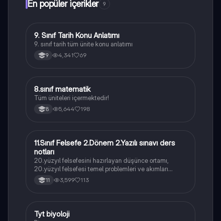
En popüler içerikler
9
9. Sınıf Tarih Konu Anlatımı
Tarih
9. sınıf tarih tüm ünite konu anlatımı
4,341
69
9
8.sınıf matematik
Matematik
Tüm üniteleri içermektedir!
5,644
198
8
11.Sınıf Felsefe 2.Dönem 2.Yazılı sınavı ders
Felsefe
notları
20.yüzyıl felsefesini hazırlayan düşünce ortamı,
20.yüzyıl felsefesi temel problemleri ve akımları
konularını içermektedir
3,599
113
11
Tyt biyoloji
Biyoloji