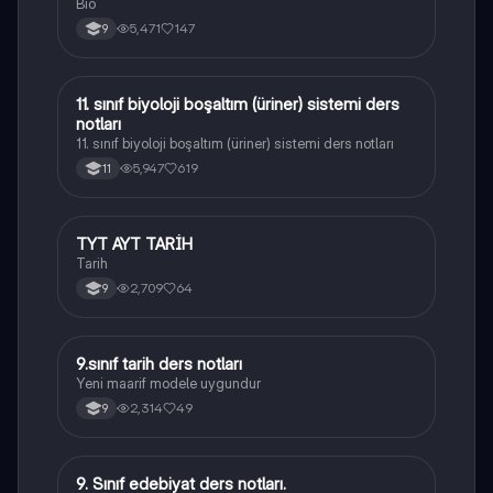
Bio
5,471
147
9
11. sınıf biyoloji boşaltım (üriner) sistemi ders
Biyoloji
notları
11. sınıf biyoloji boşaltım (üriner) sistemi ders notları
5,947
619
11
TYT AYT TARİH
Tarih
Tarih
2,709
64
9
9.sınıf tarih ders notları
Tarih
Yeni maarif modele uygundur
2,314
49
9
9. Sınıf edebiyat ders notları.
Türk Dili ve Edebiyatı