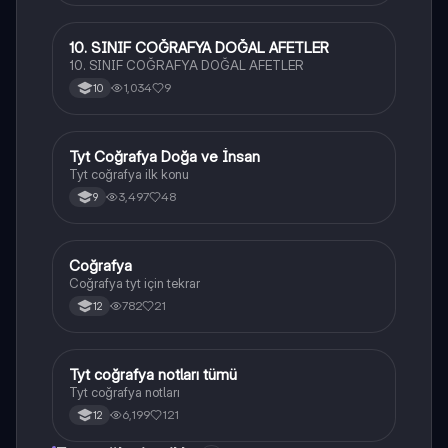
10. SINIF COĞRAFYA DOĞAL AFETLER
Coğrafya
10. SINIF COĞRAFYA DOĞAL AFETLER
1,034
9
10
Tyt Coğrafya Doğa ve İnsan
Coğrafya
Tyt coğrafya ilk konu
3,497
48
9
Coğrafya
Coğrafya
Coğrafya tyt için tekrar
782
21
12
Tyt coğrafya notları tümü
Coğrafya
Tyt coğrafya notları
6,199
121
12