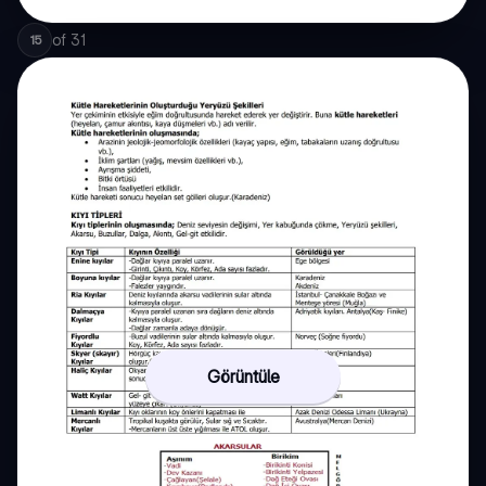
of
31
15
Görüntüle