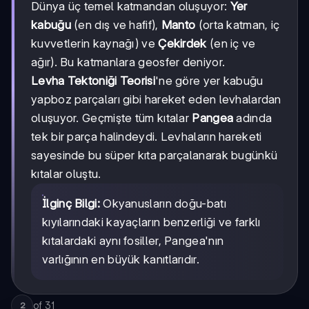
Dünya üç temel katmandan oluşuyor:
Yer
kabuğu
(en dış ve hafif),
Manto
(orta katman, iç
kuvvetlerin kaynağı) ve
Çekirdek
(en iç ve
ağır). Bu katmanlara geosfer deniyor.
Levha Tektoniği Teorisi
'ne göre yer kabuğu
yapboz parçaları gibi hareket eden levhalardan
oluşuyor. Geçmişte tüm kıtalar
Pangea
adında
tek bir parça halindeydi. Levhaların hareketi
sayesinde bu süper kıta parçalanarak bugünkü
kıtalar oluştu.
İlginç Bilgi:
Okyanusların doğu-batı
kıyılarındaki kayaçların benzerliği ve farklı
kıtalardaki aynı fosiller, Pangea'nın
varlığının en büyük kanıtlarıdır.
of
31
2