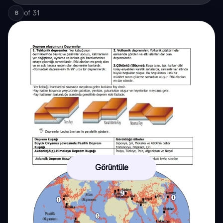
of
31
8
Görüntüle