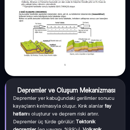
Depremler ve Oluşum Mekanizması
Depremler yer kabuğundaki gerilimler sonucu
kayaçların kırılmasıyla oluşur. Kırık alanlar
fay
hatları
nı oluşturur ve deprem riski artırır.
Depremler üç türde görülür:
Tektonik
depremler
(en yaygını, %99'u),
Volkanik