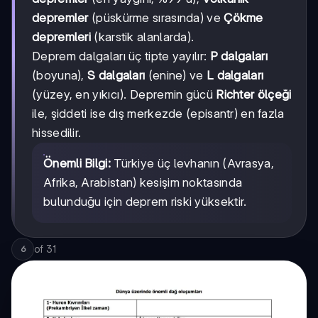
depremler
(püskürme sırasında) ve
Çökme
depremleri
(karstik alanlarda).
Deprem dalgaları üç tipte yayılır:
P dalgaları
(boyuna),
S dalgaları
(enine) ve
L dalgaları
(yüzey, en yıkıcı). Depremin gücü
Richter ölçeği
ile, şiddeti ise dış merkezde (episantr) en fazla
hissedilir.
Önemli Bilgi:
Türkiye üç levhanın (Avrasya,
Afrika, Arabistan) kesişim noktasında
bulunduğu için deprem riski yüksektir.
of
31
6