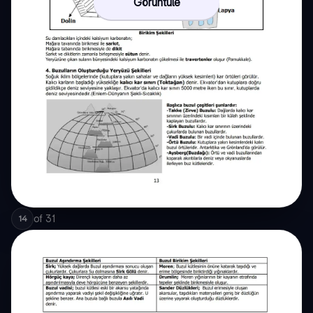
Görüntüle
of
31
14