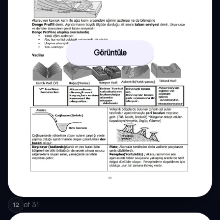
Görüntüle
of
31
12