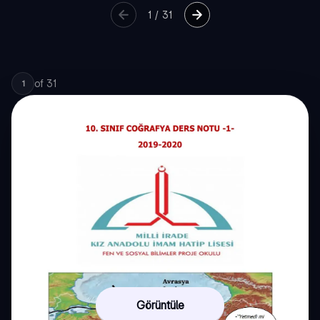
1
/
31
of
31
1
Görüntüle