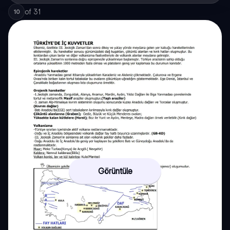
of
31
10
Görüntüle