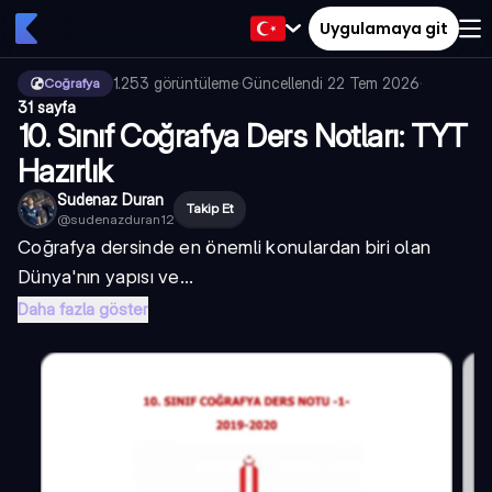
Uygulamaya git
1.253
görüntüleme
·
Güncellendi
22 Tem 2026
·
Coğrafya
31 sayfa
10. Sınıf Coğrafya Ders Notları: TYT
Hazırlık
Sudenaz Duran
Takip Et
@
sudenazduran12
Coğrafya dersinde en önemli konulardan biri olan
Dünya'nın yapısı ve...
Daha fazla göster