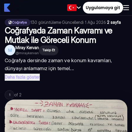
Uygulamaya git
130
görüntüleme
·
Güncellendi
1 Ağu 2026
·
2 sayfa
Coğrafya
Coğrafyada Zaman Kavramı ve
Mutlak ile Göreceli Konum
Miray Kervan
M
Takip Et
@
miraykervan
Coğrafya dersinde zaman ve konum kavramları,
dünyayı anlamamız için temel...
Daha fazla göster
of
2
1