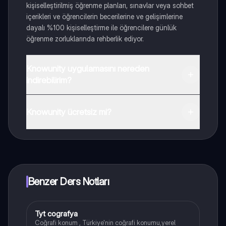
kişiselleştirilmiş öğrenme planları, sınavlar veya sohbet
içerikleri ve öğrencilerin becerilerine ve gelişimlerine
dayalı %100 kişiselleştirme ile öğrencilere günlük
öğrenme zorluklarında rehberlik ediyor.
Knowunity uygulamasını nereden
indirebilirim?
Uygulamayı Google Play Store ve Apple App Store'dan
indirebilirsiniz.
Knowunity ücretsiz mi?
Knowunity uygulaması ücretsiz! Uygulamamız çok
yakında indirmeye hazır olacak, bekle bizi. 💙
Benzer Ders Notları
Tyt cografya
Tarih
Coğrafi konum , Türkiye'nin coğrafi konumu,yerel