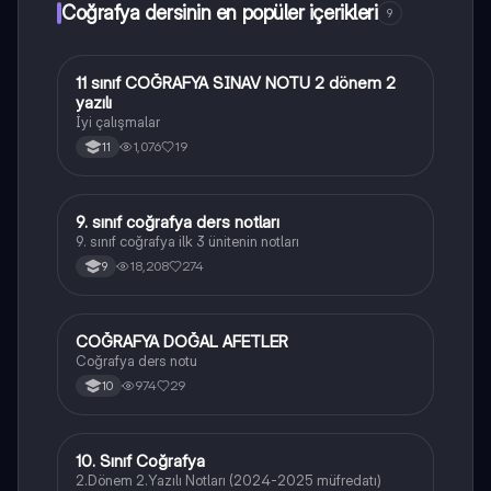
Coğrafya dersinin en popüler içerikleri
9
11 sınıf COĞRAFYA SINAV NOTU 2 dönem 2
Coğrafya
yazılı
İyi çalışmalar
1,076
19
11
9. sınıf coğrafya ders notları
Coğrafya
9. sınıf coğrafya ilk 3 ünitenin notları
18,208
274
9
COĞRAFYA DOĞAL AFETLER
Coğrafya
Coğrafya ders notu
974
29
10
10. Sınıf Coğrafya
Coğrafya
2.Dönem 2.Yazılı Notları (2024-2025 müfredatı)