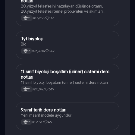
notları
20.yüzyıl felsefesini hazırlayan düşünce ortamı,
20.yüzyıl felsefesi temel problemleri ve akımları
konularını içermektedir
3,599
113
11
Tyt biyoloji
Biyoloji
Bio
5,484
147
9
11. sınıf biyoloji boşaltım (üriner) sistemi ders
Biyoloji
notları
11. sınıf biyoloji boşaltım (üriner) sistemi ders notları
5,947
619
11
9.sınıf tarih ders notları
Tarih
Yeni maarif modele uygundur
2,317
49
9