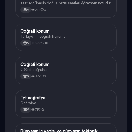
saatler,güneşin doğuş batış saatleri öğretmen notudur
216
0
9
Coğrafi konum
Coğrafya
Türkiye'nin coğrafi konumu
322
10
9
Coğrafi konum
Coğrafya
9. Sınıf coğrafya
377
2
9
Tyt coğrafya
Coğrafya
Coğrafya
71
2
9
Dünyanın ic yapisi ve dünyanın tektonik
Coğrafya