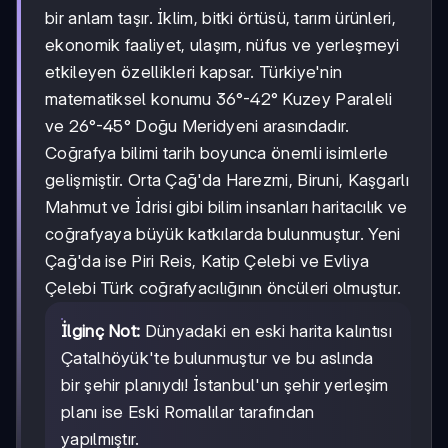
bir anlam taşır. İklim, bitki örtüsü, tarım ürünleri,
ekonomik faaliyet, ulaşım, nüfus ve yerleşmeyi
etkileyen özellikleri kapsar. Türkiye'nin
matematiksel konumu 36°-42° Kuzey Paraleli
ve 26°-45° Doğu Meridyeni arasındadır.
Coğrafya bilimi tarih boyunca önemli isimlerle
gelişmiştir. Orta Çağ'da Harezmi, Biruni, Kaşgarlı
Mahmut ve İdrisi gibi bilim insanları haritacılık ve
coğrafyaya büyük katkılarda bulunmuştur. Yeni
Çağ'da ise Piri Reis, Katip Çelebi ve Evliya
Çelebi Türk coğrafyacılığının öncüleri olmuştur.
İlginç Not:
Dünyadaki en eski harita kalıntısı
Çatalhöyük'te bulunmuştur ve bu aslında
bir şehir planıydı! İstanbul'un şehir yerleşim
planı ise Eski Romalılar tarafından
yapılmıştır.