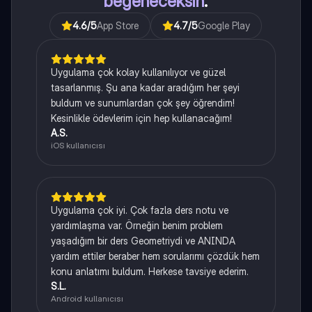
beğeneceksin
.
4.6
/5
App Store
4.7
/5
Google Play
Uygulama çok kolay kullanılıyor ve güzel
tasarlanmış. Şu ana kadar aradığım her şeyi
buldum ve sunumlardan çok şey öğrendim!
Kesinlikle ödevlerim için hep kullanacağım!
A.S.
iOS kullanıcısı
Uygulama çok iyi. Çok fazla ders notu ve
yardımlaşma var. Örneğin benim problem
yaşadığım bir ders Geometriydi ve ANINDA
yardım ettiler beraber hem sorularımı çözdük hem
konu anlatımı buldum. Herkese tavsiye ederim.
S.L.
Android kullanıcısı