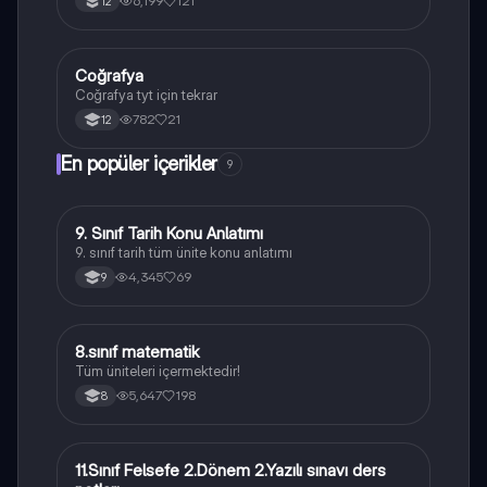
6,199
121
12
Coğrafya
Coğrafya
Coğrafya tyt için tekrar
782
21
12
En popüler içerikler
9
9. Sınıf Tarih Konu Anlatımı
Tarih
9. sınıf tarih tüm ünite konu anlatımı
4,345
69
9
8.sınıf matematik
Matematik
Tüm üniteleri içermektedir!
5,647
198
8
11.Sınıf Felsefe 2.Dönem 2.Yazılı sınavı ders
Felsefe