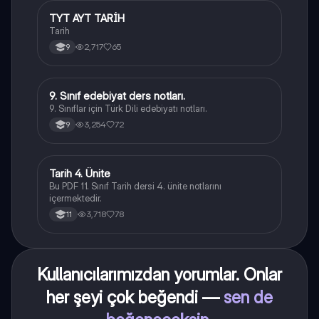
TYT AYT TARİH
Tarih
Tarih
2,717
65
9
9. Sınıf edebiyat ders notları.
Türk Dili ve Edebiyatı
9. Sınıflar için Türk Dili edebiyatı notları.
3,254
72
9
Tarih 4. Ünite
Tarih
Bu PDF 11. Sınıf Tarih dersi 4. ünite notlarını
içermektedir.
3,718
78
11
Kullanıcılarımızdan yorumlar. Onlar
her şeyi çok beğendi —
sen de