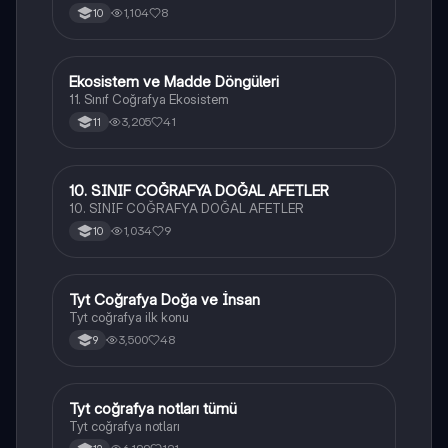
1,104
8
10
Ekosistem ve Madde Döngüleri
Coğrafya
11. Sınıf Coğrafya Ekosistem
3,205
41
11
10. SINIF COĞRAFYA DOĞAL AFETLER
Coğrafya
10. SINIF COĞRAFYA DOĞAL AFETLER
1,034
9
10
Tyt Coğrafya Doğa ve İnsan
Coğrafya
Tyt coğrafya ilk konu
3,500
48
9
Tyt coğrafya notları tümü
Coğrafya
Tyt coğrafya notları