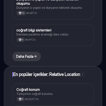
oluşumu
Dünyanın ic yapisi ve dünyanın tektonik olusumu
68
0
10
coğrafi bilgi sistemleri
Coğrafya
Derslere yardımcı el emeği ders notları
97
4
9
Daha Fazla
En popüler içerikler: Relative Location
1
Coğrafi konum
Coğrafya
Türkiye'nin coğrafi konumu
322
10
9