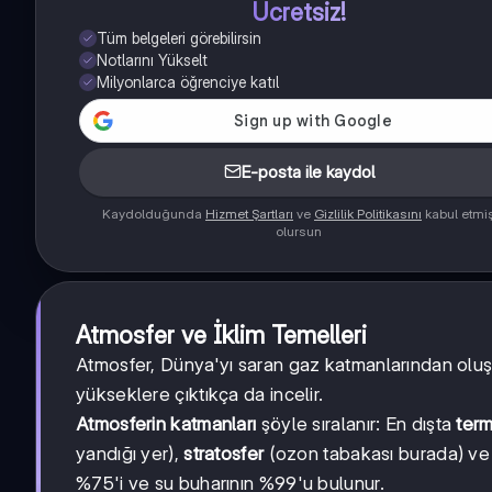
Ücretsiz!
Tüm belgeleri görebilirsin
Notlarını Yükselt
Milyonlarca öğrenciye katıl
E-posta ile kaydol
Kaydolduğunda
Hizmet Şartları
ve
Gizlilik Politikasını
kabul etmi
olursun
Atmosfer ve İklim Temelleri
Atmosfer, Dünya'yı saran gaz katmanlarından olu
yükseklere çıktıkça da incelir.
Atmosferin katmanları
şöyle sıralanır: En dışta
ter
yandığı yer),
stratosfer
(ozon tabakası burada) ve 
%75'i ve su buharının %99'u bulunur.