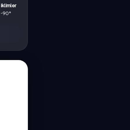
 iklimler
-90°