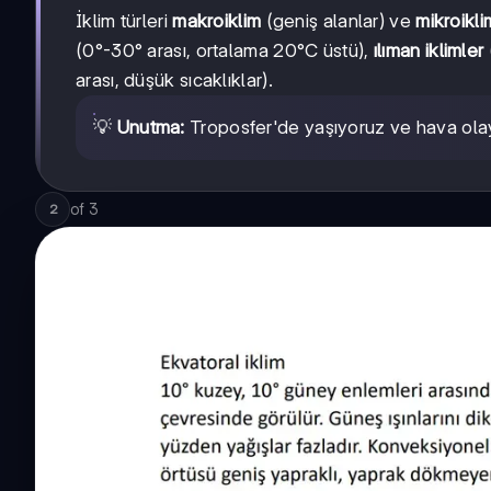
İklim türleri
makroiklim
(geniş alanlar) ve
mikroikli
(0°-30° arası, ortalama 20°C üstü),
ılıman iklimler
arası, düşük sıcaklıklar).
💡
Unutma:
Troposfer'de yaşıyoruz ve hava olay
of
3
2