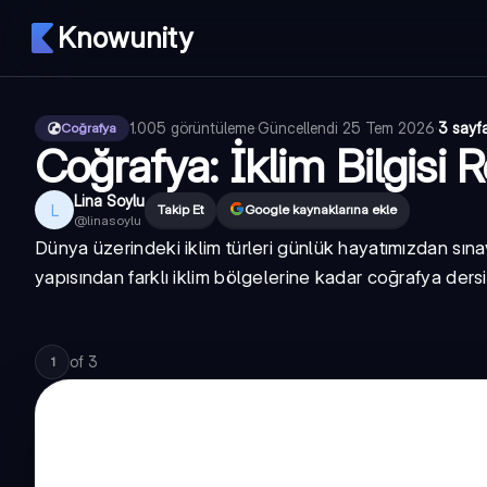
Knowunity
1.005
görüntüleme
·
Güncellendi
25 Tem 2026
·
3 sayf
Coğrafya
Coğrafya: İklim Bilgisi 
Lina Soylu
L
Takip Et
Google kaynaklarına ekle
@
linasoylu
Dünya üzerindeki iklim türleri günlük hayatımızdan sına
yapısından farklı iklim bölgelerine kadar coğrafya ders
of
3
1