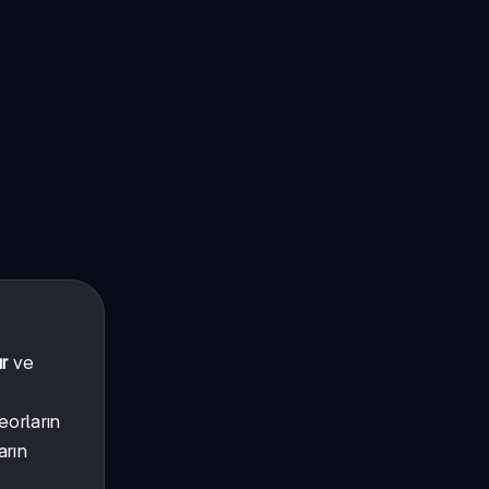
r
ve
orların
arın