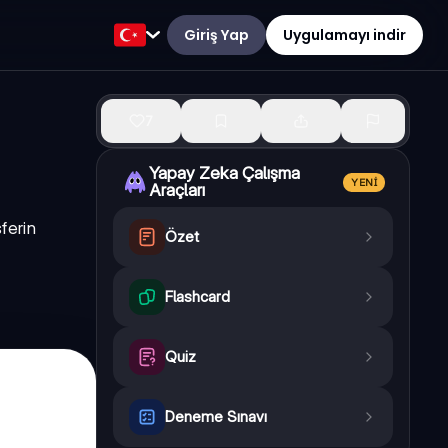
Giriş Yap
Uygulamayı indir
7
Yapay Zeka Çalışma
YENI
Araçları
ferin
Özet
Flashcard
Quiz
Deneme Sınavı