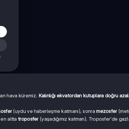
ş
şan hava küremiz.
Kalınlığı ekvatordan kutuplara doğru azalı
mosfer
(uydu ve haberleşme katmanı), sonra
mezosfer
(mete
en altta
troposfer
(yaşadığımız katman). Troposfer'de gazl