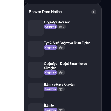
Benzer Ders Notları
6
Coğrafya ders notu
Coğrafya
10
Tyt 9. Sınıf Coğrafya İklim Tipleri
Coğrafya
9
Coğrafya - Doğal Sistemler ve
Süreçler
Coğrafya
9
İklim ve Hava Olayları
Coğrafya
9
İklimler
Coğrafya
9