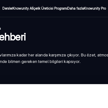
Dersler
Knowunity AI
İçerik Üreticisi Programı
Daha fazla
Knowunity Pro
a
Rehberi
vlarımıza kadar her alanda karşımıza çıkıyor. Bu özet, atmos
inde bilmen gereken temel bilgileri kapsıyor.