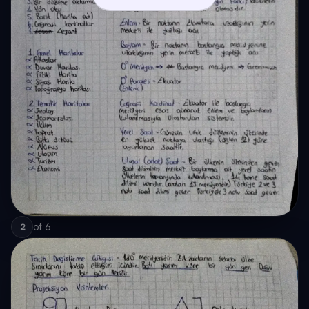
of
6
2