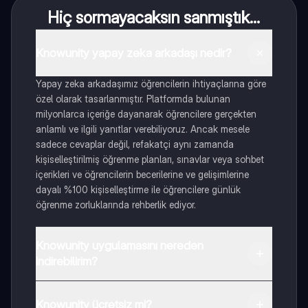
Hiç sormayacaksın sanmıştık...
Knowunity yapay zeka arkadaşı nedir?
Yapay zeka arkadaşımız öğrencilerin ihtiyaçlarına göre
özel olarak tasarlanmıştır. Platformda bulunan
milyonlarca içeriğe dayanarak öğrencilere gerçekten
anlamlı ve ilgili yanıtlar verebiliyoruz. Ancak mesele
sadece cevaplar değil, refakatçi aynı zamanda
kişiselleştirilmiş öğrenme planları, sınavlar veya sohbet
içerikleri ve öğrencilerin becerilerine ve gelişimlerine
dayalı %100 kişiselleştirme ile öğrencilere günlük
öğrenme zorluklarında rehberlik ediyor.
Knowunity uygulamasını nereden
indirebilirim?
Uygulamayı Google Play Store ve Apple App Store'dan
indirebilirsiniz.
Knowunity ücretsiz mi?