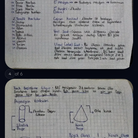
of
6
4