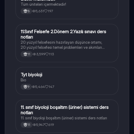
Tüm üniteleri içermektedir!
5,631
197
8
11.Sınıf Felsefe 2.Dönem 2.Yazılı sınavı ders
Felsefe
notları
20.yüzyıl felsefesini hazırlayan düşünce ortamı,
20.yüzyıl felsefesi temel problemleri ve akımları
konularını içermektedir
3,599
113
11
Tyt biyoloji
Biyoloji
Bio
5,464
147
9
11. sınıf biyoloji boşaltım (üriner) sistemi ders
Biyoloji
notları
11. sınıf biyoloji boşaltım (üriner) sistemi ders notları
5,947
619
11