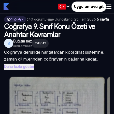
Uygulamaya git
340
görüntüleme
·
Güncellendi
25 Tem 2026
·
6 sayfa
Coğrafya
Coğrafya 9. Sınıf Konu Özeti ve
Anahtar Kavramlar
Buğlem naz
B
Takip Et
@
bulemnazz
Coğrafya dersinde haritalardan koordinat sistemine,
zaman dilimlerinden coğrafyanın dallarına kadar...
Daha fazla göster