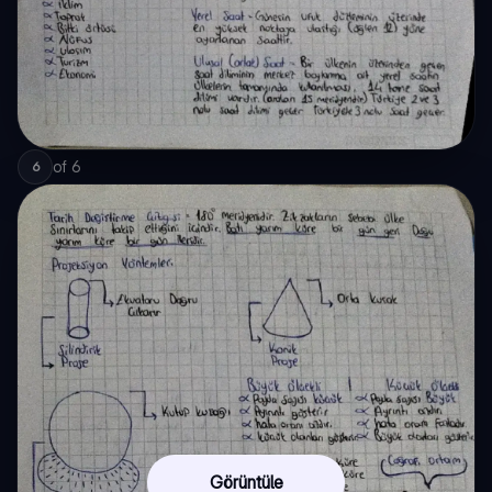
of
6
6
Görüntüle