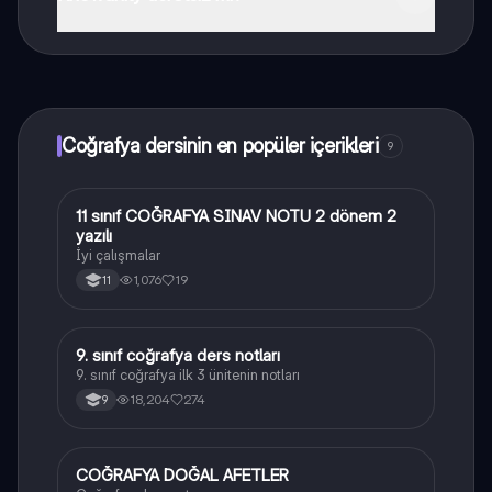
Knowunity uygulaması ücretsiz! Uygulamamız çok
yakında indirmeye hazır olacak, bekle bizi. 💙
Coğrafya dersinin en popüler içerikleri
9
11 sınıf COĞRAFYA SINAV NOTU 2 dönem 2
Coğrafya
yazılı
İyi çalışmalar
1,076
19
11
9. sınıf coğrafya ders notları
Coğrafya
9. sınıf coğrafya ilk 3 ünitenin notları
18,204
274
9
COĞRAFYA DOĞAL AFETLER
Coğrafya