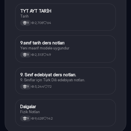
TYT AYT TARİH
Tarih
Tarih
2,708
64
9
9.sınıf tarih ders notları
Tarih
Yeni maarif modele uygundur
2,313
49
9
9. Sınıf edebiyat ders notları.
Türk Dili ve Edebiyatı
9. Sınıflar için Türk Dili edebiyatı notları.
3,244
72
9
Dalgalar
Fizik
Fizik Notları
9,628
142
9