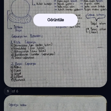
Görüntüle
of
6
5