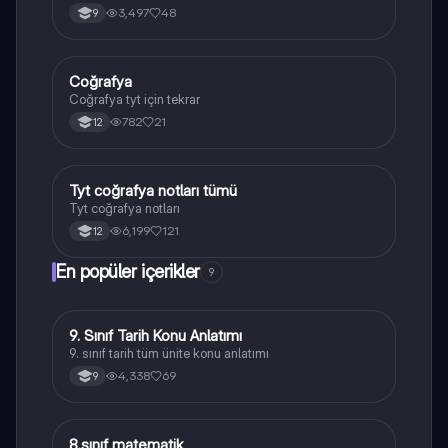
3,497
48
9
Coğrafya
Coğrafya
Coğrafya tyt için tekrar
782
21
12
Tyt coğrafya notları tümü
Coğrafya
Tyt coğrafya notları
6,199
121
12
En popüler içerikler
9
9. Sınıf Tarih Konu Anlatımı
Tarih
9. sınıf tarih tüm ünite konu anlatımı
4,338
69
9
8.sınıf matematik
Matematik