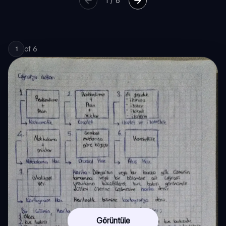
1
/
6
of
6
1
Görüntüle