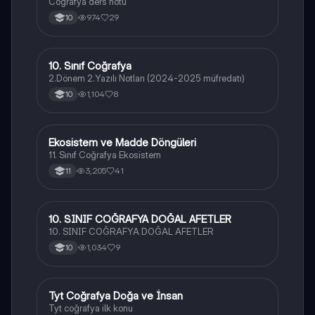
Coğrafya ders notu
974
29
10
10. Sınıf Coğrafya
Coğrafya
2.Dönem 2.Yazılı Notları (2024-2025 müfredatı)
1,104
8
10
Ekosistem ve Madde Döngüleri
Coğrafya
11. Sınıf Coğrafya Ekosistem
3,205
41
11
10. SINIF COĞRAFYA DOĞAL AFETLER
Coğrafya
10. SINIF COĞRAFYA DOĞAL AFETLER
1,034
9
10
Tyt Coğrafya Doğa ve İnsan
Coğrafya
Tyt coğrafya ilk konu