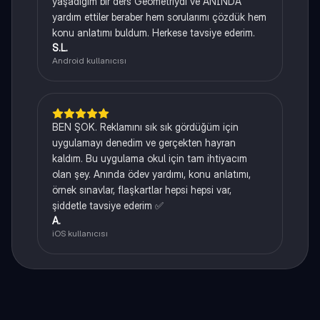
yaşadığım bir ders Geometriydi ve ANINDA
yardım ettiler beraber hem sorularımı çözdük hem
konu anlatımı buldum. Herkese tavsiye ederim.
S.L.
Android kullanıcısı
BEN ŞOK. Reklamını sık sık gördüğüm için
uygulamayı denedim ve gerçekten hayran
kaldım. Bu uygulama okul için tam ihtiyacım
olan şey. Anında ödev yardımı, konu anlatımı,
örnek sınavlar, flaşkartlar hepsi hepsi var,
şiddetle tavsiye ederim ✅
A.
iOS kullanıcısı