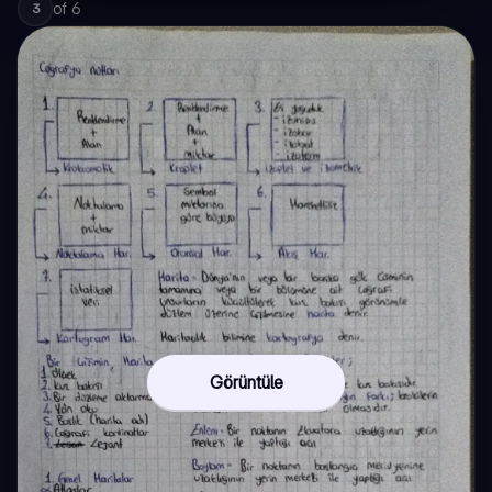
of
6
3
Görüntüle