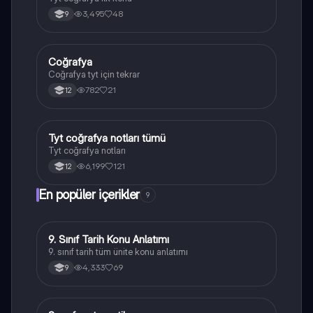
3,495
48
9
Coğrafya
Coğrafya
Coğrafya tyt için tekrar
782
21
12
Tyt coğrafya notları tümü
Coğrafya
Tyt coğrafya notları
6,199
121
12
En popüler içerikler
9
9. Sınıf Tarih Konu Anlatımı
Tarih
9. sınıf tarih tüm ünite konu anlatımı
4,333
69
9