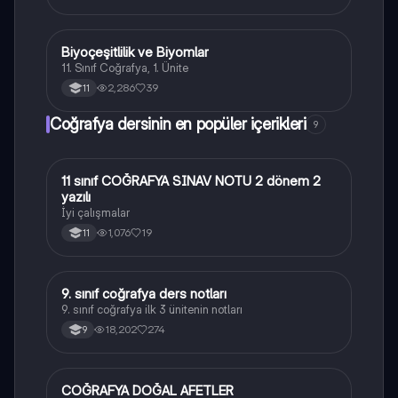
Biyoçeşitlilik ve Biyomlar
Coğrafya
11. Sınıf Coğrafya, 1. Ünite
2,286
39
11
Coğrafya dersinin en popüler içerikleri
9
11 sınıf COĞRAFYA SINAV NOTU 2 dönem 2
Coğrafya
yazılı
İyi çalışmalar
1,076
19
11
9. sınıf coğrafya ders notları
Coğrafya
9. sınıf coğrafya ilk 3 ünitenin notları
18,202
274
9
COĞRAFYA DOĞAL AFETLER
Coğrafya