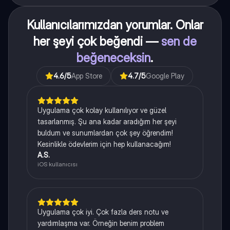
Kullanıcılarımızdan yorumlar. Onlar
her şeyi çok beğendi —
sen de
beğeneceksin
.
4.6
/5
App Store
4.7
/5
Google Play
Uygulama çok kolay kullanılıyor ve güzel
tasarlanmış. Şu ana kadar aradığım her şeyi
buldum ve sunumlardan çok şey öğrendim!
Kesinlikle ödevlerim için hep kullanacağım!
A.S.
iOS kullanıcısı
Uygulama çok iyi. Çok fazla ders notu ve
yardımlaşma var. Örneğin benim problem