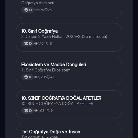
Coğrafya ders notu
974
29
10
10. Sınıf Coğrafya
Coğrafya
2.Dönem 2.Yazılı Notları (2024-2025 müfredatı)
1,104
8
10
Ekosistem ve Madde Döngüleri
Coğrafya
11. Sınıf Coğrafya Ekosistem
3,205
41
11
10. SINIF COĞRAFYA DOĞAL AFETLER
Coğrafya
10. SINIF COĞRAFYA DOĞAL AFETLER
1,034
9
10
Tyt Coğrafya Doğa ve İnsan
Coğrafya
Tyt coğrafya ilk konu