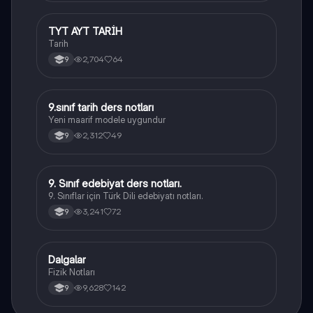
TYT AYT TARİH
Tarih
Tarih
2,704
64
9
9.sınıf tarih ders notları
Tarih
Yeni maarif modele uygundur
2,312
49
9
9. Sınıf edebiyat ders notları.
Türk Dili ve Edebiyatı
9. Sınıflar için Türk Dili edebiyatı notları.
3,241
72
9
Dalgalar
Fizik
Fizik Notları
9,628
142
9