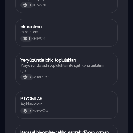
37
0
10
ekosistem
Coğrafya
ekosistem
89
1
11
Yeryüzünde bitki toplulukları
Coğrafya
Yeryüzünde bitki toplulukları ile ilgili konu anlatımı
içerir
108
10
10
BİYOMLAR
Coğrafya
Açıklayıcıdır
198
0
10
Karasal biyomlar-çalılık, yaprak döken orman,
Coğrafya