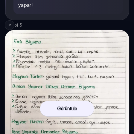
yapar!
of
3
2
Görüntüle