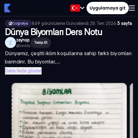
Uygulamaya git
869
görüntüleme
·
Güncellendi
28 Tem 2026
·
3 sayfa
Coğrafya
Dünya Biyomları Ders Notu
zeynsp
Z
Takip Et
@
zeddy
Dünyamız, çeşitli iklim koşullarına sahip farklı biyomları
barındırır. Bu biyomlar,...
Daha fazla göster