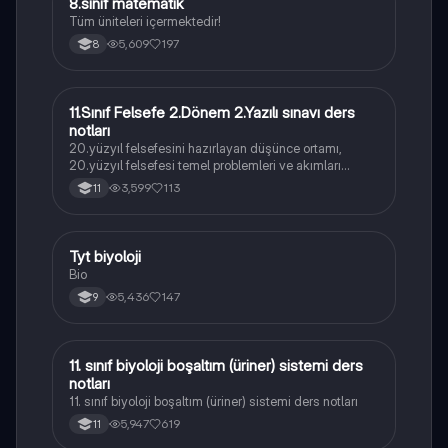
8.sınıf matematik
Matematik
Tüm üniteleri içermektedir!
5,609
197
8
11.Sınıf Felsefe 2.Dönem 2.Yazılı sınavı ders
Felsefe
notları
20.yüzyıl felsefesini hazırlayan düşünce ortamı,
20.yüzyıl felsefesi temel problemleri ve akımları
konularını içermektedir
3,599
113
11
Tyt biyoloji
Biyoloji
Bio
5,436
147
9
11. sınıf biyoloji boşaltım (üriner) sistemi ders
Biyoloji
notları
11. sınıf biyoloji boşaltım (üriner) sistemi ders notları
5,947
619
11