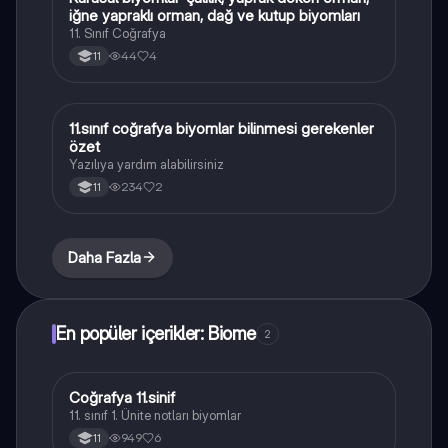
iğne yapraklı orman, dağ ve kutup biyomları
11. Sınıf Coğrafya
44
4
11
11.sınıf coğrafya biyomlar bilinmesi gerekenler
Coğrafya
özet
Yazılıya yardım alabilirsiniz
234
2
11
Daha Fazla
En popüler içerikler: Biome
2
Coğrafya 11.sinif
Coğrafya
11. sınıf 1. Ünite notları biyomlar
949
6
11