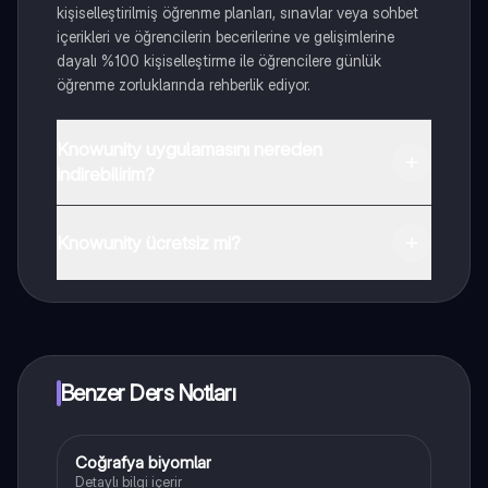
kişiselleştirilmiş öğrenme planları, sınavlar veya sohbet
içerikleri ve öğrencilerin becerilerine ve gelişimlerine
dayalı %100 kişiselleştirme ile öğrencilere günlük
öğrenme zorluklarında rehberlik ediyor.
Knowunity uygulamasını nereden
indirebilirim?
Uygulamayı Google Play Store ve Apple App Store'dan
indirebilirsiniz.
Knowunity ücretsiz mi?
Knowunity uygulaması ücretsiz! Uygulamamız çok
yakında indirmeye hazır olacak, bekle bizi. 💙
Benzer Ders Notları
Coğrafya biyomlar
Coğrafya
Detaylı bilgi içerir