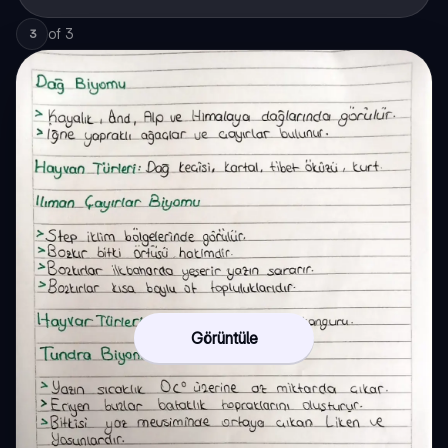
of
3
3
Görüntüle