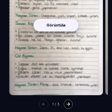
Görüntüle
1
/
3