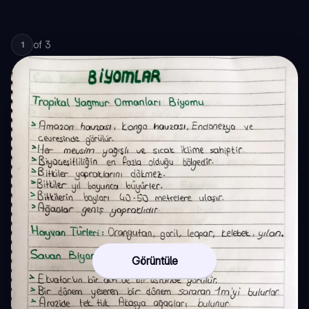
of
3
1
Görüntüle