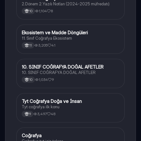
2.Dönem 2.Yazılı Notları (2024-2025 müfredatı)
1,104
8
10
Ekosistem ve Madde Döngüleri
Coğrafya
11. Sınıf Coğrafya Ekosistem
3,205
41
11
10. SINIF COĞRAFYA DOĞAL AFETLER
Coğrafya
10. SINIF COĞRAFYA DOĞAL AFETLER
1,034
9
10
Tyt Coğrafya Doğa ve İnsan
Coğrafya
Tyt coğrafya ilk konu
3,497
48
9
Coğrafya
Coğrafya
Coğrafya tyt için tekrar