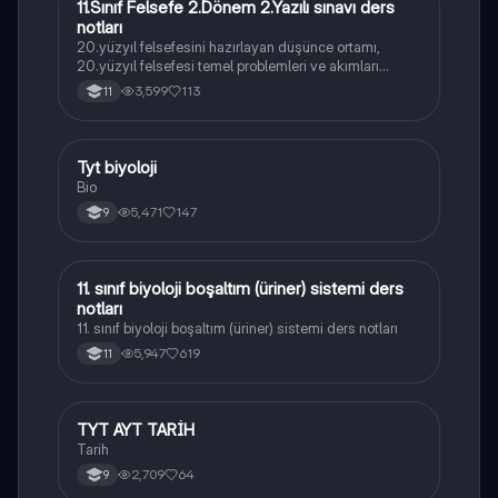
11.Sınıf Felsefe 2.Dönem 2.Yazılı sınavı ders
Felsefe
notları
20.yüzyıl felsefesini hazırlayan düşünce ortamı,
20.yüzyıl felsefesi temel problemleri ve akımları
konularını içermektedir
3,599
113
11
Tyt biyoloji
Biyoloji
Bio
5,471
147
9
11. sınıf biyoloji boşaltım (üriner) sistemi ders
Biyoloji
notları
11. sınıf biyoloji boşaltım (üriner) sistemi ders notları
5,947
619
11
TYT AYT TARİH
Tarih
Tarih
2,709
64
9