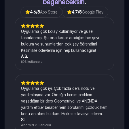
beğeneceksin
.
4.6
/5
App Store
4.7
/5
Google Play
Uygulama çok kolay kullanılıyor ve güzel
tasarlanmış. Şu ana kadar aradığım her şeyi
buldum ve sunumlardan çok şey öğrendim!
Kesinlikle ödevlerim için hep kullanacağım!
A.S.
iOS kullanıcısı
Uygulama çok iyi. Çok fazla ders notu ve
yardımlaşma var. Örneğin benim problem
yaşadığım bir ders Geometriydi ve ANINDA
yardım ettiler beraber hem sorularımı çözdük hem
konu anlatımı buldum. Herkese tavsiye ederim.
S.L.
Android kullanıcısı