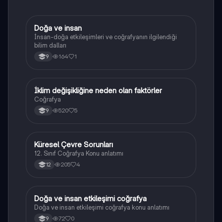
Doğa ve insan
Coğrafya
İnsan-doğa etkileşimleri ve coğrafyanın ilgilendiği
bilim dalları
164
1
9
İklim değişikliğine neden olan faktörler
Coğrafya
Coğrafya
520
5
9
Küresel Çevre Sorunları
Coğrafya
12. Sınıf Coğrafya Konu anlatımı
205
4
12
Doğa ve insan etkileşimi coğrafya
Coğrafya
Doğa ve insan etkileşimi coğrafya konu anlatımı
72
0
9