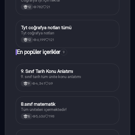
782
21
12
Tyt coğrafya notları tümü
Coğrafya
Tyt coğrafya notları
6,199
121
12
En popüler içerikler
9
9. Sınıf Tarih Konu Anlatımı
Tarih
9. sınıf tarih tüm ünite konu anlatımı
4,341
69
9
8
8.sınıf matematik
Matematik
Tüm üniteleri içermektedir!
5,636
198
8