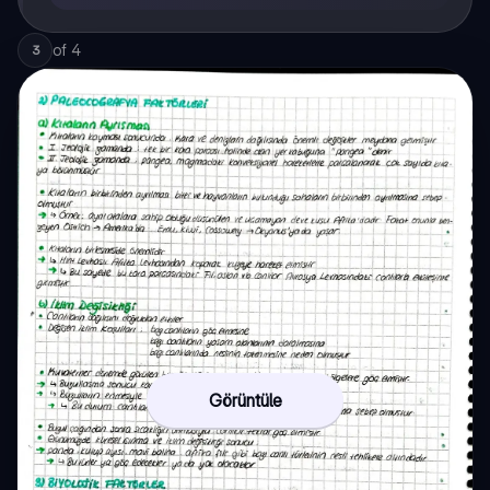
of
4
3
Görüntüle