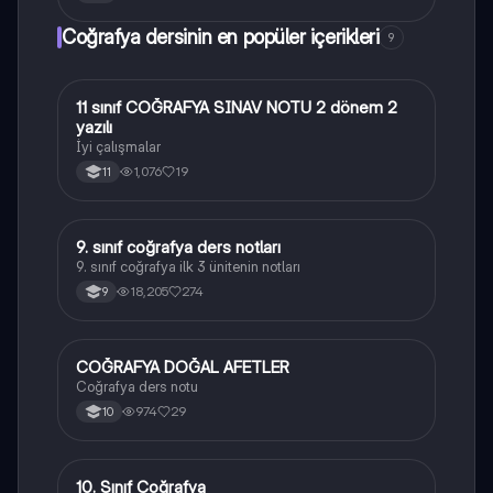
Coğrafya dersinin en popüler içerikleri
9
11 sınıf COĞRAFYA SINAV NOTU 2 dönem 2
Coğrafya
yazılı
İyi çalışmalar
1,076
19
11
9. sınıf coğrafya ders notları
Coğrafya
9. sınıf coğrafya ilk 3 ünitenin notları
18,205
274
9
COĞRAFYA DOĞAL AFETLER
Coğrafya
Coğrafya ders notu
974
29
10
10. Sınıf Coğrafya
Coğrafya