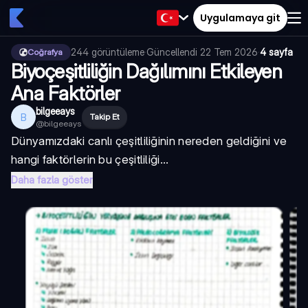
Uygulamaya git
244
görüntüleme
·
Güncellendi
22 Tem 2026
·
4 sayfa
Coğrafya
Biyoçeşitliliğin Dağılımını Etkileyen
Ana Faktörler
bilgeeays
B
Takip Et
@
bilgeeays
Dünyamızdaki canlı çeşitliliğinin nereden geldiğini ve
hangi faktörlerin bu çeşitliliği...
Daha fazla göster