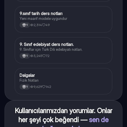
9.sınıf tarih ders notları
Tarih
Yeni maarif modele uygundur
2,314
49
9
9. Sınıf edebiyat ders notları.
Türk Dili ve Edebiyatı
9. Sınıflar için Türk Dili edebiyatı notları.
3,245
72
9
Dalgalar
Fizik
Fizik Notları
9,629
142
9
Kullanıcılarımızdan yorumlar. Onlar
her şeyi çok beğendi —
sen de