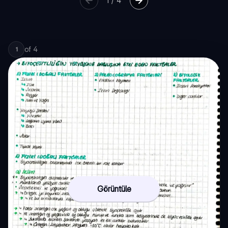
1
/
4
of
4
1
Görüntüle