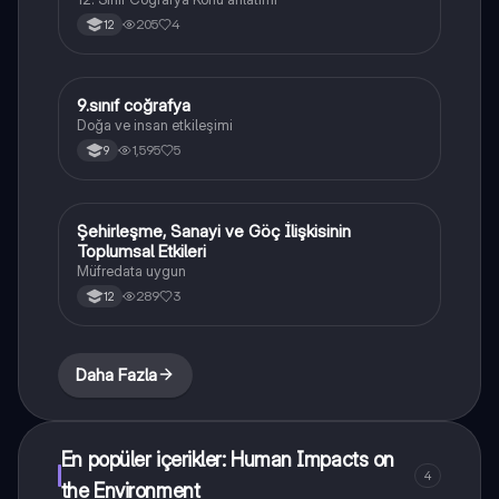
205
4
12
9.sınıf coğrafya
Coğrafya
Doğa ve insan etkileşimi
1,595
5
9
Şehirleşme, Sanayi ve Göç İlişkisinin
Coğrafya
Toplumsal Etkileri
Müfredata uygun
289
3
12
Daha Fazla
En popüler içerikler: Human Impacts on
4
the Environment