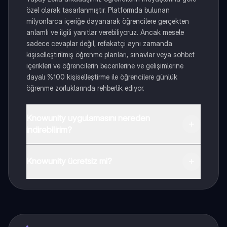
özel olarak tasarlanmıştır. Platformda bulunan
milyonlarca içeriğe dayanarak öğrencilere gerçekten
anlamlı ve ilgili yanıtlar verebiliyoruz. Ancak mesele
sadece cevaplar değil, refakatçi aynı zamanda
kişiselleştirilmiş öğrenme planları, sınavlar veya sohbet
içerikleri ve öğrencilerin becerilerine ve gelişimlerine
dayalı %100 kişiselleştirme ile öğrencilere günlük
öğrenme zorluklarında rehberlik ediyor.
Knowunity uygulamasını nereden
indirebilirim?
Uygulamayı Google Play Store ve Apple App Store'dan
indirebilirsiniz.
Knowunity ücretsiz mi?
Knowunity uygulaması ücretsiz! Uygulamamız çok
yakında indirmeye hazır olacak, bekle bizi. 💙