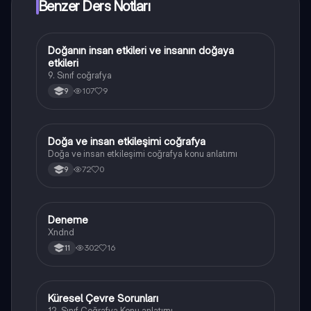
Benzer Ders Notları
Doğanın insan etkileri ve insanın doğaya
Coğrafya
etkileri
9. Sınıf coğrafya
107
9
9
Doğa ve insan etkileşimi coğrafya
Coğrafya
Doğa ve insan etkileşimi coğrafya konu anlatımı
72
0
9
Deneme
Coğrafya
Xndnd
302
16
11
Küresel Çevre Sorunları
Coğrafya
12. Sınıf Coğrafya Konu anlatımı