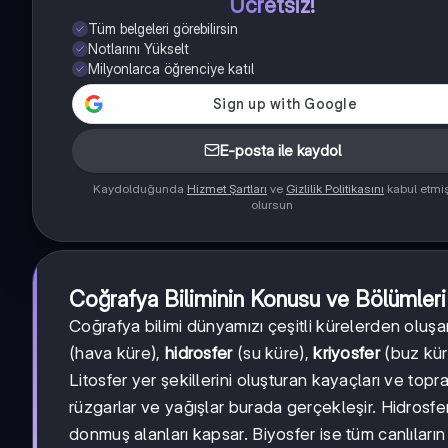
Ücretsiz!
Tüm belgeleri görebilirsin
Notlarını Yükselt
Milyonlarca öğrenciye katıl
E-posta ile kaydol
Kaydolduğunda
Hizmet Şartları
ve
Gizlilik Politikasını
kabul etmi
olursun
Coğrafya Biliminin Konusu ve Bölümleri
Coğrafya bilimi dünyamızı çeşitli kürelerden oluşan
(hava küre),
hidrosfer
(su küre),
kriyosfer
(buz kü
Litosfer yer şekillerini oluşturan kayaçları ve to
rüzgarlar ve yağışlar burada gerçekleşir. Hidrosfer 
donmuş alanları kapsar. Biyosfer ise tüm canlıların