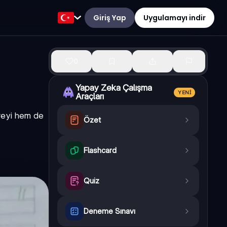
Giriş Yap
Uygulamayı indir
0
Yapay Zeka Çalışma
YENI
Araçları
vreyi hem de
Özet
Flashcard
Quiz
Deneme Sınavı