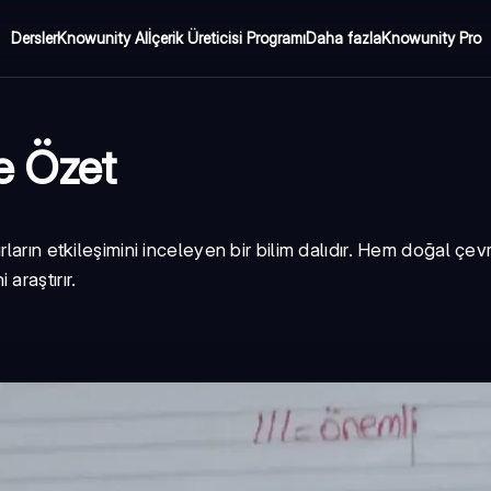
Dersler
Knowunity AI
İçerik Üreticisi Programı
Daha fazla
Knowunity Pro
te Özet
ların etkileşimini inceleyen bir bilim dalıdır. Hem doğal çe
 araştırır.