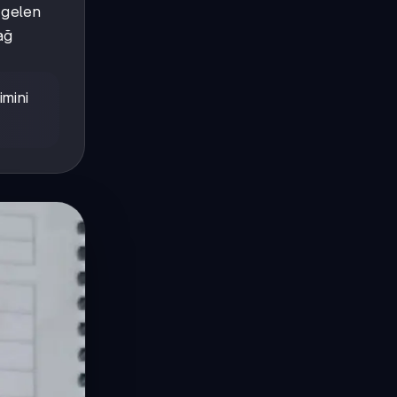
 gelen
ağ
imini