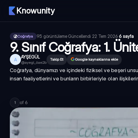
Knowunity
95
görüntüleme
·
Güncellendi
22 Tem 2026
·
6 sayfa
Coğrafya
9. Sınıf Coğrafya: 1. Üni
AYŞEGÜL
A
Takip Et
Google kaynaklarına ekle
@
ayegl_6ae2b
Coğrafya, dünyamızı ve içindeki fiziksel ve beşeri unsur
insan faaliyetlerini ve bunların birbirleriyle olan ilişkilerini
of
6
1