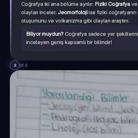
Coğrafya iki ana bölüme ayrılır:
Fiziki Coğrafya
v
olayları inceler.
Jeomorfoloji
ise fiziki coğrafyanın
oluşumunu ve volkanizma gibi olayları araştırır.
Biliyor muydun?
Coğrafya sadece yer şekillerini
inceleyen geniş kapsamlı bir bilimdir!
of
6
2