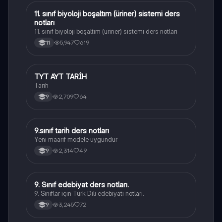
11. sınıf biyoloji boşaltım (üriner) sistemi ders
Biyoloji
notları
11. sınıf biyoloji boşaltım (üriner) sistemi ders notları
5,947
619
11
TYT AYT TARİH
Tarih
Tarih
2,709
64
9
9.sınıf tarih ders notları
Tarih
Yeni maarif modele uygundur
2,314
49
9
9. Sınıf edebiyat ders notları.
Türk Dili ve Edebiyatı
9. Sınıflar için Türk Dili edebiyatı notları.
3,245
72
9