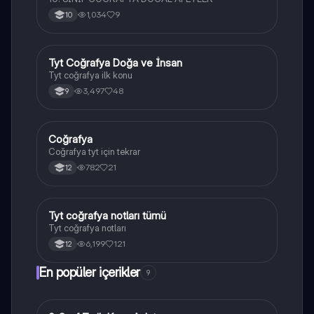
1,034
9
10
Tyt Coğrafya Doğa ve İnsan
Coğrafya
Tyt coğrafya ilk konu
3,497
48
9
Coğrafya
Coğrafya
Coğrafya tyt için tekrar
782
21
12
Tyt coğrafya notları tümü
Coğrafya
Tyt coğrafya notları
6,199
121
12
En popüler içerikler
9