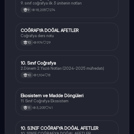
9. sınıf coğrafya ilk 3 ünitenin notları
18,205
274
9
COĞRAFYA DOĞAL AFETLER
Coğrafya
Coğrafya ders notu
974
29
10
10. Sınıf Coğrafya
Coğrafya
2.Dönem 2.Yazılı Notları (2024-2025 müfredatı)
1,104
8
10
Ekosistem ve Madde Döngüleri
Coğrafya
11. Sınıf Coğrafya Ekosistem
3,205
41
11
10. SINIF COĞRAFYA DOĞAL AFETLER
Coğrafya
10. SINIF COĞRAFYA DOĞAL AFETLER