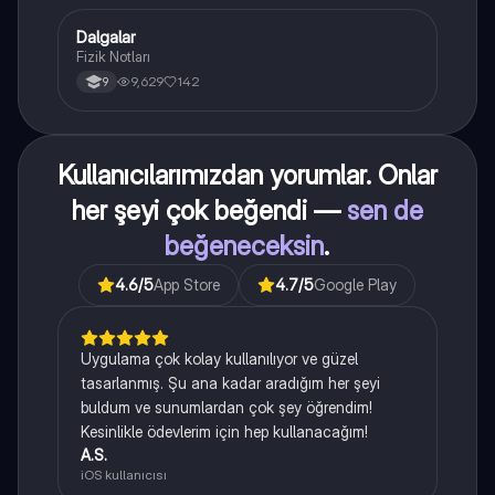
Dalgalar
Fizik
Fizik Notları
9,629
142
9
Kullanıcılarımızdan yorumlar. Onlar
her şeyi çok beğendi —
sen de
beğeneceksin
.
4.6
/5
App Store
4.7
/5
Google Play
Uygulama çok kolay kullanılıyor ve güzel
tasarlanmış. Şu ana kadar aradığım her şeyi
buldum ve sunumlardan çok şey öğrendim!
Kesinlikle ödevlerim için hep kullanacağım!
A.S.
iOS kullanıcısı