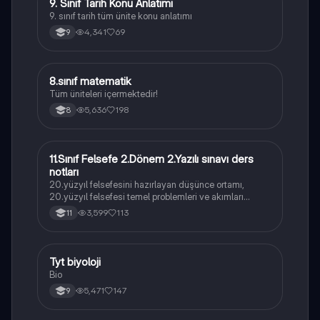
9. Sınıf Tarih Konu Anlatımı
Tarih
9. sınıf tarih tüm ünite konu anlatımı
4,341
69
9
8
8.sınıf matematik
Matematik
Tüm üniteleri içermektedir!
5,636
198
8
11.Sınıf Felsefe 2.Dönem 2.Yazılı sınavı ders
Felsefe
notları
20.yüzyıl felsefesini hazırlayan düşünce ortamı,
20.yüzyıl felsefesi temel problemleri ve akımları
konularını içermektedir
3,599
113
11
Tyt biyoloji
Biyoloji
Bio
5,471
147
9