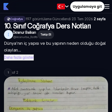
Uygulamaya git
197
görüntüleme
·
Güncellendi
23 Tem 2026
·
2 sayfa
Coğrafya
10. Sınıf Coğrafya Ders Notları
İkranur Balkan
İ
Takip Et
@
ikranurba_3z6fb
Dünya'nın iç yapısı ve bu yapının neden olduğu doğal
olayları...
Daha fazla göster
of
2
1