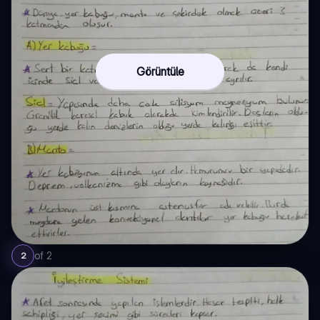
Görüntüle
of
2
2