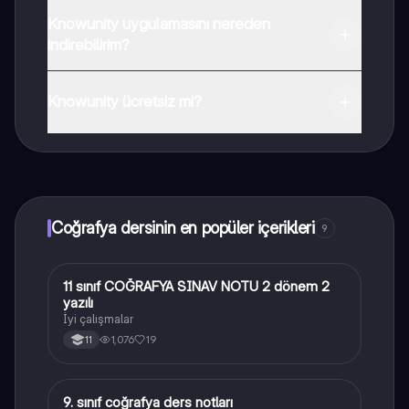
Knowunity uygulamasını nereden
indirebilirim?
Uygulamayı Google Play Store ve Apple App Store'dan
indirebilirsiniz.
Knowunity ücretsiz mi?
Knowunity uygulaması ücretsiz! Uygulamamız çok
yakında indirmeye hazır olacak, bekle bizi. 💙
Coğrafya dersinin en popüler içerikleri
9
11 sınıf COĞRAFYA SINAV NOTU 2 dönem 2
Coğrafya
yazılı
İyi çalışmalar
1,076
19
11
9. sınıf coğrafya ders notları
Coğrafya