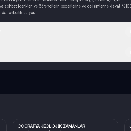
a sohbet içerikleri ve öğrencilerin becerilerine ve gelişimlerine dayalı %10
nda rehberlik ediyor.
?
irebilirsiniz.
da indirmeye hazır olacak, bekle bizi. 💙
COĞRAFYA JEOLOJİK ZAMANLAR
Coğrafya