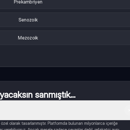
Prekambriyen
Senozoik
Mezozoik
acaksın sanmıştık...
 özel olarak tasarlanmıştır. Platformda bulunan milyonlarca içeriğe
lar verebiliyoruz. Ancak mesele sadece cevaplar değil, refakatçi aynı