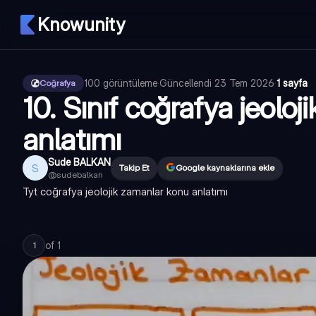
Knowunity
100
görüntüleme
·
Güncellendi
23 Tem 2026
·
1 sayfa
Coğrafya
10. Sınıf coğrafya jeolo
anlatımı
Sude BALKAN
S
Takip Et
Google kaynaklarına ekle
@
sudebalkan
Tyt coğrafya jeolojik zamanlar konu anlatımı
of
1
1