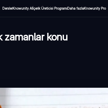
Dersler
Knowunity AI
İçerik Üreticisi Programı
Daha fazla
Knowunity Pro
jik zamanlar konu