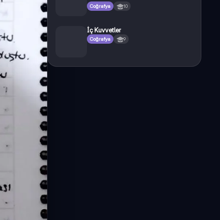
Coğrafya
10
İç Kuvvetler
Coğrafya
9