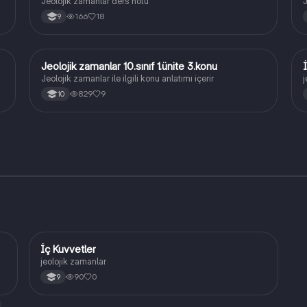
Jeolojik zamanlar ders notu
J
166
18
9
Jeolojik zamanlar 10.sınıf 1.ünite 3.konu
Coğrafya
Jeolojik zamanlar ile ilgili konu anlatımı içerir
j
829
9
10
İç Kuvvetler
Coğrafya
jeolojik zamanlar
90
0
9