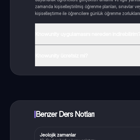
zamanda kişiselleştirilmiş öğrenme planları, sınavlar vey
kişiselleştirme ile öğrencilere günlük öğrenme zorlukları
Knowunity uygulamasını nereden indirebilirim
Uygulamayı Google Play Store ve Apple App Store'dan ind
Knowunity ücretsiz mi?
Knowunity uygulaması ücretsiz! Uygulamamız çok yakın
Benzer Ders Notları
Jeolojik zamanlar
Coğrafya