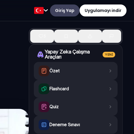
Giriş Yap
Uygulamayı indir
3
Yapay Zeka Çalışma
YENI
Araçları
Özet
Flashcard
Quiz
Deneme Sınavı