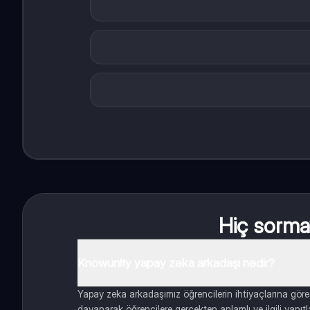
Hiç sormay
Knowunity yapay zeka arkadaşı nedir?
Yapay zeka arkadaşımız öğrencilerin ihtiyaçlarına göre
dayanarak öğrencilere gerçekten anlamlı ve ilgili yanıt