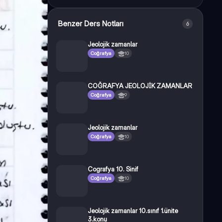
Benzer Ders Notları
6
Jeolojik zamanlar
Coğrafya
10
COĞRAFYA JEOLOJİK ZAMANLAR
Coğrafya
9
Jeolojik zamanlar
Coğrafya
10
Cografya 10. Sinif
Coğrafya
10
Jeolojik zamanlar 10.sınıf 1.ünite
3.konu