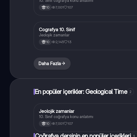
10. Sınıf coğrafya konu anlatımı
7,001
107
10
Cografya 10. Sinif
Coğrafya
Jeolojik zamanlar
2,145
13
10
Daha Fazla
En popüler içerikler: Geological Time
2
Jeolojik zamanlar
Coğrafya
10. Sınıf coğrafya konu anlatımı
7,001
107
10
Coğrafya dersinin en popüler içerikleri
9