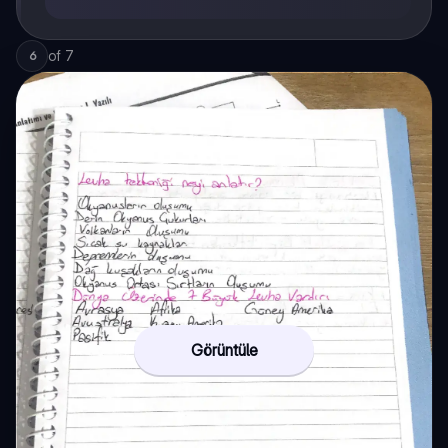
of
7
6
Görüntüle