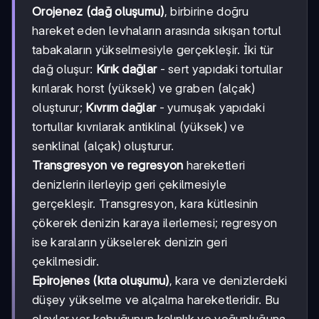
Orojenez (dağ oluşumu)
, birbirine doğru
hareket eden levhaların arasında sıkışan tortul
tabakaların yükselmesiyle gerçekleşir. İki tür
dağ oluşur:
Kırık dağlar
- sert yapıdaki tortullar
kırılarak horst (yüksek) ve graben (alçak)
oluşturur;
Kıvrım dağlar
- yumuşak yapıdaki
tortullar kıvrılarak antiklinal (yüksek) ve
senklinal (alçak) oluşturur.
Transgresyon ve regresyon
hareketleri
denizlerin ilerleyip geri çekilmesiyle
gerçekleşir. Transgresyon, kara kütlesinin
çökerek denizin karaya ilerlemesi; regresyon
ise karaların yükselerek denizin geri
çekilmesidir.
Epirojenes (kıta oluşumu)
, kara ve denizlerdeki
düşey yükselme ve alçalma hareketleridir. Bu
olaylar yer kabuğunun kalınlık ve yoğunluğuna