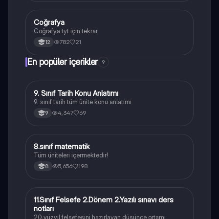
Coğrafya
Coğrafya
Coğrafya tyt için tekrar
782
21
12
En popüler içerikler
9
9. Sınıf Tarih Konu Anlatımı
Tarih
9. sınıf tarih tüm ünite konu anlatımı
4,347
69
9
8.sınıf matematik
Matematik
Tüm üniteleri içermektedir!
5,656
198
8
11.Sınıf Felsefe 2.Dönem 2.Yazılı sınavı ders
Felsefe
notları
20.yüzyıl felsefesini hazırlayan düşünce ortamı,