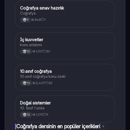
Coğrafya sınav hazırlık
Coğrafya
Coğrafya
348
1
9
İç kuvvetler
Coğrafya
konu anlatımı
1,101
30
10
10.sınıf coğrafya
Coğrafya
10.sınıf coğrafya konu özeti
2,407
30
10
Doğal sistemler
Coğrafya
10. Sınıf 1 ünite
1,170
9
10
Coğrafya dersinin en popüler içerikleri
9