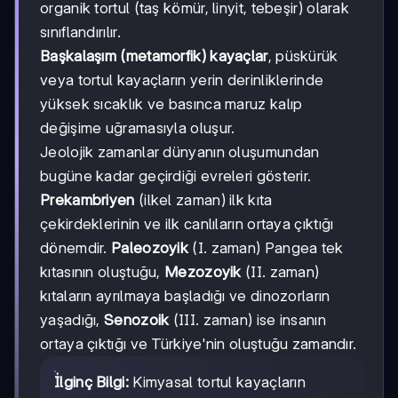
organik tortul (taş kömür, linyit, tebeşir) olarak
sınıflandırılır.
Başkalaşım (metamorfik) kayaçlar
, püskürük
veya tortul kayaçların yerin derinliklerinde
yüksek sıcaklık ve basınca maruz kalıp
değişime uğramasıyla oluşur.
Jeolojik zamanlar dünyanın oluşumundan
bugüne kadar geçirdiği evreleri gösterir.
Prekambriyen
(ilkel zaman) ilk kıta
çekirdeklerinin ve ilk canlıların ortaya çıktığı
dönemdir.
Paleozoyik
(I. zaman) Pangea tek
kıtasının oluştuğu,
Mezozoyik
(II. zaman)
kıtaların ayrılmaya başladığı ve dinozorların
yaşadığı,
Senozoik
(III. zaman) ise insanın
ortaya çıktığı ve Türkiye'nin oluştuğu zamandır.
İlginç Bilgi:
Kimyasal tortul kayaçların