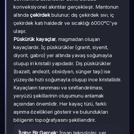
konveksiyonel akıntılar gerçekleşir. Mantonun
altında
çekirdek
bulunur; dış çekirdek sıvı, iç
çekirdek katı haldedir ve sıcaklığı 6000°C'ye
ulaşır.
Püskürük kayaçlar
, magmadan oluşan
kayaçlardır. İç püskürükler (granit, siyenit,
diyorit, gabro) yer altında yavaş soğumayla
oluşup iri kristalli yapıdadır. Dış püskürükler
(bazalt, andezit, obsidyen, sünger taşı) ise
yüzeyde hızlı soğumayla oluşup ince kristallidir.
Kayaçların tanınması ve sınıflandırılması,
yeryüzü şekillerinin oluşumunu anlamak
açısından önemlidir. Her kayaç türü, farklı
aşınma özellikleri gösterir ve bulundukları
bölgenin topoğrafyasını şekillendirir.
İlginç Bir Gerçek:
İnsan teknolojisi, yer