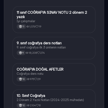
11 sınıf COĞRAFYA SINAV NOTU 2 dönem 2
Coğrafya
yazılı
İyi çalışmalar
1,076
19
11
9. sınıf coğrafya ders notları
Coğrafya
9. sınıf coğrafya ilk 3 ünitenin notları
18,208
274
9
COĞRAFYA DOĞAL AFETLER
Coğrafya
Coğrafya ders notu
975
29
10
10. Sınıf Coğrafya
Coğrafya
2.Dönem 2.Yazılı Notları (2024-2025 müfredatı)
1,104
8
10