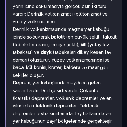
yerin içine sokulmasıyla gerçekleşir. İki türü
vardır: Derinlik volkanizması (plütonizma) ve
yüzey volkanizması.
Derinlik volkanizmasında magma yer kabuğu
içinde soğuyarak
batolit
(en büyük şekil),
lakolit
(tabakalar arası şemsiye şekli),
sill
(yatay lav
tabakası) ve
dayk
(tabakaları dikey kesen lav
damarı) oluşturur. Yüzey volkanizmasında ise
baca
,
kül konisi
,
krater
,
kaldera
ve
maar
gibi
şekiller oluşur.
Deprem
, yer kabuğunda meydana gelen
sarsıntılardır. Dört çeşidi vardır: Çöküntü
(karstik) depremler, volkanik depremler ve en
yıkıcı olan
tektonik depremler
. Tektonik
depremler levha sınırlarında, fay hatlarında ve
yer kabuğunun zayıf bölgelerinde gerçekleşir.