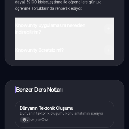
dayalı %100 kişiselleştirme ile öğrencilere günlük
öğrenme zorluklarında rehberlik ediyor.
Knowunity uygulamasını nereden
indirebilirim?
Uygulamayı Google Play Store ve Apple App Store'dan
indirebilirsiniz.
Knowunity ücretsiz mi?
Knowunity uygulaması ücretsiz! Uygulamamız çok
yakında indirmeye hazır olacak, bekle bizi. 💙
Benzer Ders Notları
Dünyanın Tektonik Oluşumu
Coğrafya
Dünyanın tektonik oluşumu konu anlatımını içeriyor
1,145
13
9