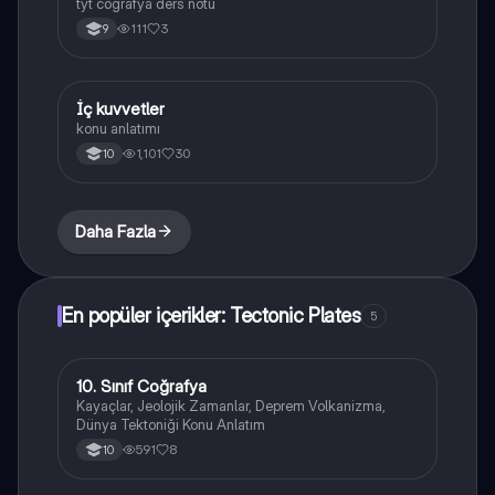
tyt coğrafya ders notu
111
3
9
İç kuvvetler
Coğrafya
konu anlatımı
1,101
30
10
Daha Fazla
En popüler içerikler: Tectonic Plates
5
10. Sınıf Coğrafya
Coğrafya
Kayaçlar, Jeolojik Zamanlar, Deprem Volkanizma,
Dünya Tektoniği Konu Anlatım
591
8
10