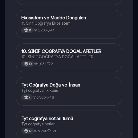
Ekosistem ve Madde Döngüleri
Coğrafya
11. Sınıf Coğrafya Ekosistem
3,205
41
11
10. SINIF COĞRAFYA DOĞAL AFETLER
Coğrafya
10. SINIF COĞRAFYA DOĞAL AFETLER
1,034
9
10
Tyt Coğrafya Doğa ve İnsan
Coğrafya
Tyt coğrafya ilk konu
3,500
48
9
Tyt coğrafya notları tümü
Coğrafya
Tyt coğrafya notları
6,200
121
12