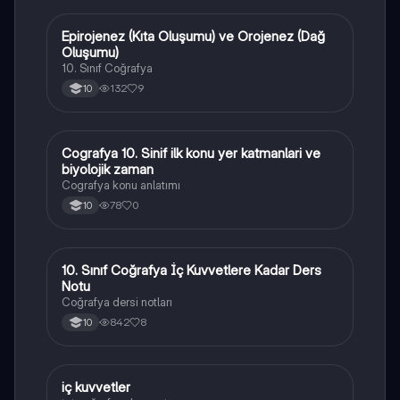
Epirojenez (Kıta Oluşumu) ve Orojenez (Dağ
Coğrafya
Oluşumu)
10. Sınıf Coğrafya
132
9
10
Cografya 10. Sinif ilk konu yer katmanlari ve
Coğrafya
biyolojik zaman
Cografya konu anlatımı
78
0
10
10. Sınıf Coğrafya İç Kuvvetlere Kadar Ders
Coğrafya
Notu
Coğrafya dersi notları
842
8
10
iç kuvvetler
Coğrafya