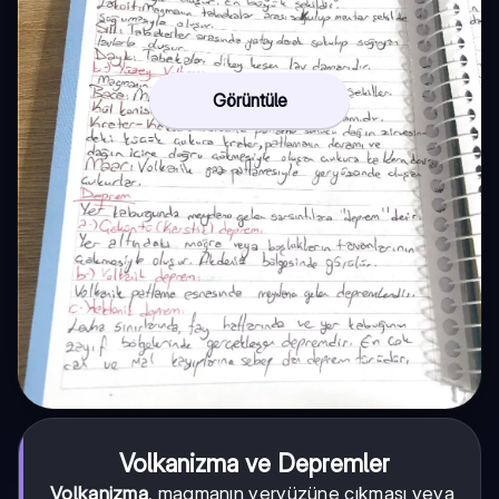
Görüntüle
Volkanizma ve Depremler
Volkanizma
, magmanın yeryüzüne çıkması veya