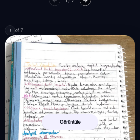
1
/
7
of
7
1
Görüntüle