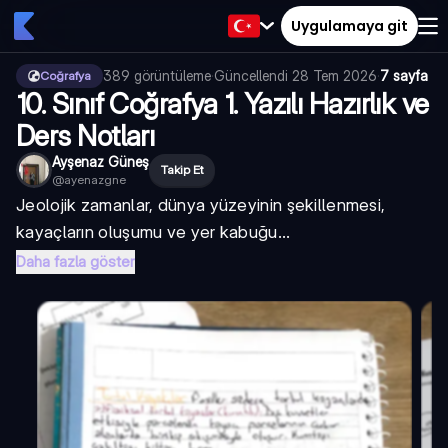
Uygulamaya git
389
görüntüleme
·
Güncellendi
28 Tem 2026
·
7 sayfa
Coğrafya
10. Sınıf Coğrafya 1. Yazılı Hazırlık ve
Ders Notları
Ayşenaz Güneş
Takip Et
@
ayenazgne
Jeolojik zamanlar, dünya yüzeyinin şekillenmesi,
kayaçların oluşumu ve yer kabuğu...
Daha fazla göster