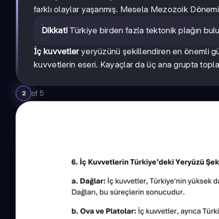
farklı olaylar yaşanmış. Mesela Mezozoik Dönemi
Dikkat!
Türkiye birden fazla tektonik plağın bul
İç kuvvetler
yeryüzünü şekillendiren en önemli gü
kuvvetlerin eseri. Kayaçlar da üç ana grupta topla
of
5
2