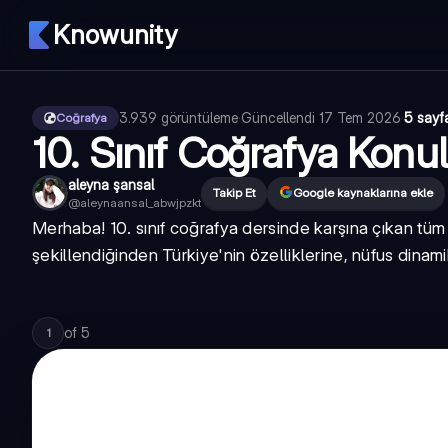
Knowunity
3.939
görüntüleme
·
Güncellendi
17 Tem 2026
·
5 sayf
Coğrafya
10. Sınıf Coğrafya Konul
aleyna şansal
Takip Et
Google kaynaklarına ekle
@
aleynaansal_abwjpzkt
Merhaba! 10. sınıf coğrafya dersinde karşına çıkan tüm k
şekillendiğinden Türkiye'nin özelliklerine, nüfus dina
of
5
1