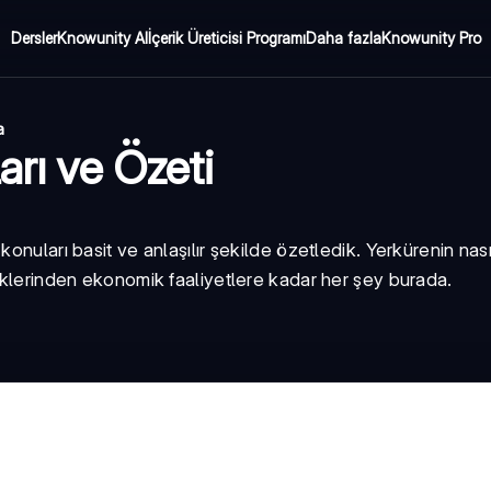
Dersler
Knowunity AI
İçerik Üreticisi Programı
Daha fazla
Knowunity Pro
a
arı ve Özeti
onuları basit ve anlaşılır şekilde özetledik. Yerkürenin nası
miklerinden ekonomik faaliyetlere kadar her şey burada.