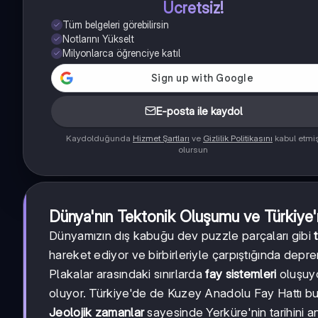
Ücretsiz!
Tüm belgeleri görebilirsin
Notlarını Yükselt
Milyonlarca öğrenciye katıl
E-posta ile kaydol
Kaydolduğunda
Hizmet Şartları
ve
Gizlilik Politikasını
kabul etmi
olursun
Dünya'nın Tektonik Oluşumu ve Türkiye'ni
Dünyamızın dış kabuğu dev puzzle parçaları gibi
hareket ediyor ve birbirleriyle çarpıştığında dep
Plakalar arasındaki sınırlarda
fay sistemleri
oluşuyo
oluyor. Türkiye'de de Kuzey Anadolu Fay Hattı 
Jeolojik zamanlar
sayesinde Yerküre'nin tarihini