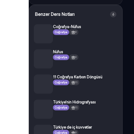
Benzer Ders Notları
6
Coğrafya-Nüfus
Coğrafya
9
Nüfus
Coğrafya
9
11 Coğrafya Karbon Döngüsü
Coğrafya
11
Türkiye'nin Hidrografyası
Coğrafya
11
Türkiye de iç kuvvetler
Coğrafya
9