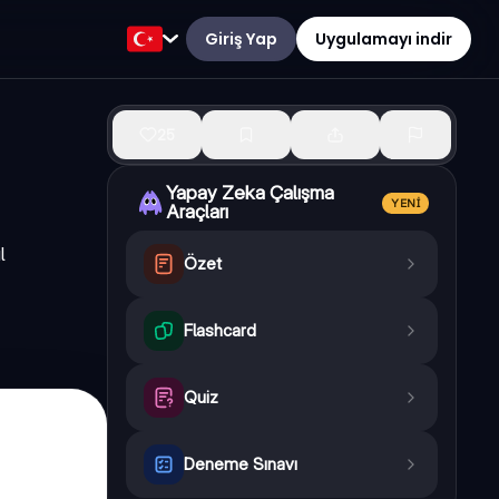
Giriş Yap
Uygulamayı indir
25
Yapay Zeka Çalışma
YENI
Araçları
l
Özet
Flashcard
Quiz
Deneme Sınavı