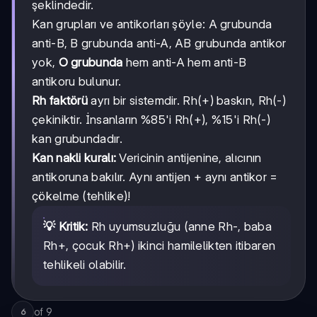
şeklindedir.
B
Kan grupları ve antikorları şöyle: A grubunda
anti-B, B grubunda anti-A, AB grubunda antikor
yok,
O grubunda
hem anti-A hem anti-B
antikoru bulunur.
Rh faktörü
ayrı bir sistemdir. Rh(+) baskın, Rh(-)
çekiniktir. İnsanların %85'i Rh(+), %15'i Rh(-)
kan grubundadır.
Kan nakli kuralı:
Vericinin antijenine, alıcının
antikoruna bakılır. Aynı antijen + aynı antikor =
çökelme (tehlike)!
💡 Kritik:
Rh uyumsuzluğu (anne Rh-, baba
Rh+, çocuk Rh+) ikinci hamilelikten itibaren
tehlikeli olabilir.
of
9
6