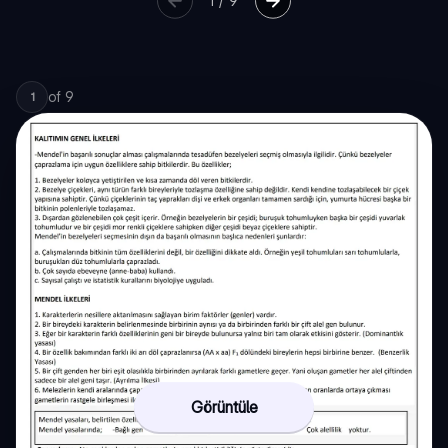
1
/
9
of
9
1
Görüntüle