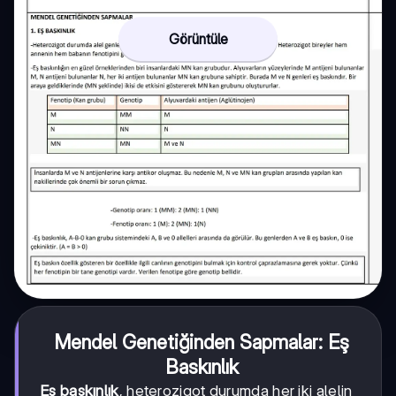
Görüntüle
Mendel Genetiğinden Sapmalar: Eş
Baskınlık
Eş baskınlık
, heterozigot durumda her iki alelin