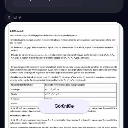
of
9
5
Görüntüle