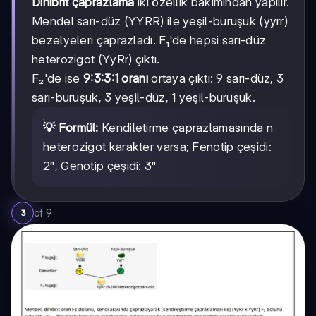
Dihibrit çaprazlama
iki özellik bakımından yapılır.
Mendel sarı-düz (YYRR) ile yeşil-buruşuk (yyrr)
bezelyeleri çaprazladı. F₁'de hepsi sarı-düz
heterozigot (YyRr) çıktı.
F₂'de ise
9:3:3:1 oranı
ortaya çıktı: 9 sarı-düz, 3
sarı-buruşuk, 3 yeşil-düz, 1 yeşil-buruşuk.
💡 Formül:
Kendiletirme çaprazlamasında n
heterozigot karakter varsa; Fenotip çeşidi:
2ⁿ, Genotip çeşidi: 3ⁿ
of
9
3