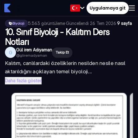
Uygulamaya git
5.563
görüntüleme
·
Güncellendi
26 Tem 2026
·
9 sayfa
Biyoloji
10. Sınıf Biyoloji - Kalıtım Ders
Notları
Gül irem Adıyaman
G
Takip Et
@
gliremadyaman
Kalıtım, canlılardaki özelliklerin nesilden nesile nasıl
aktarıldığını açıklayan temel biyoloji...
Daha fazla göster