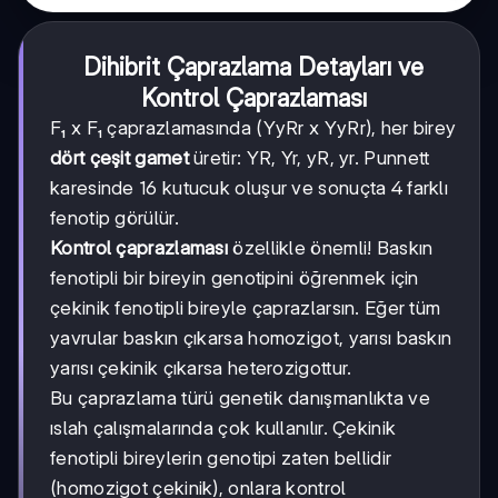
Dihibrit Çaprazlama Detayları ve
Kontrol Çaprazlaması
F₁ x F₁ çaprazlamasında (YyRr x YyRr), her birey
dört çeşit gamet
üretir: YR, Yr, yR, yr. Punnett
karesinde 16 kutucuk oluşur ve sonuçta 4 farklı
fenotip görülür.
Kontrol çaprazlaması
özellikle önemli! Baskın
fenotipli bir bireyin genotipini öğrenmek için
çekinik fenotipli bireyle çaprazlarsın. Eğer tüm
yavrular baskın çıkarsa homozigot, yarısı baskın
yarısı çekinik çıkarsa heterozigottur.
Bu çaprazlama türü genetik danışmanlıkta ve
ıslah çalışmalarında çok kullanılır. Çekinik
fenotipli bireylerin genotipi zaten bellidir
(homozigot çekinik), onlara kontrol