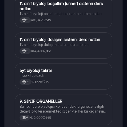
11. sınıf biyoloji boşaltım (üriner) sistemi ders
Biyoloji
notları
11. sınıf biyoloji boşaltım (üriner) sistemi ders notları
5,947
619
11
11. sınıf biyoloji dolaşım sistemi ders notları
Biyoloji
11. sınıf biyoloji dolaşım sistemi ders notları
4,400
86
11
ayt biyoloji tekrar
Biyoloji
meb kitap özeti
1,565
15
12
9. SINIF ORGANELLER
Biyoloji
Bu not,hücre biyolojisi konusundaki organellerle ilgili
detaylı bilgiler içermektedir.İçerikte, her bir organelin
yapısı,fonksiyonları ve hücre içindeki rolü
2,009
145
9
açıklanmaktadır.