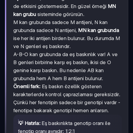
de etkisini göstermesidir. En güzel örneği
MN
kan grubu
sisteminde görürsün.
M kan grubunda sadece M antijeni, N kan
grubunda sadece N antijeni,
MN kan grubunda
ise her iki antijen birden bulunur. Bu durumda M
ve N genleri eş baskındır.
A-B-O kan grubunda da eş baskınlık var! A ve
B genleri birbirine karşı eş baskın, ikisi de O
genine karşı baskın. Bu nedenle AB kan
grubunda hem A hem B antijeni bulunur.
Önemli fark:
Eş baskın özellik gösteren
karakterlerde kontrol çaprazlaması gereksizdir.
Çünkü her fenotipin sadece bir genotipi vardır -
fenotipe bakarak genotipi hemen anlarsın.
💡 Hatırla:
Eş baskınlıkta genotip oranı ile
fenotip oranı aynıdır: 1:2:1