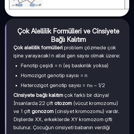
Çok Alellilik Formülleri ve Cinsiyete
Bağlı Kalıtım
Çok alellilik formülleri
problem çözmede çok
işine yarayacak! n allel gen sayısı olmak üzere:
Fenotip çeşidi = n (eş baskınlık yoksa)
Homozigot genotip sayısı = n
n-
−
1
Heterozigot genotip sayısı = n
/2
n
1
Cinsiyete bağlı kalıtım
çok farklı bir dünya!
İnsanlarda 22 çift
otozom
(vücut kromozomu)
ve 1 çift
gonozom
(cinsiyet kromozomu) vardır.
Dişilerde XX, erkeklerde XY kromozom çifti
bulunur. Çocuğun cinsiyeti babanın verdiği