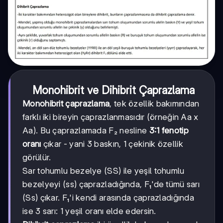
Monohibrit ve Dihibrit Çaprazlama
Monohibrit çaprazlama
, tek özellik bakımından
farklı iki bireyin çaprazlanmasıdır (örneğin Aa x
Aa). Bu çaprazlamada F₂ nesline
3:1 fenotip
oranı
çıkar - yani 3 baskın, 1 çekinik özellik
görülür.
Sar tohumlu bezelye (SS) ile yeşil tohumlu
bezelyeyi (ss) çaprazladığında, F₁'de tümü sarı
(Ss) çıkar. F₁'i kendi arasında çaprazladığında
ise 3 sarı: 1 yeşil oranı elde edersin.