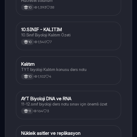
Hücresel solunum
1,393
38
10
10.SINIF - KALITIM
Biyoloji
10.Sınıf Biyoloji Kalıtım Özeti
1,540
7
10
Kalıtım
Biyoloji
TYT biyoloji Kalıtım konusu ders notu
1,102
4
10
AYT Biyoloji DNA ve RNA
Biyoloji
11-12.sınıf biyoloji ders notu sınav için önemli özet
164
3
11
Nükleik asitler ve replikasyon
Biyoloji