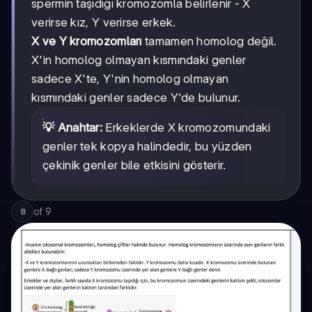
spermin taşıdığı kromozomla belirlenir - X
verirse kız, Y verirse erkek.
X ve Y kromozomları
tamamen homolog değil.
X'in homolog olmayan kısmındaki genler
sadece X'te, Y'nin homolog olmayan
kısmındaki genler sadece Y'de bulunur.
💡 Anahtar:
Erkeklerde X kromozomundaki
genler tek kopya halindedir, bu yüzden
çekinik genler bile etkisini gösterir.
of
9
8