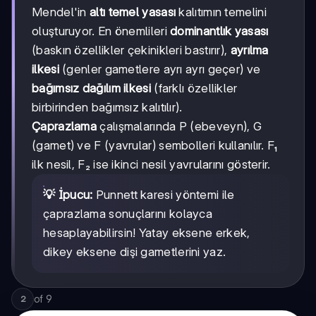
Mendel'in
altı temel yasası
kalıtımın temelini
oluşturuyor. En önemlileri
dominantlık yasası
(baskın özellikler çekinikleri bastırır),
ayrılma
ilkesi
(genler gametlere ayrı ayrı geçer) ve
bağımsız dağılım ilkesi
(farklı özellikler
birbirinden bağımsız kalıtılır).
Çaprazlama
çalışmalarında P (ebeveyn), G
(gamet) ve F (yavrular) sembolleri kullanılır. F₁
ilk nesil, F₂ ise ikinci nesil yavrularını gösterir.
💡 İpucu:
Punnett karesi yöntemi ile
çaprazlama sonuçlarını kolayca
hesaplayabilirsin! Yatay eksene erkek,
dikey eksene dişi gametlerini yaz.
of
9
2