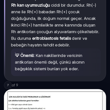
Rh kan uyumsuzluğu
ciddi bir durumdur. Rh(-)
anne ile Rh(+) babadan Rh(+) çocuk
doğduğunda, ilk doğum normal geçer. Ancak
ikinci Rh(+) hamilelikte anne kannında oluşan
Rh antikorları çocuğun alyuvarlarını çökeltebilir.
Bu duruma
eritroblastosis fetalis
denir ve
bebeğin hayatını tehdit edebilir.
💡 Önemli:
Kan nakillerinde vericinin
antikorları önemli değil, çünkü alıcının
bağışıklık sistemi bunları yok eder.
of
9
7