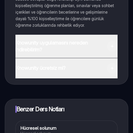
kişiselleştirilmiş öğrenme planları, sınavlar veya sohbet
içerikleri ve öğrencilerin becerilerine ve gelişimlerine
dayalı %100 kişiselleştirme ile öğrencilere günlük
öğrenme zorluklarında rehberlik ediyor.
Knowunity uygulamasını nereden
indirebilirim?
Uygulamayı Google Play Store ve Apple App Store'dan
indirebilirsiniz.
Knowunity ücretsiz mi?
Knowunity uygulaması ücretsiz! Uygulamamız çok
yakında indirmeye hazır olacak, bekle bizi. 💙
Benzer Ders Notları
Hücresel solunum
Biyoloji