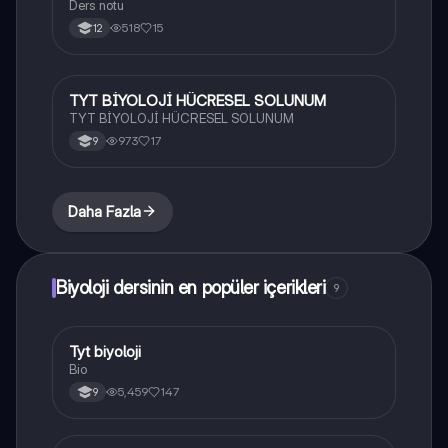
Ders notu
518
15
12
TYT BİYOLOJİ HÜCRESEL SOLUNUM
Biyoloji
TYT BİYOLOJİ HÜCRESEL SOLUNUM
973
17
9
Daha Fazla
Biyoloji dersinin en popüler içerikleri
9
Tyt biyoloji
Biyoloji
Bio
5,459
147
9